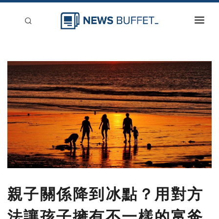
回到首頁
新聞稿分類
登入
刊登
親子關係降到冰點？用對方
法讓孩子擁有不一樣的富爸