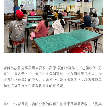
講師林妙香分享美國教育家L. 羅恩 賀伯特著作的《志願牧師-兒
童》一書表示：「一個心中有愛與寬恕、善良而穩重的大人，大
概是對小孩最好的療方。」講座中也帶來豐富實例，讓家長深思
如何讓孩子擁有心靈富足喜樂的富爸媽。
其中一位家長說，講師分享的內容主軸清晰且容易吸收，「愛與