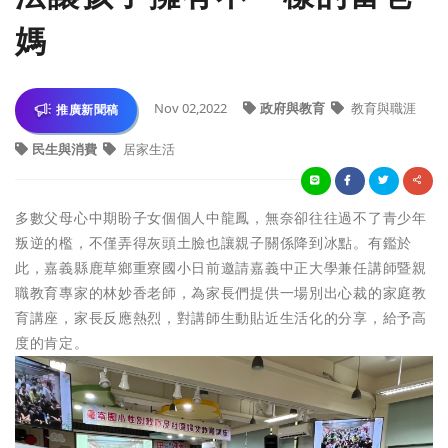
媽
Nov 02,2022
政府與教育
教育與職涯
推廣新聞稿
民生與消費
居家生活
多數父母心中期盼子女個個人中龍鳳，無奈卻往往過不了青少年
叛逆的檻，不僅弄得灰頭土臉也讓親子關係降到冰點。有鑑於
此，嘉義縣鹿草鄉重寮國小日前邀請嘉義中正大學兼任講師暨親
職教育專家的林妙香老師，為家長們提供一場別出心裁的家庭教
育講座，家長反應熱烈，對講師生動貼近生活化的分享，給予高
度的肯定。