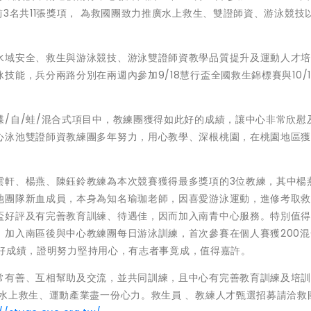
前3名共11張獎項， 為救國團致力推廣水上救生、雙證師資、游泳競技
水域安全、救生與游泳競技、游泳雙證師資教學品質提升及運動人才
能，兵分兩路分別在兩週內參加9/18慧行盃全國救生錦標賽與10/
/自/蛙/混合式項目中，教練團獲得如此好的成績，讓中心非常欣慰
心泳池雙證師資教練團多年努力，用心教學、深根桃園，在桃園地區
！
雲軒、楊燕、陳鈺鈴教練為本次競賽獲得最多獎項的3位教練，其中楊
池團隊新血成員，本身為知名瑜珈老師，因喜愛游泳運動，進修考取
盃好評及有完善教育訓練、待遇佳，因而加入南青中心服務。特別值
，加入南區後與中心教練團每日游泳訓練，首次參賽在個人賽獲200混
銅的好成績，證明努力堅持用心，有志者事竟成，值得嘉許。
常有善、互相幫助及交流，並共同訓練，且中心有完善教育訓練及培
水上救生、運動產業盡一份心力。救生員 、教練人才甄選招募請洽救