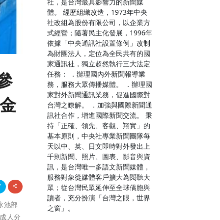
社，是台灣最具影響力的新聞媒
體。 經歷組織改造，1973年中央
社改組為股份有限公司，以企業方
式經營；隨著民主化發展，1996年
依據「中央通訊社設置條例」改制
為財團法人，定位為全民共有的國
家通訊社，獨立超然執行三大法定
任務： ．辦理國內外新聞報導業
參
務，服務大眾傳播媒體。 ．辦理國
家對外新聞通訊業務，促進國際對
2金
台灣之瞭解。 ．加強與國際新聞通
訊社合作，增進國際新聞交流。 秉
持「正確、領先、客觀、翔實」的
基本原則，中央社專業新聞團隊每
天以中、英、日文即時對外發出上
千則新聞、照片、圖表、影音與資
訊，是台灣唯一多語文新聞媒體，
服務對象從媒體客戶擴大為閱聽大
眾；從台灣民眾延伸至全球僑胞與
讀者，充分扮演「台灣之眼，世界
）泳池部
之窗」。
國成人分