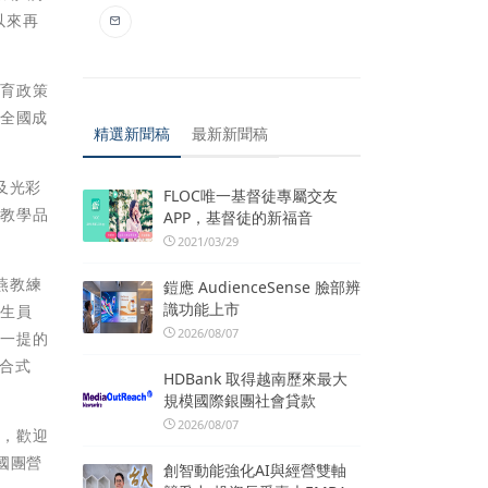
以來再
培育政策
1全國成
精選新聞稿
最新新聞稿
及光彩
FLOC唯一基督徒專屬交友
獲教學品
APP，基督徒的新福音
2021/03/29
燕教練
鎧應 AudienceSense 臉部辨
識功能上市
救生員
2026/08/07
得一提的
合式
HDBank 取得越南歷來最大
規模國際銀團社會貸款
2026/08/07
訓，歡迎
國團營
創智動能強化AI與經營雙軸