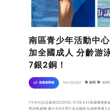
南區青少年活動中心
加全國成人 分齡游
7銀2銅！
Nov 02,2022
新聞
新聞
推廣新聞稿
(中央社訊息服務20221102 10:39:44)救
雙證教練團 繼今年9月慧行盃全國救生錦標賽獲大好成績