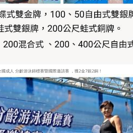
國成人 分齡游泳錦標賽暨國際邀請賽 ，獲2金7銀2銅！