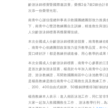
齡游泳錦標賽暨國際邀請賽」榮獲2金7銀2銅合計
次添一份榮譽光彩。
南青中心謝佳儒總幹事表示救國團總團部致力推廣
下，南青中心雙證教練團自主訓練，精進救生與游泳技
人分齡游泳錦標賽再獲榮耀佳績。
本次全國成人分齡游泳錦標賽游競賽，南青教練在蝶
。南青中心依總團部政策致力提升教學品質，本中
質口碑好評！都是教練持續進修、用心教學的成果
本次全國成人分齡游泳錦標賽，南青中心參賽的江
是首次參加游泳競賽，楊燕於今年加入南青中心泳
證、游泳教練證，耳聞救國團南區中心泳池教學口
是楊燕教練是擔任南青中心正職救生員及教練工作
、200、400自由式銀牌、50蝶銅牌獲得3銀1
楊燕教練本人表示：進入南區泳池工作，同仁皆非
大家一起加入救國團救生工作 、游泳教學行列，為