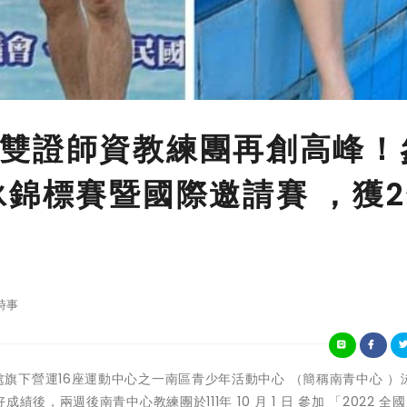
雙證師資教練團再創高峰！
泳錦標賽暨國際邀請賽 ，獲
時事
國團運動處旗下營運16座運動中心之一南區青少年活動中心 （簡稱南青中心 
後，兩週後南青中心教練團於111年 10 月 1 日 參加 「2022 全