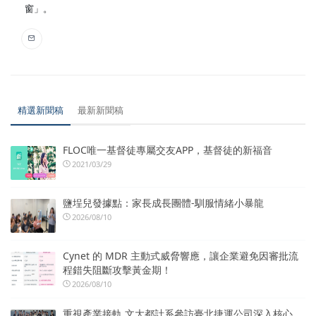
窗」。
精選新聞稿
最新新聞稿
FLOC唯一基督徒專屬交友APP，基督徒的新福音
2021/03/29
鹽埕兒發據點：家長成長團體-馴服情緒小暴龍
2026/08/10
Cynet 的 MDR 主動式威脅響應，讓企業避免因審批流
程錯失阻斷攻擊黃金期！
2026/08/10
重視產業接軌 文大都計系參訪臺北捷運公司深入核心