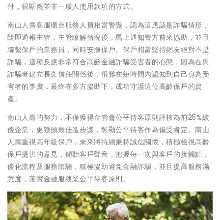
付，很顯然並非一般人使用款項的方式。
南山人壽客服櫃台服務人員相當警覺，認為這應該是詐騙情形，
隨即通報主管，主管瞭解情況後，馬上通知警方前來協助，並且
聯繫保戶的業務員，同時安撫保戶。保戶相當堅持網友絕對不是
詐騙，這種反應非常符合高齡金融詐騙受害者的心態，因為在與
詐騙者建立長久信任關係後，很難在短時間內認知到自己身為受
害者的事實，最終在多方協助下，成功守護這位高齡保戶的資
產。
南山人壽的努力，不僅獲得金管會公平待客原則評核為前25%績
優企業，更獲頒最佳進步獎，彰顯公平待客作為備受肯定。南山
人壽重視高年級保戶，未來將持續秉持誠信關懷，積極檢視高齡
保戶提供的意見，傾聽客戶聲音，把握每一次與客戶的接觸點，
優化流程及服務體驗，積極協助避免金融詐騙，並且提高服務滿
意度，落實金融服務業公平待客原則。