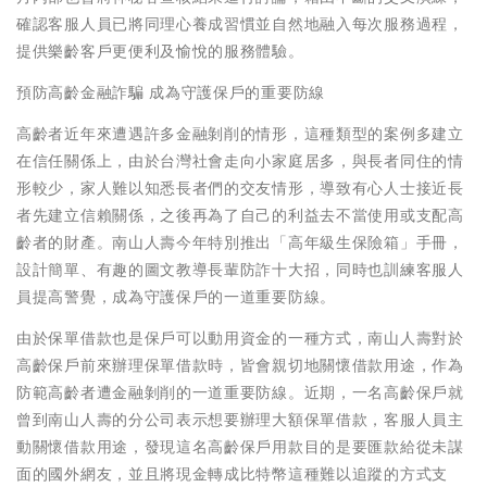
確認客服人員已將同理心養成習慣並自然地融入每次服務過程，
提供樂齡客戶更便利及愉悅的服務體驗。
預防高齡金融詐騙 成為守護保戶的重要防線
高齡者近年來遭遇許多金融剝削的情形，這種類型的案例多建立
在信任關係上，由於台灣社會走向小家庭居多，與長者同住的情
形較少，家人難以知悉長者們的交友情形，導致有心人士接近長
者先建立信賴關係，之後再為了自己的利益去不當使用或支配高
齡者的財產。南山人壽今年特別推出「高年級生保險箱」手冊，
設計簡單、有趣的圖文教導長輩防詐十大招，同時也訓練客服人
員提高警覺，成為守護保戶的一道重要防線。
由於保單借款也是保戶可以動用資金的一種方式，南山人壽對於
高齡保戶前來辦理保單借款時，皆會親切地關懷借款用途，作為
防範高齡者遭金融剝削的一道重要防線。近期，一名高齡保戶就
曾到南山人壽的分公司表示想要辦理大額保單借款，客服人員主
動關懷借款用途，發現這名高齡保戶用款目的是要匯款給從未謀
面的國外網友，並且將現金轉成比特幣這種難以追蹤的方式支