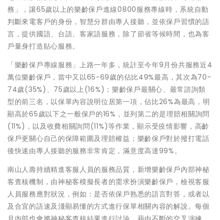
務」，讓65歲以上的樂齡保戶進線0800服務專線時，系統自動
判斷來電客戶的身份，智慧分群由專人接聽，並依保戶習慣的語
言，提供國語、台語、客家語服務，除了節省等候時間，也為客
戶量身打造貼心服務。
「樂齡保戶專線服務」上路一年多，統計至今年9月份共服務近4
萬位樂齡保戶，當中又以65-69歲的佔比49%最高，其次為70-
74歲(35%)、75歲以上(16%)；樂齡保戶最關心、最常諮詢類
型的前三名，以保單內容說明位居第一項，佔比26%為最高，明
顯高於65歲以下之一般保戶的16%，並列第二的是理賠相關詢問
(11%)，以及收費相關詢問(11%)等作業，顯示受疫情影響，高齡
保戶更關心自己的保障範圍及理賠權益；樂齡保戶對於撥打電話
後快速由專人接聽的服務非常肯定，滿意度高達99%。
南山人壽持續精進客服人員的服務品質，新增樂齡保戶內部神秘
客查核機制，由神秘客模擬長者的需求扮演樂齡保戶，檢視客服
人員服務應對狀況，例如：是否依保戶熟悉的語言對答，或者以
及合宜的語速及淺顯易懂的方式進行保單相關內容的解說。每個
月內部也會將神秘客查核結果進行討論，藉由不斷的交叉演練，