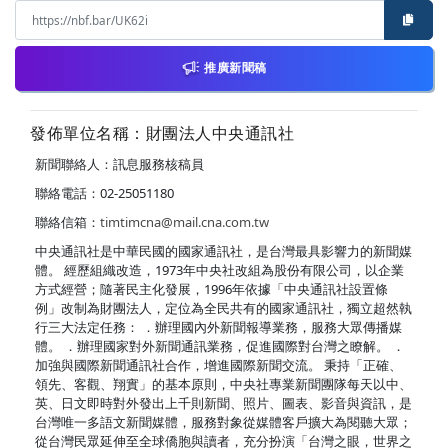
推廣新聞稿
發佈單位名稱：財團法人中央通訊社
新聞聯絡人：訊息服務核稿員
聯絡電話：02-25051180
聯絡信箱：
timtimcna@mail.cna.com.tw
中央通訊社是中華民國的國家通訊社，是台灣最具影響力的新聞媒
體。 經歷組織改造，1973年中央社改組為股份有限公司，以企業
方式經營；隨著民主化發展，1996年依據「中央通訊社設置條
例」改制為財團法人，定位為全民共有的國家通訊社，獨立超然執
行三大法定任務： ．辦理國內外新聞報導業務，服務大眾傳播媒
體。 ．辦理國家對外新聞通訊業務，促進國際對台灣之瞭解。 ．
加強與國際新聞通訊社合作，增進國際新聞交流。 秉持「正確、
領先、客觀、翔實」的基本原則，中央社專業新聞團隊每天以中、
英、日文即時對外發出上千則新聞、照片、圖表、影音與資訊，是
台灣唯一多語文新聞媒體，服務對象從媒體客戶擴大為閱聽大眾；
從台灣民眾延伸至全球僑胞與讀者，充分扮演「台灣之眼，世界之