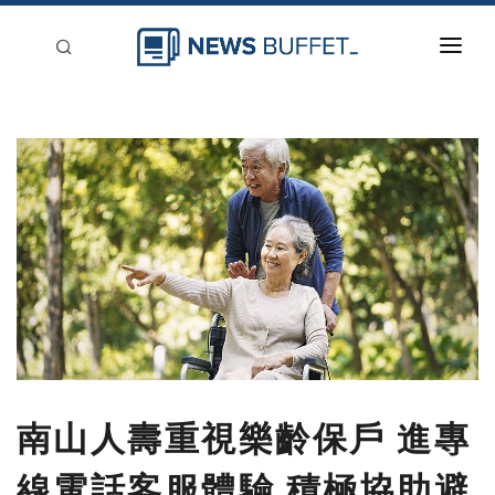
回到首頁
新聞稿分類
登入
刊登
南山人壽重視樂齡保戶 進專
線電話客服體驗 積極協助避