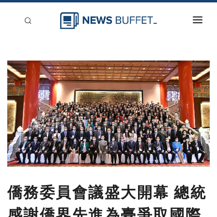
回到首頁
新聞稿分類
登入
刊登
僑務委員會議盛大開幕 總統
感謝僑界先進為臺爭取國際