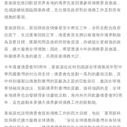
童振源也致詞歡迎世界各地的僑界先進回臺參與僑務委員會議，
也感謝總統親臨開幕典禮，充分展現政府對於僑務工作及對所有
僑胞的重視。
童振源指出，新冠肺炎疫情爆發至今將近三年，全民在配合政府
抗疫下，生活逐漸回歸正常，僑委會首先將以恢復海外僑界動能
為首要目標，匯聚民間及政府跨部會資源，持續提出更精進的政
策，擴大服務全球僑胞；因此，希望透過今年的僑務委員會議，
聆聽僑界先進的建言，共商疫後僑務大計。
今年適逢僑委會90周年，童振源在此特別感謝全球僑胞長年對中
華民國臺灣的付出與支持；僑委會也規劃一系列的慶祝活動，其
中特別攝製以僑胞對臺灣的貢獻為主題的12集節目，邀請全球僑
界領袖現身說法，彰顯僑界對臺灣的貢獻。值得強調的是，全球
各地僑界也自發辦理多項慶祝活動，海內外共同歡慶僑委會90周
年，這也啟動未來擴大僑界參與僑務工作的新動能。
童振源也說明僑委會當前僑務工作的四大目標，包括「運用新科
技與模式擴大服務全球僑胞」、「深化全球僑胞與臺灣在各領域