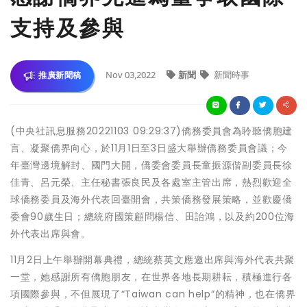
支持及參與
Nov 03,2022
新聞
新聞時事
推廣新聞稿
(中央社訊息服務20221103 09:29:37)僑務委員會為聆聽僑胞建
言、凝聚僑界向心，於11月1日至3日盛大舉辦僑務委員會議；今
年臺灣邊境解封、國門大開，僑委會委員長童振源偕副委員長徐
佳青、呂元榮、主任秘書張良民及各處室主管出席，熱烈歡迎全
球僑務委員及海外代表回臺開會，共策僑務發展策略，並歡慶僑
委會90歲生日；總統府國策顧問楊信、田詒鴻，以及約200位海
外代表出席與會。
11月2日上午舉辦開幕典禮，總統蔡英文應邀出席與海外代表共聚
一堂，她感謝所有僑胞朋友，在世界各地長期耕耘，積極進行各
項國際參與，不但展現了“Taiwan can help”的精神，也在僑界