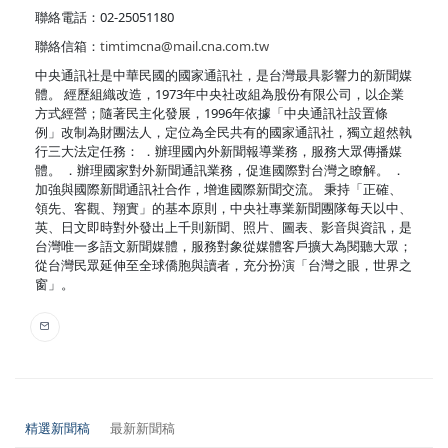
聯絡電話：02-25051180
聯絡信箱：
timtimcna@mail.cna.com.tw
中央通訊社是中華民國的國家通訊社，是台灣最具影響力的新聞媒
體。 經歷組織改造，1973年中央社改組為股份有限公司，以企業
方式經營；隨著民主化發展，1996年依據「中央通訊社設置條
例」改制為財團法人，定位為全民共有的國家通訊社，獨立超然執
行三大法定任務： ．辦理國內外新聞報導業務，服務大眾傳播媒
體。 ．辦理國家對外新聞通訊業務，促進國際對台灣之瞭解。 ．
加強與國際新聞通訊社合作，增進國際新聞交流。 秉持「正確、
領先、客觀、翔實」的基本原則，中央社專業新聞團隊每天以中、
英、日文即時對外發出上千則新聞、照片、圖表、影音與資訊，是
台灣唯一多語文新聞媒體，服務對象從媒體客戶擴大為閱聽大眾；
從台灣民眾延伸至全球僑胞與讀者，充分扮演「台灣之眼，世界之
窗」。
精選新聞稿
最新新聞稿