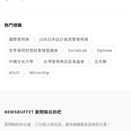
熱門標籤
國際發明展
JDIE日本設計創意暨發明展
世界發明智慧財產聯盟總會
SocialLab
OpView
中國文化大學
台灣發明商品促進協會
北市圖
ASUS
Microchip
NEWSBUFFET 新聞稿自助吧
新聞稿的好去處，三分鐘上稿完成，最快接觸最多讀者的方案！