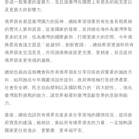
形成一股重要的凝聚力，並且讓臺灣在國際上有更高的能見度以
及更廣大的影響力。
僑界朋友都是臺灣國力的延伸，總統希望借重所有先進長期累積
的豐沛人脈和資源，促進國家的發展，並持續在海外為臺灣爭取
更多的支持，也為臺灣的國際參與，打開更廣大的空間。今年僑
務委員會議主題是「超越90，創新實踐」，總統希望透過和所有
僑界朋友交流意見，共同讓僑務政策更充實、更精進，並且提供
僑界朋友更有感的服務。
總統也藉由這個機會與所有僑界朋友分享目前政府重要的施政方
向，如同她在今年國慶演說所提到，政府將積極打造經濟產業、
社會安全網、民主自由體制以及國防戰力的「四大韌性」，強化
臺灣面對挑戰的能力，讓世界都看到臺灣貢獻世界的意願和能
力。
最後，總統也請所有僑界先進多多分享當地的國情現況，提供政
府寶貴的建議，她相信，集結所有僑界朋友的力量，一定能夠讓
國家更往前進步、更繁榮、更幸福平安。