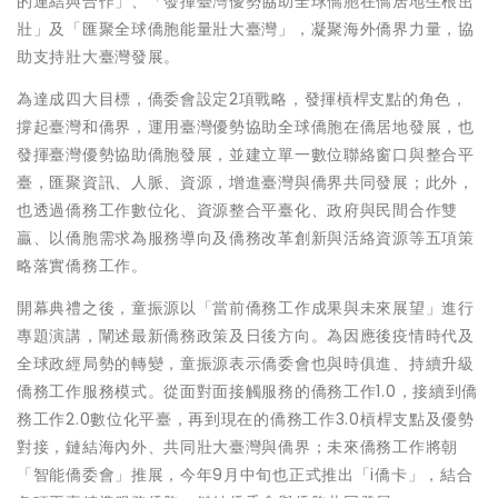
的連結與合作」、「發揮臺灣優勢協助全球僑胞在僑居地生根茁
壯」及「匯聚全球僑胞能量壯大臺灣」，凝聚海外僑界力量，協
助支持壯大臺灣發展。
為達成四大目標，僑委會設定2項戰略，發揮槓桿支點的角色，
撐起臺灣和僑界，運用臺灣優勢協助全球僑胞在僑居地發展，也
發揮臺灣優勢協助僑胞發展，並建立單一數位聯絡窗口與整合平
臺，匯聚資訊、人脈、資源，增進臺灣與僑界共同發展；此外，
也透過僑務工作數位化、資源整合平臺化、政府與民間合作雙
贏、以僑胞需求為服務導向及僑務改革創新與活絡資源等五項策
略落實僑務工作。
開幕典禮之後，童振源以「當前僑務工作成果與未來展望」進行
專題演講，闡述最新僑務政策及日後方向。為因應後疫情時代及
全球政經局勢的轉變，童振源表示僑委會也與時俱進、持續升級
僑務工作服務模式。從面對面接觸服務的僑務工作1.0，接續到僑
務工作2.0數位化平臺，再到現在的僑務工作3.0槓桿支點及優勢
對接，鏈結海內外、共同壯大臺灣與僑界；未來僑務工作將朝
「智能僑委會」推展，今年9月中旬也正式推出「i僑卡」，結合