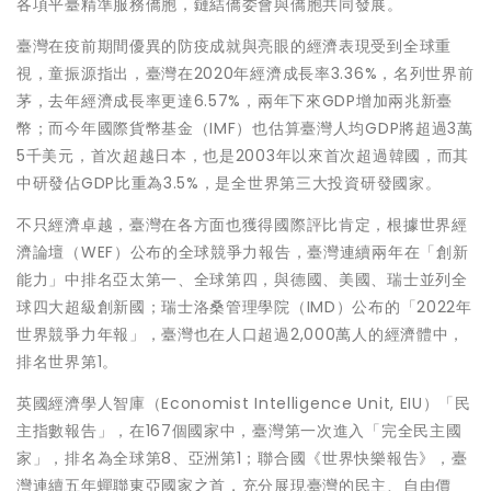
各項平臺精準服務僑胞，鏈結僑委會與僑胞共同發展。
臺灣在疫前期間優異的防疫成就與亮眼的經濟表現受到全球重
視，童振源指出，臺灣在2020年經濟成長率3.36%，名列世界前
茅，去年經濟成長率更達6.57%，兩年下來GDP增加兩兆新臺
幣；而今年國際貨幣基金（IMF）也估算臺灣人均GDP將超過3萬
5千美元，首次超越日本，也是2003年以來首次超過韓國，而其
中研發佔GDP比重為3.5%，是全世界第三大投資研發國家。
不只經濟卓越，臺灣在各方面也獲得國際評比肯定，根據世界經
濟論壇（WEF）公布的全球競爭力報告，臺灣連續兩年在「創新
能力」中排名亞太第一、全球第四，與德國、美國、瑞士並列全
球四大超級創新國；瑞士洛桑管理學院（IMD）公布的「2022年
世界競爭力年報」，臺灣也在人口超過2,000萬人的經濟體中，
排名世界第1。
英國經濟學人智庫（Economist Intelligence Unit, EIU）「民
主指數報告」，在167個國家中，臺灣第一次進入「完全民主國
家」，排名為全球第8、亞洲第1；聯合國《世界快樂報告》，臺
灣連續五年蟬聯東亞國家之首，充分展現臺灣的民主、自由價