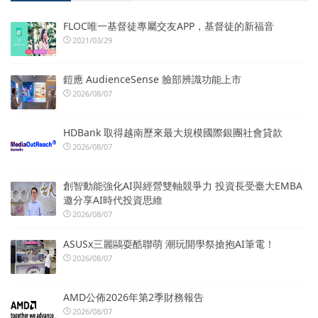
FLOC唯一基督徒專屬交友APP，基督徒的新福音
2021/03/29
鎧應 AudienceSense 臉部辨識功能上市
2026/08/07
HDBank 取得越南歷來最大規模國際銀團社會貸款
2026/08/07
創智動能強化AI與經營雙軸競爭力 投資長受臺大EMBA
邀分享AI時代投資思維
2026/08/07
ASUSx三麗鷗耍酷聯萌 潮玩開學祭搶抱AI筆電！
2026/08/07
AMD公佈2026年第2季財務報告
2026/08/07