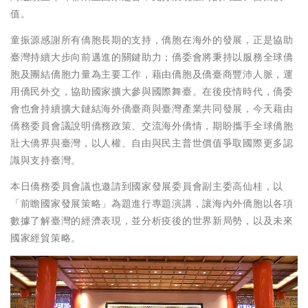
值。
童振源感謝所有僑胞長期的支持，僑胞在海外的發展，正是協助
臺灣持續大步向前邁進的關鍵助力；僑委會將秉持以服務全球僑
胞及團結僑胞力量為主要工作，藉由僑胞及僑臺商豐沛人脈，運
用僑民外交，協助國家擴大參與國際舞臺。在後疫情時代，僑委
會也會持續擴大鏈結海外僑臺商與臺灣產業共同發展，今天藉由
僑務委員會議說明僑務政策、交流海外僑情，期盼攜手全球僑胞
壯大僑界與臺灣，以人權、自由與民主普世價值爭取國際更多認
識與支持臺灣。
本日僑務委員會議也邀請到國家發展委員會副主委高仙桂，以
「前瞻國家發展策略」為題進行專題演講，讓海內外僑胞以各項
數據了解臺灣的經濟表現，並分析疫後的世界新局勢，以及未來
國家經貿策略。