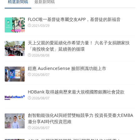
精選新聞稿
最新新聞稿
FLOC唯一基督徒專屬交友APP，基督徒的新福音
2021/03/29
天上父親的愛延續化作希望力量！ 六名子女捐贈家扶
「南投映全號」延續善的循環
2026/08/08
鎧應 AudienceSense 臉部辨識功能上市
2026/08/07
HDBank 取得越南歷來最大規模國際銀團社會貸款
2026/08/07
創智動能強化AI與經營雙軸競爭力 投資長受臺大EMBA
邀分享AI時代投資思維
2026/08/07