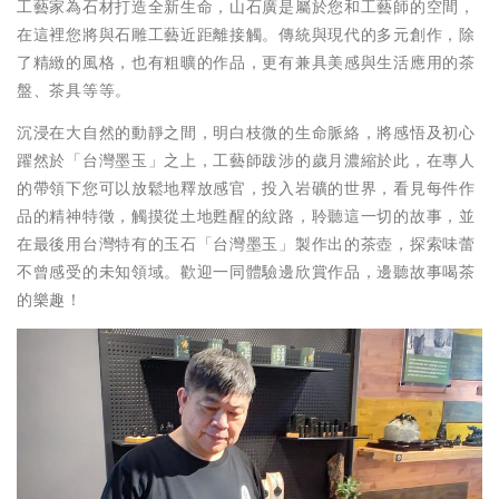
工藝家為石材打造全新生命，山石廣是屬於您和工藝師的空間，
在這裡您將與石雕工藝近距離接觸。傳統與現代的多元創作，除
了精緻的風格，也有粗曠的作品，更有兼具美感與生活應用的茶
盤、茶具等等。
沉浸在大自然的動靜之間，明白枝微的生命脈絡，將感悟及初心
躍然於「台灣墨玉」之上，工藝師跋涉的歲月濃縮於此，在專人
的帶領下您可以放鬆地釋放感官，投入岩礦的世界，看見每件作
品的精神特徵，觸摸從土地甦醒的紋路，聆聽這一切的故事，並
在最後用台灣特有的玉石「台灣墨玉」製作出的茶壺，探索味蕾
不曾感受的未知領域。歡迎一同體驗邊欣賞作品，邊聽故事喝茶
的樂趣！