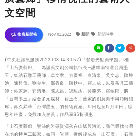
文空間
Nov 03,2022
新聞
新聞時事
推廣新聞稿
(中央社訊息服務20221103 14:30:57)『鶯歌光點美學館』1樓
「山石廣藝廊」，為諶氏文創公司執行長—諶耀南特選台灣墨
玉，集結石雕工藝師：卓文章、方慶福、白清泉、吳文志、陳坤
池、陳哲偉、劉金生、鄭香良、陳秋中、羅志成，以及茶具工藝
師：吳家輝、郭清琳、陳志昌、梁駿杰、吳義盛、羅敏郎，將
「台灣墨玉」結合多元媒材，藉玉石工藝家的創意美學與巧雕細
琢，再次昇華「台灣墨玉」的藝術質感。即日起至12月31日，感
恩年終慶，免費加入會員，作品享85折優惠。
「山石廣藝廊」豐沛的岩礦資源落在山脈與河流，我們尋找台灣
在地的特色工藝家，如同「岩礦」拆解後成為「山石廣」，石雕