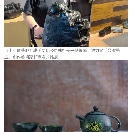
《山石廣藝廊》諶氏文創公司執行長—諶耀南，致力於「台灣墨
玉」創作藝術家和市場的推廣