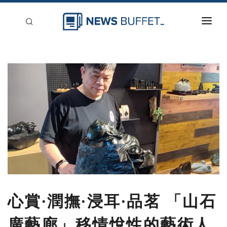
回到首頁
新聞稿分類
登入
刊登
心賞∙潤撫∙浸耳∙品茗 「山石
廣藝廊」移情悅性的藝術人