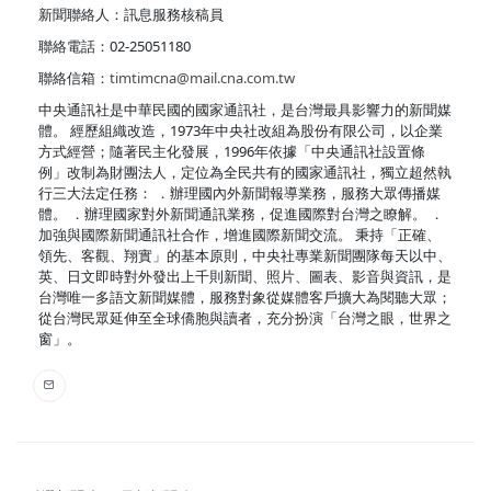
新聞聯絡人：訊息服務核稿員
聯絡電話：02-25051180
聯絡信箱：
timtimcna@mail.cna.com.tw
中央通訊社是中華民國的國家通訊社，是台灣最具影響力的新聞媒
體。 經歷組織改造，1973年中央社改組為股份有限公司，以企業
方式經營；隨著民主化發展，1996年依據「中央通訊社設置條
例」改制為財團法人，定位為全民共有的國家通訊社，獨立超然執
行三大法定任務： ．辦理國內外新聞報導業務，服務大眾傳播媒
體。 ．辦理國家對外新聞通訊業務，促進國際對台灣之瞭解。 ．
加強與國際新聞通訊社合作，增進國際新聞交流。 秉持「正確、
領先、客觀、翔實」的基本原則，中央社專業新聞團隊每天以中、
英、日文即時對外發出上千則新聞、照片、圖表、影音與資訊，是
台灣唯一多語文新聞媒體，服務對象從媒體客戶擴大為閱聽大眾；
從台灣民眾延伸至全球僑胞與讀者，充分扮演「台灣之眼，世界之
窗」。