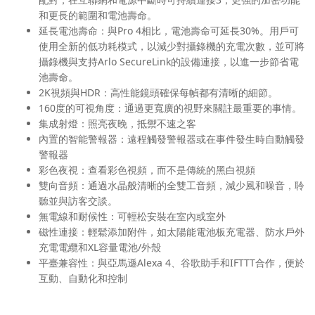
和更長的範圍和電池壽命。
延長電池壽命：
與Pro 4相比，電池壽命可延長30%。用戶可
使用全新的低功耗模式，以減少對攝錄機的充電次數，並可將
攝錄機與支持Arlo SecureLink的設備連接，以進一步節省電
池壽命。
2K視頻與HDR：
高性能鏡頭確保每幀都有清晰的細節。
160度的可視角度：
通過更寬廣的視野來關註最重要的事情。
集成射燈：
照亮夜晚，抵禦不速之客
內置的智能警報器：
遠程觸發警報器或在事件發生時自動觸發
警報器
彩色夜視：
查看彩色視頻，而不是傳統的黑白視頻
雙向音頻：
通過水晶般清晰的全雙工音頻，減少風和噪音，聆
聽並與訪客交談。
無電線和耐候性：
可輕松安裝在室內或室外
磁性連接：
輕鬆添加附件，如太陽能電池板充電器、防水戶外
充電電纜和XL容量電池/外殼
平臺兼容性：
與亞馬遜Alexa 4、谷歌助手和IFTTT合作，便於
互動、自動化和控制