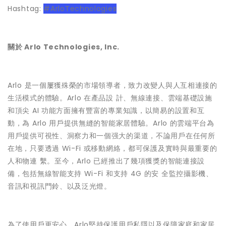
Hashtag:
#ArloTechnologies
關於 Arlo Technologies, Inc.
Arlo 是一個屢獲殊榮的市場領導者，致力改變人與人互相連接的
生活模式的體驗。Arlo 在產品設 計、無線連接、雲端基礎設施
和頂尖 AI 功能方面擁有豐富的專業知識，以簡易的設置和互
動，為 Arlo 用戶提供無縫的智能家居體驗。Arlo 的雲端平台為
用戶提供可視性、洞察力和一個强大的渠道，不論用戶在任何所
在地，只要透過 Wi-Fi 或移動網絡，都可保護及實時與最重要的
人和物連 繫。至今，Arlo 已經推出了幾項獲獎的智能連接設
備，包括無線智能支持 Wi-Fi 和支持 4G 的安 全監控攝影機、
音訊和視訊門鈴、以及泛光燈。
為了使用戶更安心，Arlo堅持保護用戶私隱以及保障家庭和家居