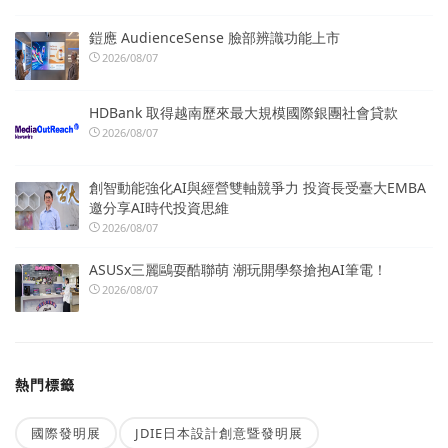
鎧應 AudienceSense 臉部辨識功能上市
2026/08/07
HDBank 取得越南歷來最大規模國際銀團社會貸款
2026/08/07
創智動能強化AI與經營雙軸競爭力 投資長受臺大EMBA
邀分享AI時代投資思維
2026/08/07
ASUSx三麗鷗耍酷聯萌 潮玩開學祭搶抱AI筆電！
2026/08/07
熱門標籤
國際發明展
JDIE日本設計創意暨發明展