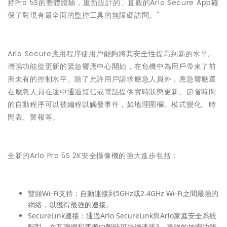
持Pro 5S的整體體驗，重新設計的、直觀的Arlo Secure App確
保了對現有最全面的監控工具的無障礙訪問。"
Arlo Secure應用程序使用戶能夠將其安全性提高到新的水平。
增強功能從更新的緊急響應中心開始，在危機中為用戶帶來了前
所未有的控制水平。除了允許用戶請求應急人員外，應急響應還
在應急人員在途中通過短信或電話提供實時狀態更新。節省時間
的自動程序可以被編程以觸發事件，如地理圍欄、模式變化、時
間表、警報等。
全新的Arlo Pro 5S 2K安全攝像機的強大進步包括：
雙頻Wi-Fi支持：
自動連接到5GHz或2.4GHz Wi-Fi之間最強的
網絡，以獲得最強的連接。
SecureLink連接：
通過Arlo SecureLink與Arlo家庭安全系統
配對，在互聯網和電源中斷時可持續連接3，更強的加密功能