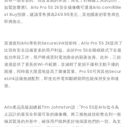
具有一個全新的、高度直觀的界面，簡化了對關鍵工具的訪問，
如緊急響應1。Arlo Pro 5S 2K安全攝像機可通過Arlo.com和Be
st Buy預購，建議零售價為249.99美元，其他國家的零售商也
即將推出。
當連接到Arlo專有的SecureLink技術時，Arlo Pro 5S 2K提供了
比現有安全設備更多的用戶利益。由於Pro 5S在睡眠模式下在最
低功率段工作，用戶將感受到電池壽命的顯著改善。此外，三頻
連接提供了更長的Wi-Fi範圍，並減輕了射頻干擾和主動干擾的
困擾，同時最大限度地提高了圖像質量。Pro 5S可與其他Secur
eLink設備無縫配對，即使在停電和斷網期間也能保持安全和連
接。
Arlo產品高級副總裁Tim Johnston說："Pro 5S是Arlo迄今為
止設計的最安全和最可靠的攝像機。將三種無線技術整合到一個
極其緊湊的外形中，確保用戶能夠更好地保護他們的一切。為支