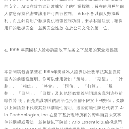
的安全。Arlo亦致力達到數據安 全的行業標準，旨在使用戶的個
人信息保持私密並讓用戶可自行控制。 Arlo不會以個人數據獲
利，而是針對用戶數據提供增強控制功能，秉承私隱法規，確保
用戶的數據安全，並將安全性放 在於公司文化的第一位。
在 1995 年美國私人證券訴訟改革法案之下擬定的安全港協議
本新聞稿包含某些在 1995年美國私人證券訴訟改革法案意義範
圍內的前瞻性聲明。你可以使用諸如「策略」、「期望」、「計
劃」、 「相信」、「將會」、「預估」、 「打算」、「規
劃」、「目的」、「目標」及其他類似意義的詞語來識別這些前
瞻性聲 明，但是具識別性的詞語包括但卻不限於上列數個，欠缺
以上詞語並不代表其並非前瞻性聲明。這些前瞻性陳述代表了 Ar
lo Technologies, Inc 在當下基於現時所有的資料而對未來事
件的期望或看法，並包括以下陳述：Arlo Essential無線視訊門