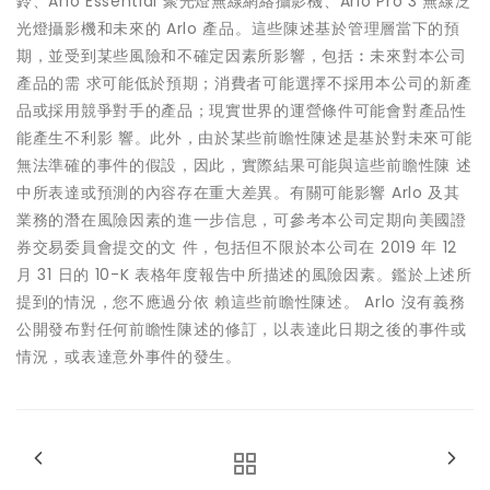
鈴、Arlo Essential 聚光燈無線網絡攝影機、Arlo Pro 3 無線泛
光燈攝影機和未來的 Arlo 產品。這些陳述基於管理層當下的預
期，並受到某些風險和不確定因素所影響，包括︰未來對本公司
產品的需 求可能低於預期；消費者可能選擇不採用本公司的新產
品或採用競爭對手的產品；現實世界的運營條件可能會對產品性
能產生不利影 響。此外，由於某些前瞻性陳述是基於對未來可能
無法準確的事件的假設，因此，實際結果可能與這些前瞻性陳 述
中所表達或預測的內容存在重大差異。有關可能影響 Arlo 及其
業務的潛在風險因素的進一步信息，可參考本公司定期向美國證
券交易委員會提交的文 件，包括但不限於本公司在 2019 年 12
月 31 日的 10-K 表格年度報告中所描述的風險因素。鑑於上述所
提到的情況，您不應過分依 賴這些前瞻性陳述。 Arlo 沒有義務
公開發布對任何前瞻性陳述的修訂，以表達此日期之後的事件或
情況，或表達意外事件的發生。