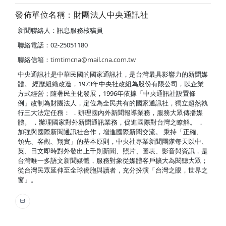
發佈單位名稱：財團法人中央通訊社
新聞聯絡人：訊息服務核稿員
聯絡電話：02-25051180
聯絡信箱：
timtimcna@mail.cna.com.tw
中央通訊社是中華民國的國家通訊社，是台灣最具影響力的新聞媒
體。 經歷組織改造，1973年中央社改組為股份有限公司，以企業
方式經營；隨著民主化發展，1996年依據「中央通訊社設置條
例」改制為財團法人，定位為全民共有的國家通訊社，獨立超然執
行三大法定任務： ．辦理國內外新聞報導業務，服務大眾傳播媒
體。 ．辦理國家對外新聞通訊業務，促進國際對台灣之瞭解。 ．
加強與國際新聞通訊社合作，增進國際新聞交流。 秉持「正確、
領先、客觀、翔實」的基本原則，中央社專業新聞團隊每天以中、
英、日文即時對外發出上千則新聞、照片、圖表、影音與資訊，是
台灣唯一多語文新聞媒體，服務對象從媒體客戶擴大為閱聽大眾；
從台灣民眾延伸至全球僑胞與讀者，充分扮演「台灣之眼，世界之
窗」。