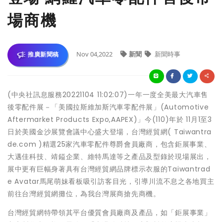
場商機
Nov 04,2022
新聞
新聞時事
推廣新聞稿
(中央社訊息服務20221104 11:02:07)一年一度全美最大汽車售
後零配件展－「美國拉斯維加斯汽車零配件展」(Automotive
Aftermarket Products Expo,AAPEX)」今(110)年於 11月1至3
日於美國金沙展覽會議中心盛大登場，台灣經貿網( Taiwantra
de.com )精選25家汽車零配件尊爵會員廠商，包含鉅展事業、
大邁佳科技、靖鎰企業、維特馬達等之產品及型錄於現場展出，
展中更有巨幅身著具有台灣經貿網品牌標示衣服的Taiwantrad
e Avatar馬尾萌妹看板吸引訪客目光，引導川流不息之各地買主
前往台灣經貿網攤位，為我台灣展商搶先商機。
台灣經貿網特帶領其平台優質會員廠商及產品，如「鉅展事業」