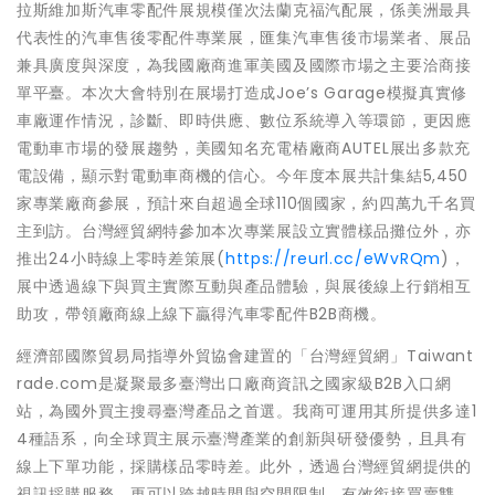
拉斯維加斯汽車零配件展規模僅次法蘭克福汽配展，係美洲最具
代表性的汽車售後零配件專業展，匯集汽車售後市場業者、展品
兼具廣度與深度，為我國廠商進軍美國及國際市場之主要洽商接
單平臺。本次大會特別在展場打造成Joe’s Garage模擬真實修
車廠運作情況，診斷、即時供應、數位系統導入等環節，更因應
電動車市場的發展趨勢，美國知名充電樁廠商AUTEL展出多款充
電設備，顯示對電動車商機的信心。今年度本展共計集結5,450
家專業廠商參展，預計來自超過全球110個國家，約四萬九千名買
主到訪。台灣經貿網特參加本次專業展設立實體樣品攤位外，亦
推出24小時線上零時差策展(
https://reurl.cc/eWvRQm
)，
展中透過線下與買主實際互動與產品體驗，與展後線上行銷相互
助攻，帶領廠商線上線下贏得汽車零配件B2B商機。
經濟部國際貿易局指導外貿協會建置的「台灣經貿網」Taiwant
rade.com是凝聚最多臺灣出口廠商資訊之國家級B2B入口網
站，為國外買主搜尋臺灣產品之首選。我商可運用其所提供多達1
4種語系，向全球買主展示臺灣產業的創新與研發優勢，且具有
線上下單功能，採購樣品零時差。此外，透過台灣經貿網提供的
視訊採購服務，更可以跨越時間與空間限制，有效銜接買賣雙