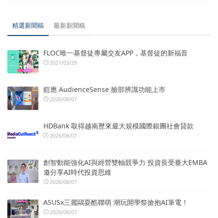
精選新聞稿
最新新聞稿
FLOC唯一基督徒專屬交友APP，基督徒的新福音
2021/03/29
鎧應 AudienceSense 臉部辨識功能上市
2026/08/07
HDBank 取得越南歷來最大規模國際銀團社會貸款
2026/08/07
創智動能強化AI與經營雙軸競爭力 投資長受臺大EMBA
邀分享AI時代投資思維
2026/08/07
ASUSx三麗鷗耍酷聯萌 潮玩開學祭搶抱AI筆電！
2026/08/07