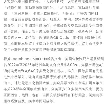
之客製化車用橡膠零件、「大邁佳科技」之塑料整流機車車殼，
「靖鎰企業」電動車底盤轉向件、「維特馬達」電動燃油泵總
成、「三民科技」 卡車用鋁圈螺帽、「振怋」 可變汽門控制
閥，開展首日便吸引墨西哥、加拿大、美國、智利等多國買主蒞
臨攤位、駐足詢問其中轉向件、卡車螺帽及空氣濾網深受中南美
買主青睞。加拿大買主表示臺灣產品品質精良，價格合理，是採
購首選之一。多位買主現場掃描QR Code，直接線上聯繫供應
商，亦順應本地買主採購前上網搜尋之數位習慣，買主非常樂意
使用台灣經貿網服務直接與臺灣廠商取得聯繫。
根據Rearch and Markets報告指出，美國售後汽配市場展望預
估2022年至2026年將以年均複合成長率3.08%，大幅增長從4,1
18億美元達到4,649億美元之價值規模，推升主因除美國有完整
之汽車產業外，還有政府為因應減碳達到零排放，陸續推出禁燃
油車、補助電動車之相關政策，如全美最大汽車市場加州今年宣
布於2035年全面禁止燃油車，全美至少 10 多個州將跟進，提供
正面機會，然而，也有一些因疫後影響而有下行風險，例如共享
服務逐漸普及、換車時間延後等。