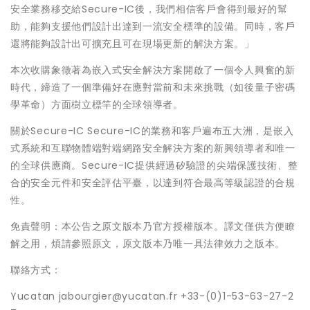
安全業務移交給Secure-IC後，我們相信客戶會得到最好的幫
助，能夠支援他們設計出達到一流安全標準的設備。同時，客戶
還將能夠設計出可擴充且可在現場更新的解決方案。」
本次收購象徵著為嵌入式安全解決方案開啟了一個令人興奮的新
時代，締造了一個準備好在應對當前和未來挑戰（如後量子密碼
學革命）方面樹立標竿的全球領導者。
關於Secure-IC Secure-IC的業務和客戶遍布五大洲，是嵌入
式系統和互聯物體端對端網路安全解決方案的新興領導者和唯一
的全球供應商。Secure-IC提供經過矽驗證的尖端保護技術、整
合的安全元件和安全評估平臺，以達到符合最高等級認證的合規
性。
免責聲明：本公告之原文版本乃官方授權版本。譯文僅供方便瞭
解之用，煩請參照原文，原文版本乃唯一具法律效力之版本。
聯絡方式：
Yucatan jabourgier@yucatan.fr +33-(0)1-53-63-27-2