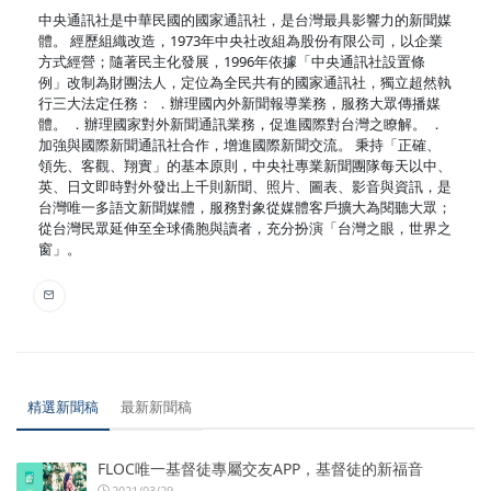
中央通訊社是中華民國的國家通訊社，是台灣最具影響力的新聞媒
體。 經歷組織改造，1973年中央社改組為股份有限公司，以企業
方式經營；隨著民主化發展，1996年依據「中央通訊社設置條
例」改制為財團法人，定位為全民共有的國家通訊社，獨立超然執
行三大法定任務： ．辦理國內外新聞報導業務，服務大眾傳播媒
體。 ．辦理國家對外新聞通訊業務，促進國際對台灣之瞭解。 ．
加強與國際新聞通訊社合作，增進國際新聞交流。 秉持「正確、
領先、客觀、翔實」的基本原則，中央社專業新聞團隊每天以中、
英、日文即時對外發出上千則新聞、照片、圖表、影音與資訊，是
台灣唯一多語文新聞媒體，服務對象從媒體客戶擴大為閱聽大眾；
從台灣民眾延伸至全球僑胞與讀者，充分扮演「台灣之眼，世界之
窗」。
精選新聞稿
最新新聞稿
FLOC唯一基督徒專屬交友APP，基督徒的新福音
2021/03/29