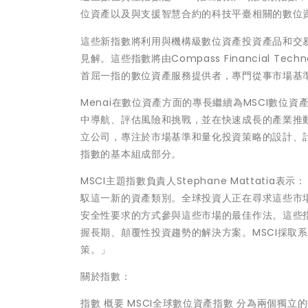
位資產以及與支援智慧合約的科技平臺相關的數位
這些新指數將利用與機構級數位資產投資產品和交易服務的一流
見解。這些指數將由Compass Financial Tec
首屈一指的數位資產服務提供者，專門從事市場基
Menai在數位資產方面的專長繼續為MSCI數
中導航、評估風險和挑戰，並在快速成長的產業推動
立公司，專注於市場基準和量化投資策略的設計、計
指數的基本組成部分。
MSCI主題指數負責人Stephane Mattat
馭這一新的資產類別。全球投資人正在尋求這些市
安全性要求的方式參與這些市場的最佳作法。這些指
握長期、顛覆性投資趨勢的解決方案。MSCI採取
策。」
關於指數：
指數 概要 MSCI全球數位資產指數 分為兩個獨