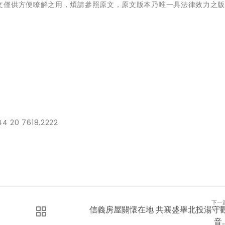
文僅供方便瞭解之用，煩請參照原文，原文版本乃唯一具法律效力之
0 7618.2222
下一
信義房屋關懷在地 共襄盛舉北投湯守
音..