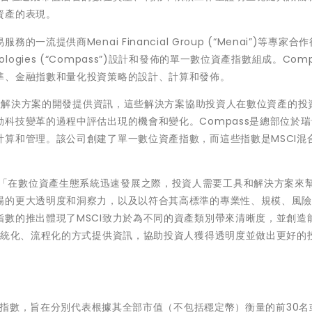
資產的表現。
提供商Menai Financial Group (“Menai”)等專家合
hnologies (“Compass”)設計和發佈的單一數位資產指數組成。Com
準、金融指數和量化投資策略的設計、計算和發佈。
位資產解決方案的開發提供資訊，這些解決方案協助投資人在數位資產的投
科技變革的過程中評估出現的機會和變化。Compass是總部位於
算和管理。該公司創建了單一數位資產指數，而這些指數是MSCI混
ia表示：「在數位資產生態系統迅速發展之際，投資人需要工具和解決方案來
場的更大透明度和洞察力，以及以符合其高標準的專業性、規模、風
數的推出體現了MSCI致力於為不同的資產類別帶來清晰度，並創造
系統化、流程化的方式提供資訊，協助投資人獲得透明度並做出更好的
立的指數，旨在分別代表根據其全部市值（不包括穩定幣）衡量的前30名