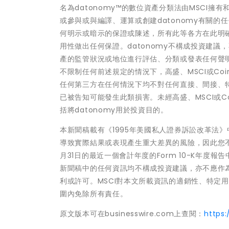
名為datonomy™的數位資產分類法由MSCI擁有和管理，
或參與或與編譯、運算或創建datonomy有關的任
何明示或暗示的保證或陳述，所有此等各方在此明確
用性做出任何保證。datonomy不構成投資建
產的監管狀況或地位進行評估、分類或發表任何聲明
不限制任何前述規定的情況下，高盛、MSCI或Coi
任何第三方在任何情況下均不對任何直接、間接、
已被告知可能發生此類損害。未經高盛、MSCI或Coi
括將datonomy用於投資目的。
本新聞稿載有《1995年美國私人證券訴訟改革法
導致實際結果或表現產生重大差異的風險，因此您不應
月31日的最近一個會計年度的Form 10-K年度
新聞稿中的任何資訊均不構成投資建議，亦不應作為
利或許可。MSCI對本文所載資訊的適銷性、特定
圍內免除所有責任。
原文版本可在businesswire.com上查閱：
https