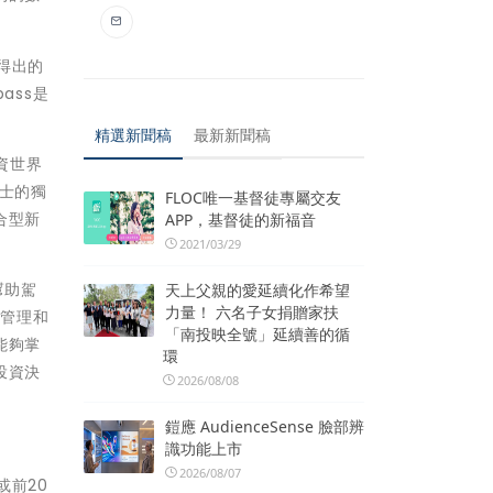
作得出的
pass是
精選新聞稿
最新新聞稿
資世界
瑞士的獨
FLOC唯一基督徒專屬交友
合型新
APP，基督徒的新福音
2021/03/29
幫助駕
天上父親的愛延續化作希望
力量！ 六名子女捐贈家扶
險管理和
「南投映全號」延續善的循
能夠掌
環
投資決
2026/08/08
鎧應 AudienceSense 臉部辨
識功能上市
2026/08/07
或前20