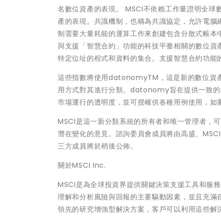
名數位資產的表現。 MSCI不依賴工作量證明全
產的表現。共識機制，也稱為共識協定，允許電腦
制需要大量耗能的運算工作來創建包含分散式帳本中
與支援「智慧合約」功能的科技平臺相關的數位資
特定位址的程式和資料的集合。支援智慧合約功能
這些指數將使用datonomyTM，這是新的數位
用方式對其進行分類。datonomy旨在提供一
市場運行的透明度，並可授權供各種用例使用，如
MSCI是這一新分類系統的所有者和唯一管理者，可
潛在變化的意見。諮詢委員會成員將由高盛、MSCI、C
三方成員將於稍後公佈。
關於MSCI Inc.
MSCI是為全球投資界提供關鍵決策支援工具和服
理解和分析風險與回報的主要驅動因素，並且充滿
領先的研究增強型解決方案，客戶可以利用這些解