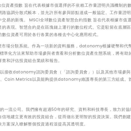
球數位資產指數 旨在代表根據市值選擇的不依賴工作量證明共識機制的
網路協調分散式帳本，並允許所有參與節點達成一般協定。工作量證
交易的新塊。 MSCI全球數位資產智慧合約指數 旨在代表根據市值
產的表現。智慧合約是在區塊鏈上運行的數位程式。它是駐留在底層
的數位資產可用於各行各業的各種去中心化應用程式。
資產市場分類系統。作為一項新的資料服務，datonomy根據硬幣和代
致的標準化方法來幫助市場參與者查看和分析數位資產生態系統，將有助
審查和評估投資組合業績和報告。
以接收datonomy諮詢委員會（「諮詢委員會」）以及其他市場參
oin Metrics以及能夠提供datonomy維護專長的第三方組成。
務的一流公司。我們擁有超過50年的研究、資料和科技專長，致力於協
自信地建立更有效的投資組合，從而做出更明智的投資決策。我們創
決方案深入瞭解整個投資過程並提高其透明度。