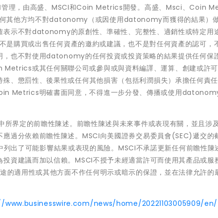
由高盛、MSCI和Coin Metrics開發。高盛、Msci、Coin Met
何其他方均不對datonomy（或因使用datonomy而獲得的結果）
表示不對datonomy的原創性、準確性、完整性、適銷性或特定用
議，不是購買或出售任何資產的邀約或建議，也不是對任何資產的認可，
，也不對使用datonomy的任何投資或投資策略的結果提供任何保
n Metrics或其任何關聯公司或參與或與資料編譯、運算、創建或許
特殊、懲罰性、後果性或任何其他損害（包括利潤損失）承擔任何責
n Metrics明確書面同意，不得進一步分發、傳播或使用datonom
》中所界定的前瞻性陳述。前瞻性陳述與未來事件或表現有關，並且涉
過分依賴前瞻性陳述。MSCI向美國證券交易委員會(SEC)遞交的截
報告中列出了可能影響結果或表現的風險。MSCI不承諾更新任何前瞻性陳
投資建議而加以信賴。MSCI不授予未經適當許可而使用其產品或服
用途的適用性或其他方面不作任何明示或暗示的保證，並在法律允許的
://www.businesswire.com/news/home/20221103005909/en/