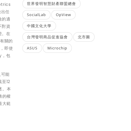
世界發明智慧財產聯盟總會
rics
做出任
SocialLab
OpView
途的適
中國文化大學
不對資
證。在
台灣發明商品促進協會
北市圖
可有關的
ASUS
Microchip
任，即使
y，包
及可能
至12
述。本
務的權
最大範