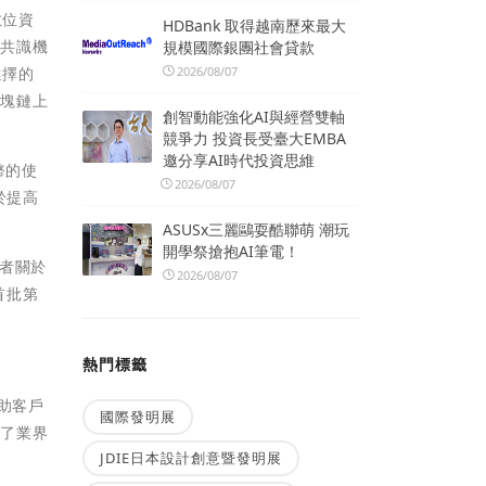
數位資
HDBank 取得越南歷來最大
明共識機
規模國際銀團社會貸款
2026/08/07
選擇的
區塊鏈上
創智動能強化AI與經營雙軸
競爭力 投資長受臺大EMBA
邀分享AI時代投資思維
幣的使
2026/08/07
於提高
ASUSx三麗鷗耍酷聯萌 潮玩
開學祭搶抱AI筆電！
與者關於
2026/08/07
首批第
熱門標籤
助客戶
國際發明展
建了業界
JDIE日本設計創意暨發明展