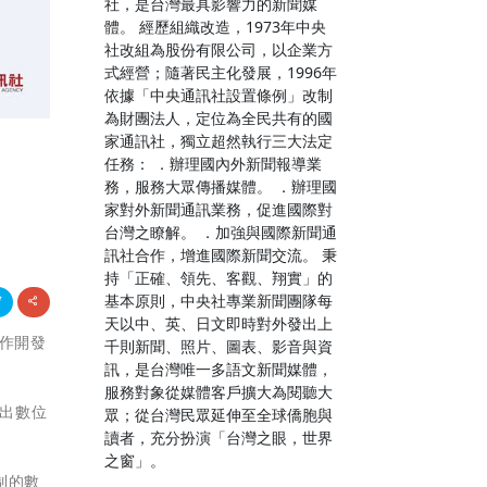
社，是台灣最具影響力的新聞媒
體。 經歷組織改造，1973年中央
社改組為股份有限公司，以企業方
式經營；隨著民主化發展，1996年
依據「中央通訊社設置條例」改制
為財團法人，定位為全民共有的國
家通訊社，獨立超然執行三大法定
任務： ．辦理國內外新聞報導業
務，服務大眾傳播媒體。 ．辦理國
家對外新聞通訊業務，促進國際對
台灣之瞭解。 ．加強與國際新聞通
訊社合作，增進國際新聞交流。 秉
持「正確、領先、客觀、翔實」的
基本原則，中央社專業新聞團隊每
天以中、英、日文即時對外發出上
s合作開發
千則新聞、照片、圖表、影音與資
訊，是台灣唯一多語文新聞媒體，
服務對象從媒體客戶擴大為閱聽大
推出數位
眾；從台灣民眾延伸至全球僑胞與
讀者，充分扮演「台灣之眼，世界
之窗」。
制的數