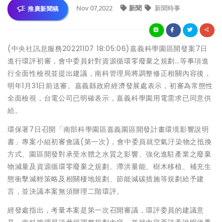
Nov 07,2022
新聞
新聞時事
推廣新聞稿
(中央社訊息服務20221107 18:05:06)嘉義科學園區開發案7日
進行環評初審，會中委員針對資源循環零廢棄之規劃…等事項進
行全面性檢視並提出建議，南科管理局將調整修正相關內容後，
明年1月31日前送審。嘉義縣政府經濟發展處表示，初審為常態性
全面檢視，台電公司已明確表示，嘉義科學園用電需求已同意供
給。
環保署7日召開「南部科學園區嘉義園區開發計畫環境影響說明
書」專案小組初審會議(第一次)，會中委員就空氣汙染物之抵換
方式、園區開發對承受水體之水質之影響、強化進駐產業之廢棄
物減量及資源循環零廢棄之規劃、滯洪量能、樹木移植、補充生
態衝擊減輕策略及相關棲地規劃、節能減碳措施等規劃給予建
言，並決議本案無須辦理二階環評。
經發處指出，考量本案是第一次召開審議，環評委員的建議意