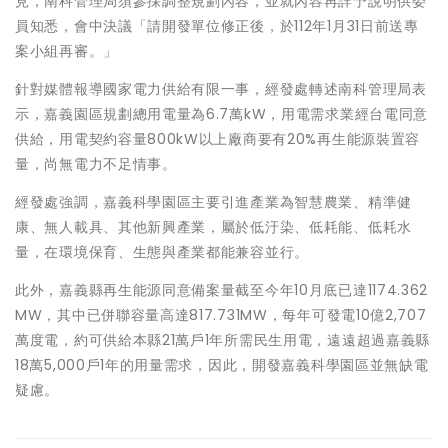
見，南科管理局須參採調整規劃內容，並就內容再詳予說明供委
員知悉，會中決議「請開發單位修正後，於112年1月31日前送專
案小組再審。」
針對媒體報導國家電力供給有限一事，經發處轉述南科管理局表
示，嘉義園區規劃總用電量為6.7萬kW，用電需求業經台電同意
供給，用電契約容量800kW以上廠商要有20%再生能源裝置容
量，尚無電力不足情事。
經發處強調，嘉義科學園區主要引進產業為智慧農業、精準健
康、無人載具、其他新興產業，屬於低汙染、低耗能、低耗水
量，在環境保育、生態與產業都能兼容並行。
此外，嘉義縣再生能源同意備案量截至今年10月底已達1174.362
MW，其中已併聯容量高達817.731MW，每年可發電10億2,707
萬度電，約可供給本縣21萬戶1年所需民生用電，遠遠超過嘉義縣
18萬5,000戶1年的用量需求，因此，開發嘉義科學園區並無缺電
疑慮。