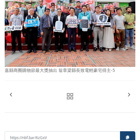
嘉縣商圈購物節最大獎抽出 翁章梁縣長致電輕豪宅得主-5