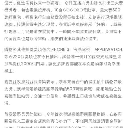
億元，促進消費效果十分顯著。 今日直播抽獎由縣長抽出三大獎
得獎者，包含電動按摩椅、10台GOGORO電動車、最大獎500
萬輕豪宅，輕豪宅得主由翁章梁縣長抽出後，立刻進行現場電話
連線，接通後得主淡定現聲，在電話中冷靜表示「好的」，縣長
打趣說，可能是還在震驚中，一時間不知道要說什麼，直播當下
的留言區也是歡聲雷動，網友們連連恭喜該位得主。
購物節其他抽獎獎項包含IPHONE13、液晶電視、APPLEWATCH
等近220個獎項也在今日抽出，試營運一個月的佐登妮絲城堡還
加碼提供2000張門票，讓更多鄉親都能在本次購物節成為幸運
得主。
嘉義縣政府翁縣長章梁表示，恭喜來自台中的得主抽中購物節最
大獎，獲得清景麟建築團隊贊助的500萬輕豪宅，豪宅地點位於
嘉義高鐵站旁，交通十分便利，希望得主日後也能考慮在嘉義生
活。
翁章梁縣長另外指出，今年首次舉辦嘉義縣商圈購物節，在各商
圈及觀光工廠協會店家的齊心努力下，不僅兩周就讓消費金額衝