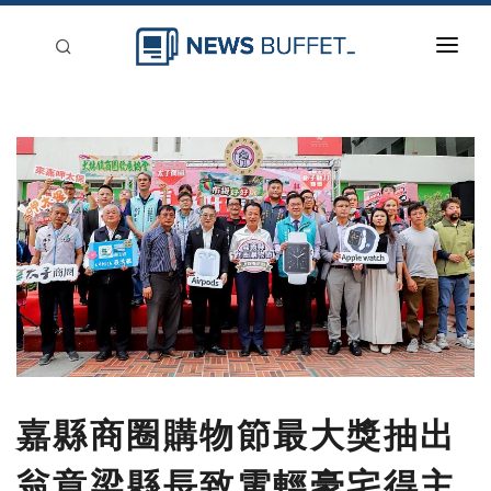
回到首頁
新聞稿分類
登入
刊登
嘉縣商圈購物節最大獎抽出
翁章梁縣長致電輕豪宅得主