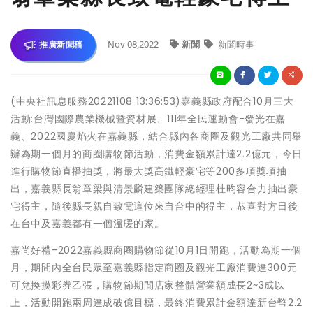
Nov 08,2022
新聞
新聞時事
推廣新聞稿
(中央社訊息服務20221108 13:36:53)嘉義縣政府配合10月三大
活動:台灣國際農業機械暨資材展、111年全民運動會-發光在嘉
義、2022國慶焰火在嘉義縣，結合縣內各商圈及觀光工廠共同舉
辦為期一個月的商圈購物節活動，消費金額累計達2.2億元，今日
進行購物節直播抽獎，將最大獎高鐵輕豪宅等200多項獎項抽
出，嘉義縣長翁章梁與清景麟建築團隊總經理杜昀容合力抽出豪
宅得主，隨後縣長親自致電這位來自台中的得主，恭喜對方日後
在台中及嘉義都有一個溫暖的家。
嘉尚好禮-2022嘉義縣商圈購物節從10月1日開跑，活動為期一個
月，期間內全台民眾至嘉義縣指定商圈及觀光工廠消費達300元
可兌換摸彩券乙張，購物節期間店家整體營業額成長2~3成以
上，活動開跑兩周達成破億目標，最終消費累計金額達新台幣2.2