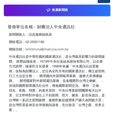
推廣新聞稿
發佈單位名稱：財團法人中央通訊社
新聞聯絡人：訊息服務核稿員
聯絡電話：02-25051180
聯絡信箱：
timtimcna@mail.cna.com.tw
中央通訊社是中華民國的國家通訊社，是台灣最具影響力的新聞媒
體。 經歷組織改造，1973年中央社改組為股份有限公司，以企業
方式經營；隨著民主化發展，1996年依據「中央通訊社設置條
例」改制為財團法人，定位為全民共有的國家通訊社，獨立超然執
行三大法定任務： ．辦理國內外新聞報導業務，服務大眾傳播媒
體。 ．辦理國家對外新聞通訊業務，促進國際對台灣之瞭解。 ．
加強與國際新聞通訊社合作，增進國際新聞交流。 秉持「正確、
領先、客觀、翔實」的基本原則，中央社專業新聞團隊每天以中、
英、日文即時對外發出上千則新聞、照片、圖表、影音與資訊，是
台灣唯一多語文新聞媒體，服務對象從媒體客戶擴大為閱聽大眾；
從台灣民眾延伸至全球僑胞與讀者，充分扮演「台灣之眼，世界之
窗」。