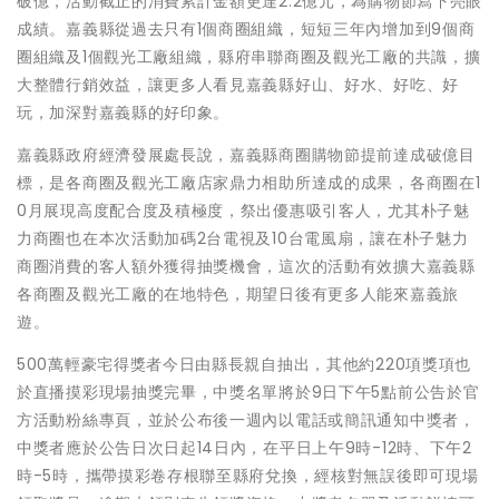
破億，活動截止的消費累計金額更達2.2億元，為購物節寫下亮眼
成績。嘉義縣從過去只有1個商圈組織，短短三年內增加到9個商
圈組織及1個觀光工廠組織，縣府串聯商圈及觀光工廠的共識，擴
大整體行銷效益，讓更多人看見嘉義縣好山、好水、好吃、好
玩，加深對嘉義縣的好印象。
嘉義縣政府經濟發展處長說，嘉義縣商圈購物節提前達成破億目
標，是各商圈及觀光工廠店家鼎力相助所達成的成果，各商圈在1
0月展現高度配合度及積極度，祭出優惠吸引客人，尤其朴子魅
力商圈也在本次活動加碼2台電視及10台電風扇，讓在朴子魅力
商圈消費的客人額外獲得抽獎機會，這次的活動有效擴大嘉義縣
各商圈及觀光工廠的在地特色，期望日後有更多人能來嘉義旅
遊。
500萬輕豪宅得獎者今日由縣長親自抽出，其他約220項獎項也
於直播摸彩現場抽獎完畢，中獎名單將於9日下午5點前公告於官
方活動粉絲專頁，並於公布後一週內以電話或簡訊通知中獎者，
中獎者應於公告日次日起14日內，在平日上午9時-12時、下午2
時-5時，攜帶摸彩卷存根聯至縣府兌換，經核對無誤後即可現場