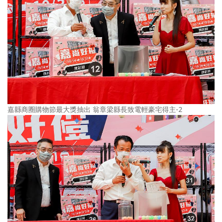
嘉縣商圈購物節最大獎抽出 翁章梁縣長致電輕豪宅得主-2