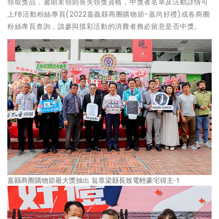
領取獎品，逾期未領則喪失領獎資格，中獎者名單及活動詳情可
上FB活動粉絲專頁(2022嘉義縣商圈購物節-嘉尚好禮)或各商圈
粉絲專頁查詢，請參與摸彩活動的消費者務必留意是否中獎。
嘉縣商圈購物節最大獎抽出 翁章梁縣長致電輕豪宅得主-1