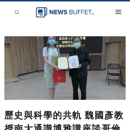
回到首頁
新聞稿分類
登入
刊登
歷史與科學的共軌 魏國彥教
授南大通識博雅講座談哥倫