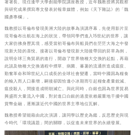
署署長。現任逢甲大學創能學院講座教授，近年魏教授將其觀察
與研究成果撰寫專文發表於報章媒體，例如《天下雜誌》的「魏
國彥專欄」。
魏教授以哥倫布發現美洲大陸的故事為演講序幕，先使用影片呈
現哥倫布出航在海上的狀況，帶領同學們進入15世紀的世界，讓
大家彷彿身歷其境，感受當初哥倫布與船員們在茫茫大海之中發
現新大陸的喜悅。接著以哥倫布發現新大陸後帶回的菸草為例，
說明全球三角貿易的進行，開啟了世界物種大交換的起點，再藉
此談及物種大交換過程中煙草、病菌、蕃薯的流通所造成瘟疫、
勤奮革命和18世紀人口成長的全球社會變遷，當時中國因為糧食
的輸入而人口暴增，嗣後卻因恰逢小冰期而引起糧食產量銳減、
瘟疫殺人，間接造成明朝滅亡。與此同時，白銀也因為世界貿易
興盛而大量流入中國，對於進口白銀的過度依賴嚴重地干擾中國
貨幣金融，逐漸讓近代中國的世界主導地位瓦解。
魏教授希望能藉由此次演講，讓同學以歷史為鑑，反思歷史與現
今時代「環境議題」間的關聯，以促進未來世界的永續發展。