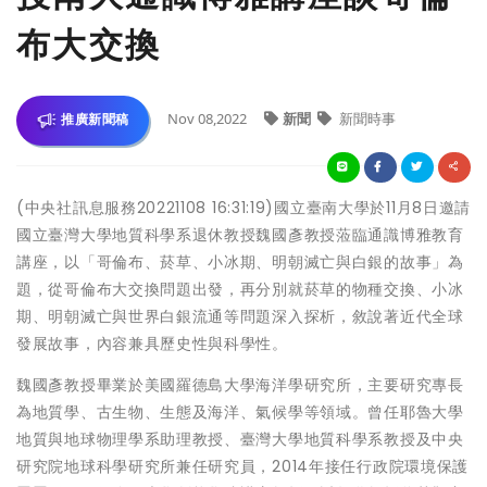
布大交換
Nov 08,2022
新聞
新聞時事
推廣新聞稿
(中央社訊息服務20221108 16:31:19)國立臺南大學於11月8日邀請
國立臺灣大學地質科學系退休教授魏國彥教授蒞臨通識博雅教育
講座，以「哥倫布、菸草、小冰期、明朝滅亡與白銀的故事」為
題，從哥倫布大交換問題出發，再分別就菸草的物種交換、小冰
期、明朝滅亡與世界白銀流通等問題深入探析，敘說著近代全球
發展故事，內容兼具歷史性與科學性。
魏國彥教授畢業於美國羅德島大學海洋學研究所，主要研究專長
為地質學、古生物、生態及海洋、氣候學等領域。曾任耶魯大學
地質與地球物理學系助理教授、臺灣大學地質科學系教授及中央
研究院地球科學研究所兼任研究員，2014年接任行政院環境保護