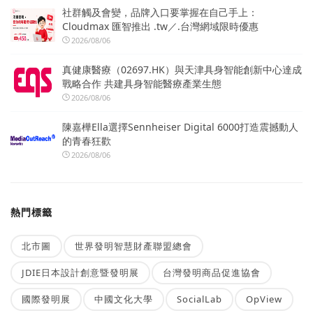
社群觸及會變，品牌入口要掌握在自己手上：
Cloudmax 匯智推出 .tw／.台灣網域限時優惠
2026/08/06
真健康醫療（02697.HK）與天津具身智能創新中心達成
戰略合作 共建具身智能醫療產業生態
2026/08/06
陳嘉樺Ella選擇Sennheiser Digital 6000打造震撼動人
的青春狂歡
2026/08/06
熱門標籤
北市圖
世界發明智慧財產聯盟總會
JDIE日本設計創意暨發明展
台灣發明商品促進協會
國際發明展
中國文化大學
SocialLab
OpView