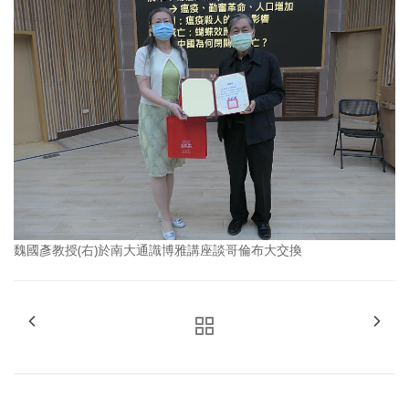
魏國彥教授(右)於南大通識博雅講座談哥倫布大交換