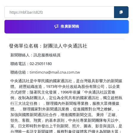
推廣新聞稿
發佈單位名稱：財團法人中央通訊社
新聞聯絡人：訊息服務核稿員
聯絡電話：02-25051180
聯絡信箱：
timtimcna@mail.cna.com.tw
中央通訊社是中華民國的國家通訊社，是台灣最具影響力的新聞媒
體。 經歷組織改造，1973年中央社改組為股份有限公司，以企業
方式經營；隨著民主化發展，1996年依據「中央通訊社設置條
例」改制為財團法人，定位為全民共有的國家通訊社，獨立超然執
行三大法定任務： ．辦理國內外新聞報導業務，服務大眾傳播媒
體。 ．辦理國家對外新聞通訊業務，促進國際對台灣之瞭解。 ．
加強與國際新聞通訊社合作，增進國際新聞交流。 秉持「正確、
領先、客觀、翔實」的基本原則，中央社專業新聞團隊每天以中、
英、日文即時對外發出上千則新聞、照片、圖表、影音與資訊，是
台灣唯一多語文新聞媒體，服務對象從媒體客戶擴大為閱聽大眾；