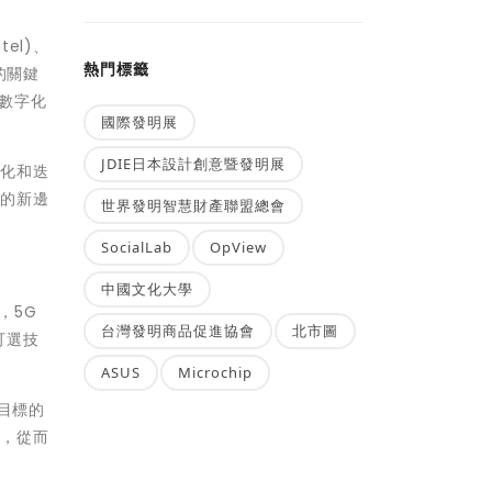
ntel)
、
熱門標籤
的關鍵
數字化
國際發明展
JDIE日本設計創意暨發明展
演化和迭
界的新邊
世界發明智慧財產聯盟總會
SocialLab
OpView
中國文化大學
，
5G
台灣發明商品促進協會
北市圖
可選技
ASUS
Microchip
目標的
用，從而