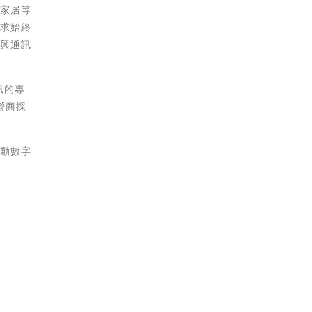
、家居等
需求始終
中興通訊
訊的專
營商採
推動數字