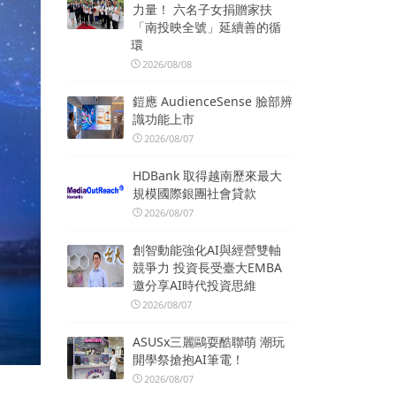
力量！ 六名子女捐贈家扶
「南投映全號」延續善的循
環
2026/08/08
鎧應 AudienceSense 臉部辨
識功能上市
2026/08/07
HDBank 取得越南歷來最大
規模國際銀團社會貸款
2026/08/07
創智動能強化AI與經營雙軸
競爭力 投資長受臺大EMBA
邀分享AI時代投資思維
2026/08/07
ASUSx三麗鷗耍酷聯萌 潮玩
開學祭搶抱AI筆電！
2026/08/07