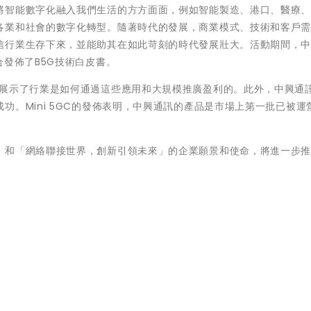
將智能數字化融入我們生活的方方面面，例如智能製造、港口、醫療
各業和社會的數字化轉型。隨著時代的發展，商業模式、技術和客戶
信行業生存下來，並能助其在如此苛刻的時代發展壯大。活動期間，
合發佈了
B5G
技術白皮書。
展示了行業是如何通過這些應用和大規模推廣盈利的。此外，中興通
成功。
Mini 5GC
的發佈表明，中興通訊的產品是市場上第一批已被運
」和「網絡聯接世界，創新引領未來」的企業願景和使命，將進一步