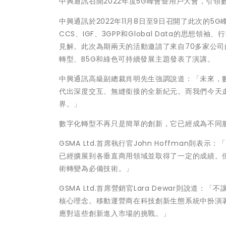
中興通訊召開2022年度5G峰會暨用戶大會，引領
中興通訊於
2022
年
11
月
8
日至
9
日召開了此次的
5G
CCS
、
IGF
、
3GPP
和
Global Data
的思想領袖、行
見解。此次為期兩天的活動邀請了來自
70
多家公司
轉型、
B5G
和綠色可持續發展主題發表了演講。
中興通訊高級副總裁肖明先生強調說道：「未來，
代出深度交互、無縫銜接的全新紀元。而我們今天
界。」
數字化轉型不再只是簡單的創新，它已經成為不同
GSMA Ltd.
首席執行官
John Hoffman
則表示：「
已經擴展到各垂直商用領域並取得了一定的成績。
術轉變為必備技術。」
GSMA Ltd.
首席營銷官
Lara Dewar
則說道：「不
核心理念。移動運營商在科技創新生態系統中扮演
應對這些創新進入市場的挑戰。」