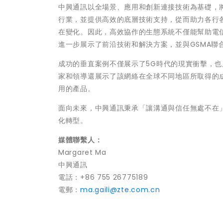
中興通訊以全場景、應用和創新連接技術為基礎，
行業，並提供高效的底層技術支持，從而助力各行
在變化。因此，高效協作的生態系統不僅能幫助電
進一步展示了前沿技術和解決方案，並與
GSMA
聯
成功的垂直案例不僅展示了
5G
時代的現實衝擊，也
家和領導還展示了該網絡在全球不同地區所取得的
用的產品。
面向未來，中興通訊秉承「讓溝通與信任無處不在
化轉型。
媒體聯繫人：
Margaret Ma
中興通訊
電話：
+86 755 26775189
電郵：
ma.gaili@zte.com.cn