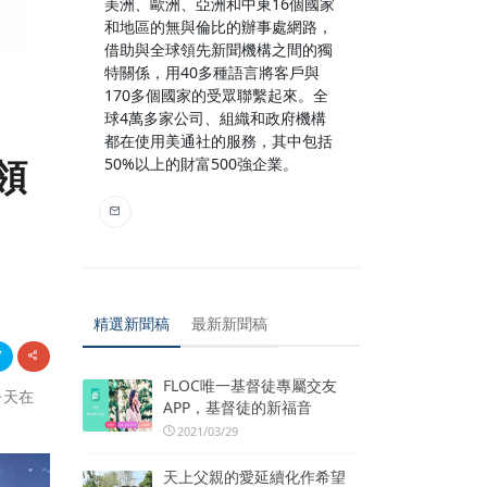
美洲、歐洲、亞洲和中東16個國家
和地區的無與倫比的辦事處網路，
借助與全球領先新聞機構之間的獨
特關係，用40多種語言將客戶與
170多個國家的受眾聯繫起來。全
球4萬多家公司、組織和政府機構
都在使用美通社的服務，其中包括
領
50%以上的財富500強企業。
精選新聞稿
最新新聞稿
FLOC唯一基督徒專屬交友
今天在
APP，基督徒的新福音
2021/03/29
天上父親的愛延續化作希望