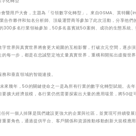
數字化轉型
峰會暨用戶大會，主題為「引領數字化轉型」。來自
GSMA
、英特爾
(I
業合作夥伴和知名分析師、頂級運營商等參加了此次活動，分享他們
的
300
多名行業領袖參加，
50
多名嘉賓就
5G
案例、成功的生態系統、
數字世界與真實世界將會更大範圍的互相影響，打破次元空間，逐步
走的每一步，都是在忠誠堅定地丈量真實世界，重構和開拓出虛擬世
服務和垂直領域的智能連接。
未來幾年，
5G
的關鍵使命之一是為所有行業的數字化轉型賦能。去年
但要擴大經濟規模，各行業仍然需要探索出大量的應用場景，將
5G
從
讓任何一個人掉隊是我們建設更強大的企業與社區，並實現可持續發展
著重要角色，通過提供平台、客戶關係和資源推動移動創新大規模應