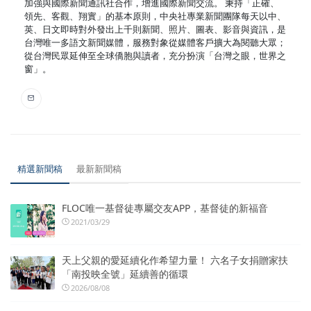
加強與國際新聞通訊社合作，增進國際新聞交流。 秉持「正確、
領先、客觀、翔實」的基本原則，中央社專業新聞團隊每天以中、
英、日文即時對外發出上千則新聞、照片、圖表、影音與資訊，是
台灣唯一多語文新聞媒體，服務對象從媒體客戶擴大為閱聽大眾；
從台灣民眾延伸至全球僑胞與讀者，充分扮演「台灣之眼，世界之
窗」。
精選新聞稿
最新新聞稿
FLOC唯一基督徒專屬交友APP，基督徒的新福音
2021/03/29
天上父親的愛延續化作希望力量！ 六名子女捐贈家扶
「南投映全號」延續善的循環
2026/08/08