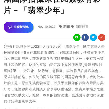
片－「翡翠少年」
Nov 10,2022
新聞
新聞時事
推廣新聞稿
(中央社訊息服務20221110 13:36:55)「翡翠少年」國立東華大學
校園場於11月6日在花師教育學院－洋霞講堂放映，儘管在期中考
前夕仍高朋滿座，蒞臨觀影參與者除東華師生之外，更有來自豐
田社區的民眾。映後的座談由新莊高中媒體服務隊(青浪潮製影
團隊)學生－游和謙、陳乃綺、翁莉庭、李竹馨及許姵宸與會，
現場討論熱絡，各學院的同學以不同的問題思考出發，皆對於本
片的主題－原住民族實驗教育，以及學生團隊的行動表示關心與
好奇，無論參與者或與談人皆表示收穫滿滿。負責東華場次之顧
瑜君教授以文化、社會、教育的觀點總述，也感謝青浪潮把深度
的作品帶進東華大學。