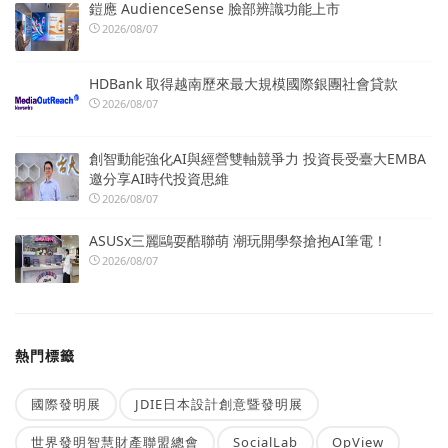
鎧應 AudienceSense 臉部辨識功能上市
2026/08/07
HDBank 取得越南歷來最大規模國際銀團社會貸款
2026/08/07
創智動能強化AI與經營雙軸競爭力 投資長受臺大EMBA
邀分享AI時代投資思維
2026/08/07
ASUSx三麗鷗耍酷聯萌 潮玩開學祭搶抱AI筆電！
2026/08/07
熱門標籤
國際發明展
JDIE日本設計創意暨發明展
世界發明智慧財產聯盟總會
SocialLab
OpView