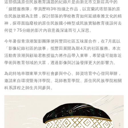
這部倡議原住民族教育議題的紀錄片是由新北市立新莊高中的
「媒體服務隊」學員歷時3年拍攝之作品，以宜蘭武塔部落的原
住民族故鄉為主體，探討部落的學校教育如何延續泰雅文化的精
神，探尋面臨廢校的原住民族國小轉型成民族實驗教育後該何去
何從？75分鐘的影片內容意義深遠而引人深思。
今年暑假青浪潮製影團隊便與豐田社區五味屋合作，在7月底以
「影像紀錄社區的故事」抵豐田展開為期4天的社區服務。本次
活動青浪潮與顧瑜君教授協力將作品帶入東華，希望儘可能靠近
學術與教育領域的大眾，透過影像與討論發揮更大的影響力。
為此特地串聯東華大學社會參與中心、師資培育中心偕同舉辦，
邀請來自環境暨海洋學院、花師教育學院、原住民民族學院相關
科系課程之師生共同參與。