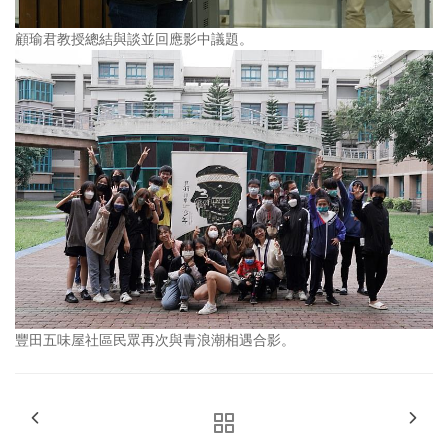
顧瑜君教授總結與談並回應影中議題。
豐田五味屋社區民眾再次與青浪潮相遇合影。