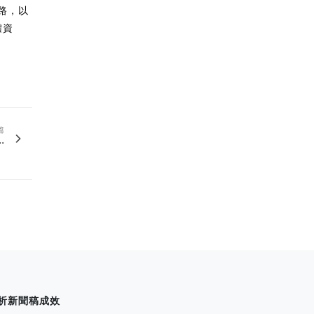
網路，以
媒體資
篇
.
析新聞稿成效