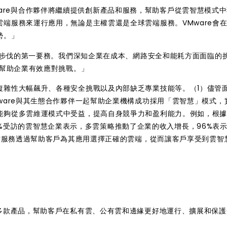
「VMware與合作夥伴將繼續提供創新產品和服務，幫助客戶從雲智慧模式
端服務來運行應用，無論是主權雲還是全球雲端服務。VMware會
勢。」
創新步伐的第一要務。我們深知企業在成本、網路安全和能耗方面面臨的
，幫助企業有效應對挑戰。」
複雜性大幅飆升、各種安全挑戰以及內部缺乏專業技能等。（1）儘管
ware與其生態合作夥伴一起幫助企業機構成功採用「雲智慧」模式，
能夠從多雲維運模式中受益，提高自身競爭力和盈利能力。例如，根據
示，97%受訪的雲智慧企業表示，多雲策略推動了企業的收入增長，96%表
雲服務
透過幫助客戶為其應用選擇正確的雲端，從而讓客戶享受到雲智
ware發佈了多款產品，幫助客戶在私有雲、公有雲和邊緣更好地運行、擴展和保