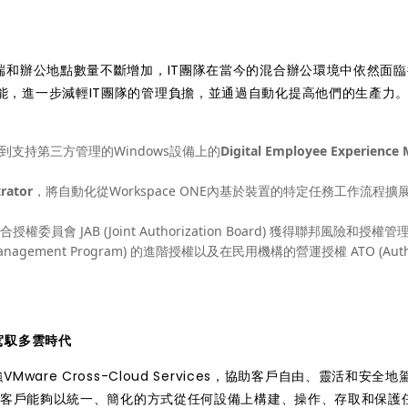
端和辦公地點數量不斷增加，IT團隊在當今的混合辦公環境中依然面臨
能，進一步減輕IT團隊的管理負擔，並通過自動化提高他們的生產力
到支持第三方管理的Windows設備上的
Digital Employee Experience
rator
，將自動化從Workspace ONE內基於裝置的特定任務工作流程擴
授權委員會 JAB (Joint Authorization Board) 獲得聯邦風險和授權管
tion Management Program) 的進階授權以及在民用機構的營運授權 ATO (Autho
客戶駕馭多雲時代
增強VMware Cross-Cloud Services，協助客戶自由、靈活和安全
ices組合讓客戶能夠以統一、簡化的方式從任何設備上構建、操作、存取和保