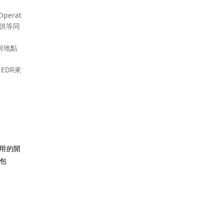
Operat
提供等同
何地點
 EDR來
用的開
包