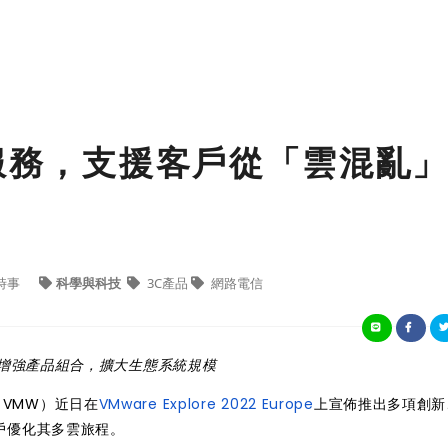
雲服務，支援客戶從「雲混亂
時事
科學與科技
3C產品
網路電信
推出全新與增強產品組合，擴大生態系統規模
E：VMW）近日在
VMware Explore 2022 Europe
上宣佈推出多項創新
戶優化其多雲旅程。