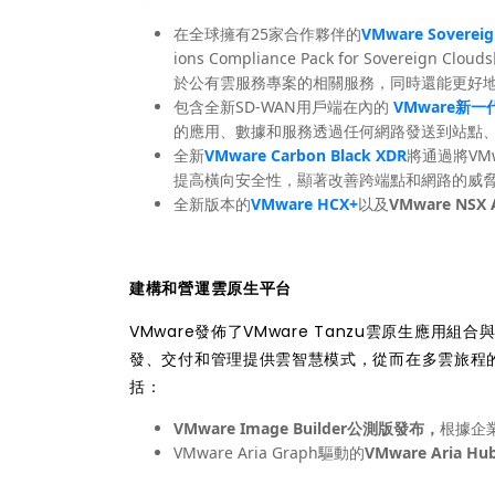
在全球擁有25家合作夥伴的
VMware Sovereig
ions Compliance Pack for Sov
於公有雲服務專案的相關服務，同時還能更好
包含全新SD-WAN用戶端在內的
VMware新一
的應用、數據和服務透過任何網路發送到站點
全新
VMware Carbon Black XDR
將通過將VMwa
提高橫向安全性，顯著改善跨端點和網路的威
全新版本的
VMware HCX+
以及
VMware NSX 
建構和營運雲原生平台
VMware發佈了
VMware Tanzu雲原生應用組合與
發、交付和管理提供雲智慧模式，從而在多雲旅程的每
括：
VMware Image Builder公測版發布，
根據企
VMware Aria Graph驅動的
VMware Aria 