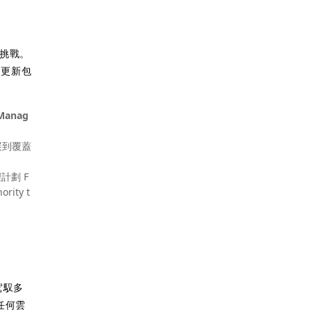
挑戰。
。更新包
 Manag
展到覆蓋
理計劃 F
rity t
地駕馭多
護任何雲