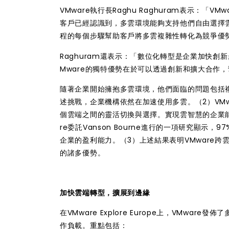
VMware執行長Raghu Raghuram表示：
客戶已經認識到，多雲環境能夠支持他們自由選擇雲
程的每個步驟幫助客戶將多雲複雜性轉化為競爭優
Raghuram還表示：「數位化轉型是企業加快
Mware的獨特優勢在於可以透過創新和擴大合作
隨著企業開始擁抱多雲環境，他們面臨的問題包括
述挑戰，企業機構依然在加速使用多雲。（2）VM
個雲端之間的靈活切換與選擇。實現雲智慧的企業
re委託Vanson Bourne進行的一項研究顯
企業的盈利能力。（3）上述結果表明VMware
跨
的諸多優勢。
加快雲端轉型，擴展到邊緣
在VMware Explore Europe上，VM
作負載。重點包括：