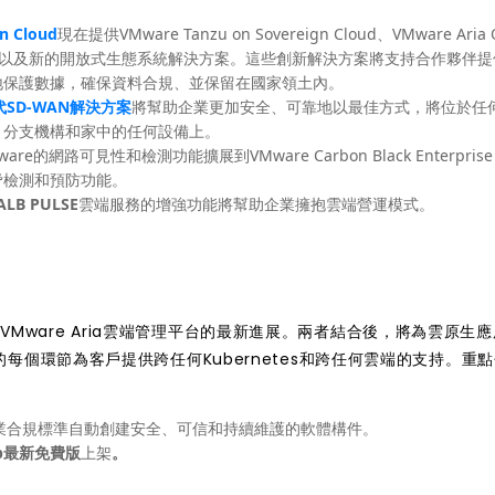
n Cloud
現在提供VMware Tanzu on Sovereign Cloud、VMware Aria 
ereign Clouds以及新的開放式生態系統解決方案。這些創新解決方案將支持合作夥伴
地保護數據，確保資料合規、並保留在國家領土內。
代SD-WAN解決方案
將幫助企業更加安全、可靠地以最佳方式，將位於任
、分支機構和家中的任何設備上。
re的網路可見性和檢測功能擴展到VMware Carbon Black Enterprise
脅檢測和預防功能。
ALB PULSE
雲端服務的增強功能將幫助企業擁抱雲端營運模式。
VMware Aria雲端管理平台
的最新進展。兩者結合後，將為雲原生應
個環節為客戶提供跨任何Kubernetes和跨任何雲端的支持。重點
業合規標準自動創建安全、可信和持續維護的軟體構件。
Hub最新免費版
上架
。