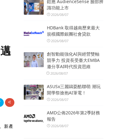
鎧應 AudienceSense 臉部辨
識功能上市
2026/08/07
HDBank 取得越南歷來最大
規模國際銀團社會貸款
2026/08/07
」邁
創智動能強化AI與經營雙軸
競爭力 投資長受臺大EMBA
邀分享AI時代投資思維
2026/08/07
ASUSx三麗鷗耍酷聯萌 潮玩
開學祭搶抱AI筆電！
2026/08/07
AMD公佈2026年第2季財務
報告
、新產
2026/08/07