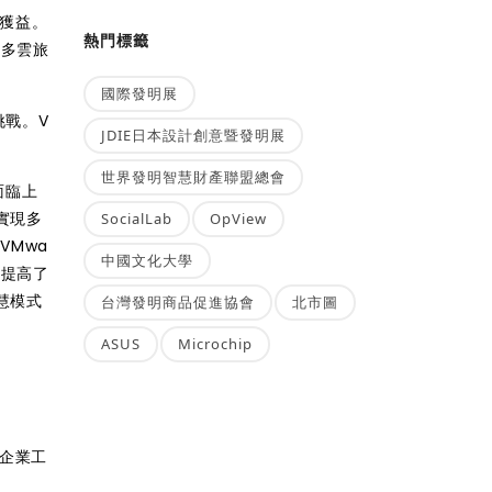
中獲益。
熱門標籤
在多雲旅
國際發明展
挑戰。V
JDIE日本設計創意暨發明展
世界發明智慧財產聯盟總會
面臨上
實現多
SocialLab
OpView
VMwa
中國文化大學
示提高了
慧模式
台灣發明商品促進協會
北市圖
ASUS
Microchip
護企業工