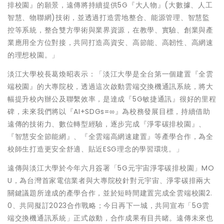
排校園』的願景，遠傳將持續提供5G『大人物』(大數據、人工
智慧、物聯網)技術，並透過打造雲地整合、能源管理、智慧監
控等系統，整合雙方學術與業界資源，在教學、實驗、創業與產
業應用全方位對接，共同打造高資安、高節能、高韌性、高網速
的理想校園。」
淡江大學校長葛煥昭表示：「淡江大學是全台第一個建置『全雲
端校園』的大專院校，透過這次啟動雲端交換機通訊系統，將大
幅提升校內辦公及聯繫效率，是達成『5G敏捷通訊』很好的里程
碑，未來我們將以『AI+SDGs=∞』為校務發展目標，持續借助
遠傳的技術力、數位轉型經驗，逐步完成『淨零碳排校園』、
『智慧安全節能網』、『全雲端高網速建置』等產學合作，為全
校師生打造更安全舒適、貼近ESG理念的學習環境。」
遠傳與淡江大學於今年六月簽署「5G元宇宙淨零碳排校園」MO
U，為台灣首家電信業者與大專院校針對元宇宙、淨零碳排兩大
關鍵議題所達成的產學合作，並於短時間建置完成全雲端校園2.
0、共同擬訂2023合作戰略；今日再下一城，共同宣布「5G雲
端交換機通訊系統」正式啟動，合作成果有目共睹。遠傳未來也