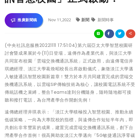
Nov 11,2022
新聞
新聞時事
推廣新聞稿
(中央社訊息服務20221111 17:51:04)第六屆亞太大學智慧校園研
討會暨成果展於今(11)日登場，遠傳作為產業代表，與淡江大學
共同宣布校園「雲端交換機通訊系統」正式啟用，由遠傳電信井
琪總經理、淡江大學葛煥昭校長出席啟動儀式，象徵淡江大學邁
入敏捷通訊智慧校園新篇章！雙方於本月共同建置完成的雲端交
換機通訊系統，以雲端SIP傳輸技術為核心，讓校園電話系統不受
傳統話機之束縛，整合Teams達到分機隨身，隨時隨地都可接
聽和撥打電話，為台灣產學合作開創先例！
遠傳總經理井琪表示：「淡江大學積極投入智慧校園、推動永續
低碳策略，一向為大專院校的指標，與遠傳合作短短半年內，即
共創出非常豐富的成果，建置完成雲端交換機通訊系統，創下台
灣產學合作首例！很高興助攻淡江大學邁向『5G敏捷通訊淨零碳