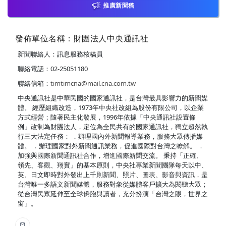
推廣新聞稿
發佈單位名稱：財團法人中央通訊社
新聞聯絡人：訊息服務核稿員
聯絡電話：02-25051180
聯絡信箱：
timtimcna@mail.cna.com.tw
中央通訊社是中華民國的國家通訊社，是台灣最具影響力的新聞媒
體。 經歷組織改造，1973年中央社改組為股份有限公司，以企業
方式經營；隨著民主化發展，1996年依據「中央通訊社設置條
例」改制為財團法人，定位為全民共有的國家通訊社，獨立超然執
行三大法定任務： ．辦理國內外新聞報導業務，服務大眾傳播媒
體。 ．辦理國家對外新聞通訊業務，促進國際對台灣之瞭解。 ．
加強與國際新聞通訊社合作，增進國際新聞交流。 秉持「正確、
領先、客觀、翔實」的基本原則，中央社專業新聞團隊每天以中、
英、日文即時對外發出上千則新聞、照片、圖表、影音與資訊，是
台灣唯一多語文新聞媒體，服務對象從媒體客戶擴大為閱聽大眾；
從台灣民眾延伸至全球僑胞與讀者，充分扮演「台灣之眼，世界之
窗」。