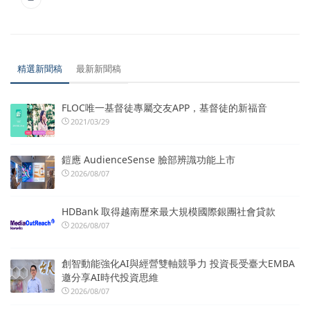
精選新聞稿
最新新聞稿
FLOC唯一基督徒專屬交友APP，基督徒的新福音
2021/03/29
鎧應 AudienceSense 臉部辨識功能上市
2026/08/07
HDBank 取得越南歷來最大規模國際銀團社會貸款
2026/08/07
創智動能強化AI與經營雙軸競爭力 投資長受臺大EMBA
邀分享AI時代投資思維
2026/08/07