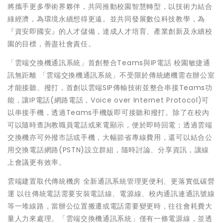
將攜手更多學術界夥伴，共同推動校園智慧轉型，以技術力結合
綠經濟，為環境永續想得更遠。並共同發展數位科技教學，為
『資安即國安』的人才儲備，達成人才培育、產業創新及永續校
園的目標，善盡社會責任。
「雲端交換機通訊系統」首創整合Teams與IP電話 校園敏捷通
訊無距離 「雲端交換機通訊系統」不受限於傳統總機需在辦公室
才能接聽、撥打，首創以雲端SIP傳輸技術並整合串接Teams功
能，讓IP電話(網路電話，Voice over Internet Protocol)可
以串接手機，透過Teams手機版即可接聽和撥打。除了在校內
可以隨時查詢教職員電話或來電顯示，便於即時回電；透過雲端
交換機亦可外撥市話或手機，大幅節省專線費用，還可以結合公
用交換電話網路(PSTN)設立群組，隨時討論、分享資訊，讓線
上會議更有效率。
雲端建置取代傳統機房 全新通訊系統管理更便利、更落實低碳營
運 以往傳統電話需要安裝電話線、電源線、校內通訊連通訊號線
等一堆線路，當辦公位置搬遷或電話需要變更時，往往會耗費大
量人力來處理。「雲端交換機通訊系統」僅有一條電源線，並透