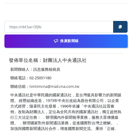
推廣新聞稿
發佈單位名稱：財團法人中央通訊社
新聞聯絡人：訊息服務核稿員
聯絡電話：02-25051180
聯絡信箱：
timtimcna@mail.cna.com.tw
中央通訊社是中華民國的國家通訊社，是台灣最具影響力的新聞媒
體。 經歷組織改造，1973年中央社改組為股份有限公司，以企業
方式經營；隨著民主化發展，1996年依據「中央通訊社設置條
例」改制為財團法人，定位為全民共有的國家通訊社，獨立超然執
行三大法定任務： ．辦理國內外新聞報導業務，服務大眾傳播媒
體。 ．辦理國家對外新聞通訊業務，促進國際對台灣之瞭解。 ．
加強與國際新聞通訊社合作，增進國際新聞交流。 秉持「正確、