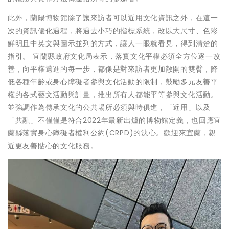
此外，蘭陽博物館除了讓來訪者可以近用文化資訊之外，在這一
次的資訊優化過程，將過去小巧的指標系統，改以大尺寸、色彩
鮮明且中英文與圖示並列的方式，讓人一眼就看見，得到清楚的
指引。 宜蘭縣政府文化局表示，落實文化平權必須全方位逐一改
善，向平權邁進的每一步，都像是對來訪者更加敞開的雙臂，降
低各種年齡或身心障礙者參與文化活動的限制，鼓勵多元友善平
權的各式藝文活動與計畫，推出所有人都能平等參與文化活動。
並強調作為傳承文化的公共場所必須與時俱進，「近用」以及
「共融」不僅僅是符合2022年最新出爐的博物館定義，也回應宜
蘭縣落實身心障礙者權利公約(CRPD)的決心。歡迎來宜蘭，親
近更友善貼心的文化服務。