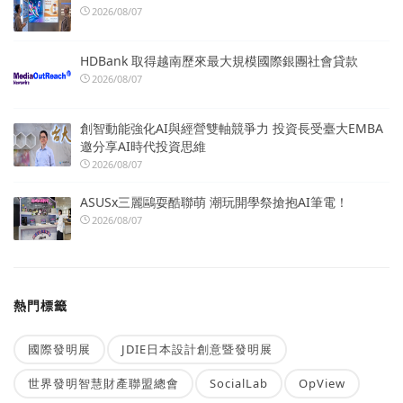
2026/08/07
HDBank 取得越南歷來最大規模國際銀團社會貸款
2026/08/07
創智動能強化AI與經營雙軸競爭力 投資長受臺大EMBA
邀分享AI時代投資思維
2026/08/07
ASUSx三麗鷗耍酷聯萌 潮玩開學祭搶抱AI筆電！
2026/08/07
熱門標籤
國際發明展
JDIE日本設計創意暨發明展
世界發明智慧財產聯盟總會
SocialLab
OpView