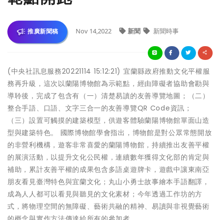
Nov 14,2022
新聞
新聞時事
推廣新聞稿
(中央社訊息服務20221114 15:12:21) 宜蘭縣政府推動文化平權服
務再升級，這次以蘭陽博物館為示範點，經由障礙者協助會勘與
導聆後，完成了包含有（一）清楚易讀的友善導覽地圖；（二）
整合手語、口語、文字三合一的友善導覽QR Code資訊；
（三）設置可觸摸的建築模型，供遊客體驗蘭陽博物館單面山造
型與建築特色。 國際博物館學會指出，博物館是對公眾常態開放
的非營利機構，遊客非常喜愛的蘭陽博物館，持續推出友善平權
的展演活動，以提升文化公民權，連續數年獲得文化部的肯定與
補助，累計友善平權的成果包含多語桌遊牌卡，遊戲中讓東南亞
朋友看見臺灣特色與宜蘭文化；丸山小勇士故事繪本手語翻譯，
成為人人都可以看見與聽見的文化素材；今年透過工作坊的方
式，將物理空間的無障礙、藝術共融的精神、易讀與非視覺藝術
的概念與實作方法傳達給所有的參加者。