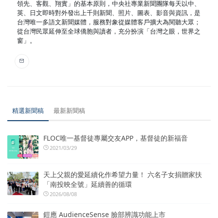
領先、客觀、翔實」的基本原則，中央社專業新聞團隊每天以中、
英、日文即時對外發出上千則新聞、照片、圖表、影音與資訊，是
台灣唯一多語文新聞媒體，服務對象從媒體客戶擴大為閱聽大眾；
從台灣民眾延伸至全球僑胞與讀者，充分扮演「台灣之眼，世界之
窗」。
精選新聞稿
最新新聞稿
FLOC唯一基督徒專屬交友APP，基督徒的新福音
2021/03/29
天上父親的愛延續化作希望力量！ 六名子女捐贈家扶
「南投映全號」延續善的循環
2026/08/08
鎧應 AudienceSense 臉部辨識功能上市