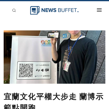
回到首頁
新聞稿分類
登入
刊登
宜蘭文化平權大步走 蘭博示
範點開跑