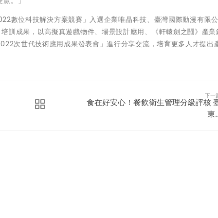
雙贏。」
2022數位科技解決方案競賽」入選企業唯晶科技、臺灣國際動漫有限
月培訓成果，以高擬真遊戲物件、場景設計應用、《軒轅劍之鬪》產業
022次世代技術應用成果發表會」進行分享交流，培育更多人才提出
下一
食在好安心！餐飲衛生管理分級評核 
東..