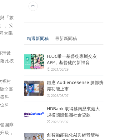
」與「數
n）、安
如同太陽
精選新聞稿
最新新聞稿
臺灣數
FLOC唯一基督徒專屬交友
，藉此挖
APP，基督徒的新福音
2021/03/29
六福村
鎧應 AudienceSense 臉部辨
識功能上市
廣徵全臺
2026/08/07
海盛科
數位科
HDBank 取得越南歷來最大
規模國際銀團社會貸款
2026/08/07
激發團隊
型升級，
創智動能強化AI與經營雙軸