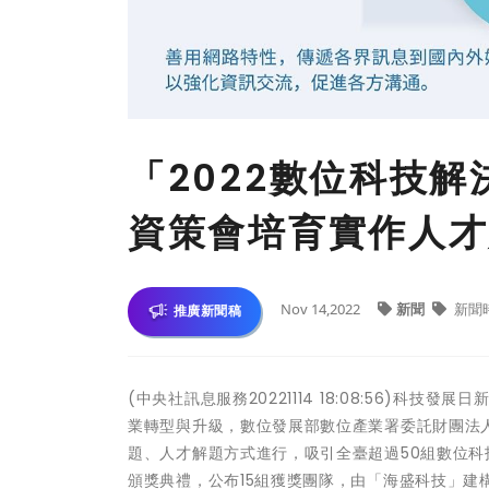
「2022數位科技
資策會培育實作人才
Nov 14,2022
新聞
新聞
推廣新聞稿
(中央社訊息服務20221114 18:08:56)
業轉型與升級，數位發展部數位產業署委託財團法人
題、人才解題方式進行，吸引全臺超過50組數位科
頒獎典禮，公布15組獲獎團隊，由「海盛科技」建