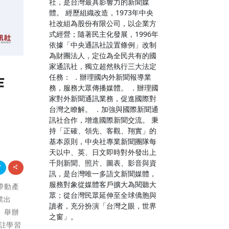
社，是台灣最具影響力的新聞媒
體。 經歷組織改造，1973年中央
社改組為股份有限公司，以企業方
式經營；隨著民主化發展，1996年
依據「中央通訊社設置條例」改制
為財團法人，定位為全民共有的國
家通訊社，獨立超然執行三大法定
作
任務： ．辦理國內外新聞報導業
務，服務大眾傳播媒體。 ．辦理國
家對外新聞通訊業務，促進國際對
台灣之瞭解。 ．加強與國際新聞通
訊社合作，增進國際新聞交流。 秉
持「正確、領先、客觀、翔實」的
基本原則，中央社專業新聞團隊每
天以中、英、日文即時對外發出上
千則新聞、照片、圖表、影音與資
訊，是台灣唯一多語文新聞媒體，
服務對象從媒體客戶擴大為閱聽大
帶動產
眾；從台灣民眾延伸至全球僑胞與
業出
讀者，充分扮演「台灣之眼，世界
」舉辦
之窗」。
註學習