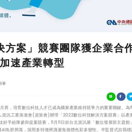
解決方案」競賽團隊獲企業合
加速產業轉型
時事
科技發展日新月異，培育數位科技人才已成為國家產業維持競爭力的重要關鍵。為
資訊工業策進會(資策會)辦理「2022數位科技解決方案競賽」以產
技好手組隊參與提案競賽，11月11日於台北資訊展「數位發展部主題館
構AI魚群辨識，採用多特徵辨識避免個體色彩多變性、半監督式自我標