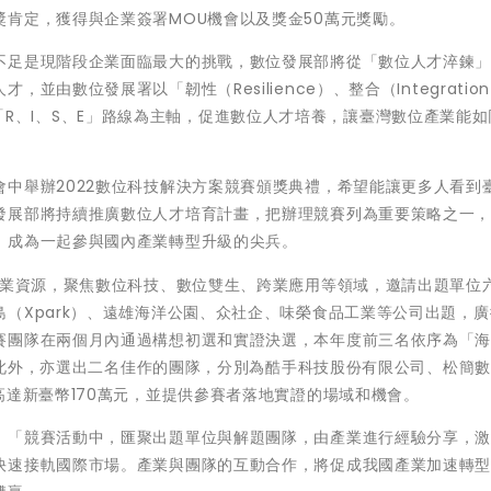
肯定，獲得與企業簽署MOU機會以及獎金50萬元獎勵。
不足是現階段企業面臨最大的挑戰，數位發展部將從「數位人才淬鍊
由數位發展署以「韌性（Resilience）、整合（Integratio
）」的「R、I、S、E」路線為主軸，促進數位人才培養，讓臺灣數位產業能
中舉辦2022數位科技解決方案競賽頒獎典禮，希望能讓更多人看到
發展部將持續推廣數位人才培育計畫，把辦理競賽列為重要策略之一
，成為一起參與國內產業轉型升級的尖兵。
企業資源，聚焦數位科技、數位雙生、跨業應用等領域，邀請出題單位
（Xpark）、遠雄海洋公園、众社企、味榮食品工業等公司出題，
賽團隊在兩個月內通過構想初選和實證決選，本年度前三名依序為「
」，此外，亦選出二名佳作的團隊，分別為酷手科技股份有限公司、松簡
高達新臺幣170萬元，並提供參賽者落地實證的場域和機會。
：「競賽活動中，匯聚出題單位與解題團隊，由產業進行經驗分享，
快速接軌國際市場。產業與團隊的互動合作，將促成我國產業加速轉