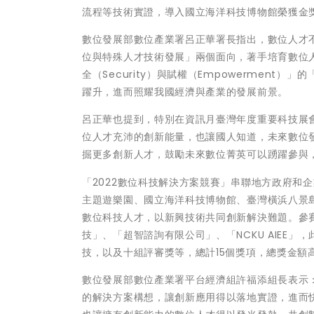
流程等技術實證，導入國立海洋科技博物館榮獲金獎
數位發展部數位產業署呂正華署長指出，數位人才
位與特殊人才技術發展」兩個面向，著手培育數位人才，並
全（Security）與賦權（Empowerment
躍升，進而照耀我國經濟與產業的發展前景。
呂正華也提到，特別在資訊月臺灣年度重要科技展會
位人才充沛的創新能量，也讓國人知道，未來數位
掘更多創新人才，鼓勵未來數位菁英可以踴躍參與
「2022數位科技解決方案競賽」串聯地方政府和
主題遊樂園、國立海洋科技博物館、臺灣橫浜八景島
數位科技人才，以新興技術共同創新解決難題。參
技」、「超智諮詢有限公司」、「NCKU AIEE
技，以及十組評審獎等，總計15個獎項，總獎金額
數位發展部數位產業署平台經濟組許福添組長表示
的解決方案構想，讓創新應用得以落地實證，進而