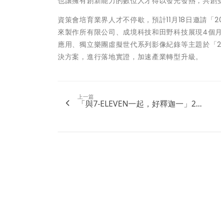
也讓擁有創新能力的數位人才得以發光發熱，共創
資策會培育業界人才不停歇，預計11月18日邀請「
來製作所有限公司、成境科技和田野科技展現4個
應用、獨立樂團虛擬世代系列影像紀錄等主題於「2
決方案，進行落地實證，加速產業轉型升級。
上一篇
「與7-ELEVEN一起，好釋迦一」2...