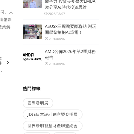
競爭力 投資長受臺大EMBA
邀分享AI時代投資思維
公司、未
2026/08/07
鏈創新
ASUSx三麗鷗耍酷聯萌 潮玩
產業解
開學祭搶抱AI筆電！
2026/08/07
AMD公佈2026年第2季財務
報告
篇
臺
2026/08/07
.
熱門標籤
國際發明展
JDIE日本設計創意暨發明展
世界發明智慧財產聯盟總會