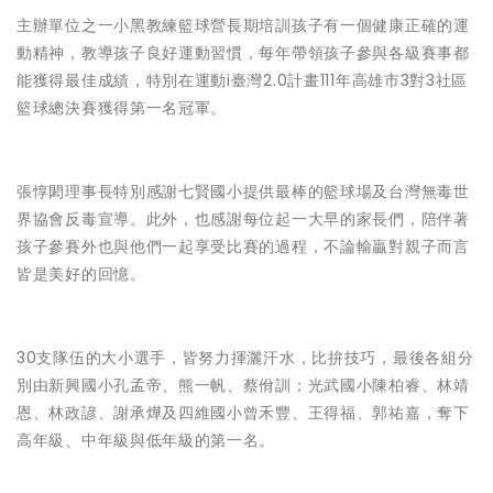
主辦單位之一小黑教練籃球營長期培訓孩子有一個健康正確的運
動精神，教導孩子良好運動習慣，每年帶領孩子參與各級賽事都
能獲得最佳成績，特別在運動i臺灣2.0計畫111年高雄市3對3社區
籃球總決賽獲得第一名冠軍。
張惇閎理事長特別感謝七賢國小提供最棒的籃球場及台灣無毒世
界協會反毒宣導。此外，也感謝每位起一大早的家長們，陪伴著
孩子參賽外也與他們一起享受比賽的過程，不論輸贏對親子而言
皆是美好的回憶。
30支隊伍的大小選手，皆努力揮灑汗水，比拚技巧，最後各組分
別由新興國小孔孟帝、熊一帆、蔡佾訓；光武國小陳柏睿、林靖
恩、林政諺、謝承燁及四維國小曾禾豐、王得福、郭祐嘉，奪下
高年級、中年級與低年級的第一名。