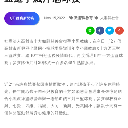
Nov 15,2022
政府與教育
人群與社會
推廣新聞稿
社團法人高雄市十方如願慈善會攜手小黑教練，在今日（12）假
高雄市新興區七賢國小籃球場舉辦111年度小黑教練X十方盃三對
三籃球賽。繼110年飛翔盃後疫情時代，再度辦理111年十方盃籃球
賽；參賽隊伍共計30隊約一百多名學生熱情參與。
近2年來許多競賽都因疫情而取消，這也讓孩子少了許多休憩時
光。長年關心孩子未來與教育的十方如願慈善會理事長張惇閎結
合小黑教練籃球營舉辦一場熱血的三對三籃球賽，參賽學校有正
興、七賢、四維、福誠、大同、新興、光武國小，讓親子間有一
個休閒運動舒展身心健康的好活動。