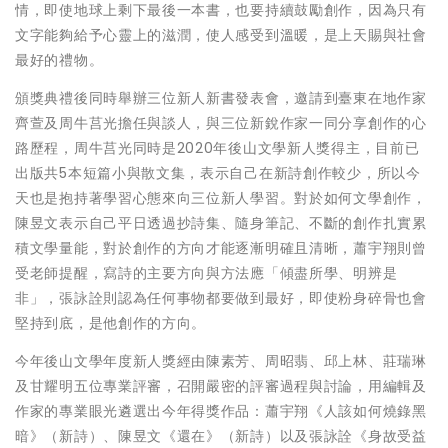
情，即使地球上剩下最後一本書，也要持續鼓勵創作，因為只有
文字能夠給予心靈上的滋潤，使人感受到溫暖，是上天賜與社會
最好的禮物。
頒獎典禮後同時舉辦三位新人新書發表會，邀請到臺東在地作家
齊萱及周牛莒光擔任與談人，與三位新銳作家一同分享創作的心
路歷程，周牛莒光同時是2020年後山文學新人獎得主，目前已
出版共5本短篇小與散文集，表示自己在新詩創作較少，所以今
天也是抱持著學習心態來向三位新人學習。對於如何文學創作，
陳昱文表示自己平日透過抄詩集、隨身筆記、不斷的創作扎實累
積文學量能，對於創作的方向才能逐漸明確且清晰，蕭宇翔則曾
受老師提醒，寫詩的主要方向與方法應「傾盡所學、明辨是
非」，張詠詮則認為任何事物都要做到最好，即使粉身碎骨也會
堅持到底，是他創作的方向。
今年後山文學年度新人獎經由陳素芳、周昭翡、邱上林、莊瑞琳
及甘耀明五位專業評審，召開嚴密的評審過程與討論，用編輯及
作家的專業眼光遴選出今年得獎作品：蕭宇翔《人該如何燒錄黑
暗》（新詩）、陳昱文《還在》（新詩）以及張詠詮《身故受益