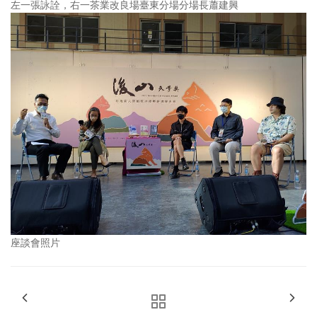
左一張詠詮，右一茶業改良場臺東分場分場長蕭建興
座談會照片