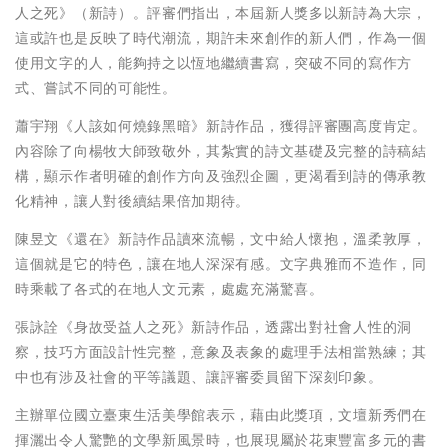
人之死》（新詩）。評審們指出，本屆新人獎多以新詩為大宗，
這或許也是反映了時代潮流，期許未來創作的新人們，作為一個
使用文字的人，能夠持之以恆地繼續書寫，突破不同的寫作方
式、嘗試不同的可能性。
蕭宇翔《人該如何燒錄黑暗》新詩作品，獲得評審團高度肯定。
內容除了向楊牧大師致敬外，其紮實的詩文基礎及完整的詩稿結
構，顯示作者明確的創作方向及強烈企圖，更渴看到詩的傳承教
化精神，讓人對後續結果倍加期待。
陳昱文《還在》新詩作品讀來流暢，文中給人懷抱，溫柔敦厚，
這個就是它的特色，讓在地人深深有感。文字典雅而不造作，同
時乘載了各式的在地人文元素，處處充滿驚喜。
張詠詮《身故受益人之死》新詩作品，透露出對社會人性的洞
察，技巧方面設計性完整，意象及表象的處理手法相當熟練；其
中也有涉及社會的平等議題、讓評審委員留下深刻印象。
主辦單位國立臺東生活美學館表示，藉由此獎項，文壇新秀們在
揮灑出令人驚艷的文學新風景時，也展現屬於花東豐富多元的書