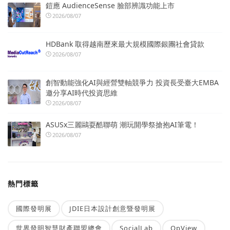
鎧應 AudienceSense 臉部辨識功能上市
2026/08/07
HDBank 取得越南歷來最大規模國際銀團社會貸款
2026/08/07
創智動能強化AI與經營雙軸競爭力 投資長受臺大EMBA
邀分享AI時代投資思維
2026/08/07
ASUSx三麗鷗耍酷聯萌 潮玩開學祭搶抱AI筆電！
2026/08/07
熱門標籤
國際發明展
JDIE日本設計創意暨發明展
世界發明智慧財產聯盟總會
SocialLab
OpView