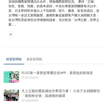
加強與國際新聞通訊社合作，增進國際新聞交流。 秉持「正確、
領先、客觀、翔實」的基本原則，中央社專業新聞團隊每天以中、
英、日文即時對外發出上千則新聞、照片、圖表、影音與資訊，是
台灣唯一多語文新聞媒體，服務對象從媒體客戶擴大為閱聽大眾；
從台灣民眾延伸至全球僑胞與讀者，充分扮演「台灣之眼，世界之
窗」。
精選新聞稿
最新新聞稿
FLOC唯一基督徒專屬交友APP，基督徒的新福音
2021/03/29
天上父親的愛延續化作希望力量！ 六名子女捐贈家扶
「南投映全號」延續善的循環
2026/08/08