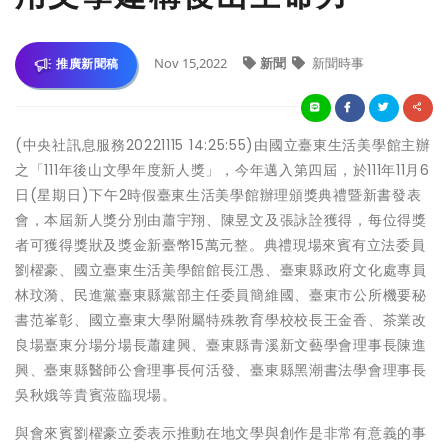
Nov 15,2022
新聞
新聞時事
推廣新聞稿
(中央社訊息服務20221115 14:25:55)由國立臺東生活美學館主辦
之「111年後山文學年度新人獎」，今年邁入第四屆，於111年11月6
日(星期日)下午2時假臺東生活美學館辦理頒獎典禮暨新書發表
會，本屆新人獎分別由蕭宇翔、陳昱文及張詠詮獲得，每位得獎
者可獲得獎狀及獎金新臺幣15萬元整。典禮現場來賓有立法委員
劉櫂豪、國立臺東生活美學館館長江愚、臺東縣政府文化處專員
林玟漪、民進黨臺東縣黨部主任委員簡維國、臺東市公所機要秘
書范峯彰、國立臺東大學附屬特殊教育學校校長王金香、茶業改
良場臺東分場分場長蕭建興、臺東縣青溪新文藝學會理事長陳進
興、臺東縣醫師公會理事長何活發、臺東縣黑潮書法學會理事長
吳秋娥等貴賓蒞臨現場。
與會來賓劉櫂豪立委表示推動在地文學與創作是非常有意義的事