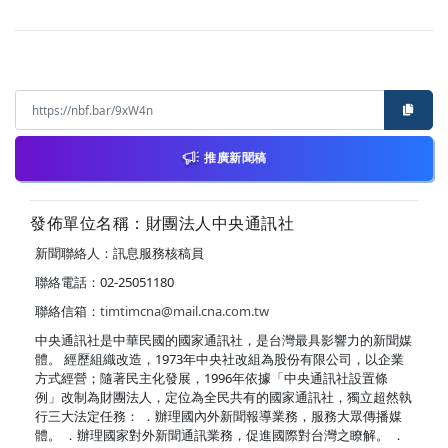
推廣新聞稿
發佈單位名稱：財團法人中央通訊社
新聞聯絡人：訊息服務核稿員
聯絡電話：02-25051180
聯絡信箱：
timtimcna@mail.cna.com.tw
中央通訊社是中華民國的國家通訊社，是台灣最具影響力的新聞媒
體。 經歷組織改造，1973年中央社改組為股份有限公司，以企業
方式經營；隨著民主化發展，1996年依據「中央通訊社設置條
例」改制為財團法人，定位為全民共有的國家通訊社，獨立超然執
行三大法定任務： ．辦理國內外新聞報導業務，服務大眾傳播媒
體。 ．辦理國家對外新聞通訊業務，促進國際對台灣之瞭解。 ．