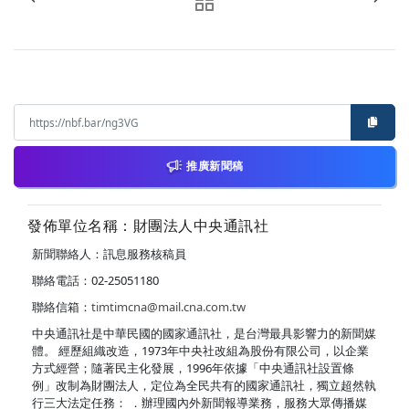
推廣新聞稿
發佈單位名稱：財團法人中央通訊社
新聞聯絡人：訊息服務核稿員
聯絡電話：02-25051180
聯絡信箱：
timtimcna@mail.cna.com.tw
中央通訊社是中華民國的國家通訊社，是台灣最具影響力的新聞媒
體。 經歷組織改造，1973年中央社改組為股份有限公司，以企業
方式經營；隨著民主化發展，1996年依據「中央通訊社設置條
例」改制為財團法人，定位為全民共有的國家通訊社，獨立超然執
行三大法定任務： ．辦理國內外新聞報導業務，服務大眾傳播媒