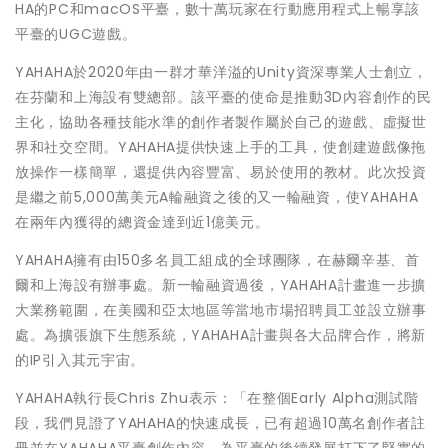
HA的PC和macOS平臺，數十萬玩家在行動應用程式上暢享該
平臺的UGC遊戲。
YAHAHA於2020年由一群才華洋溢的Unity資深專業人士創立，
在芬蘭和上海設有雙總部。該平臺的使命是推動3D內容創作的民
主化，協助各種技能水準的創作者製作屬於自己的遊戲、虛擬世
界和社交空間。YAHAHA提供快速上手的工具，使創建遊戲像拖
放操作一樣簡單，還提供內容豐富、易於使用的教材。此次投資
是繼之前5,000萬美元A輪融資之後的又一輪融資，使YAHAHA
在兩年內獲得的總資金達到近1億美元。
YAHAHA擁有由150多名員工組成的全球團隊，在赫爾辛基、首
爾和上海設有辦事處。新一輪融資過後，YAHAHA計畫進一步擴
大業務範圍，在美國和亞太地區等當地市場招聘員工並設立辦事
處。為擴張旗下生態系統，YAHAHA計畫與各大品牌合作，將新
的IP引入其元宇宙。
YAHAHA執行長Chris Zhu表示：「在整個Early Alpha測試階
段，我們見證了YAHAHA的快速成長，已有超過10萬名創作者註