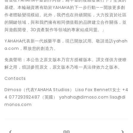
冊並在YAHAHA平臺創作內容，為平臺的後續發展打下了堅實的
基礎。本輪融資將有助於YAHAHA的下一步行動——開放更多創
作者體驗變現模組。此外，我們也在持續開拓，大力投資於社區
的關鍵領域，與和我們擁有相同價值觀的品牌建立合作關係，並
與遊戲開發、3D資產製作等領域的專家結成同盟。」
YAHAHA代表新一代娛樂平臺，現已開放試用。敬請造訪yahah
a.com，釋放您的創造力。
免責聲明：本公告之原文版本乃官方授權版本。譯文僅供方便瞭
解之用，煩請參照原文，原文版本乃唯一具法律效力之版本。
Contacts
Dimoso（代表YAHAHA Studios） Lisa Fox Bennett女士 +4
4 07729392487（英國） yahaha@dimoso.com lisa@di
monos.com