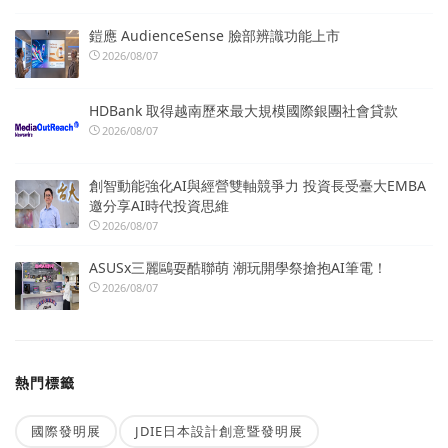
鎧應 AudienceSense 臉部辨識功能上市
2026/08/07
HDBank 取得越南歷來最大規模國際銀團社會貸款
2026/08/07
創智動能強化AI與經營雙軸競爭力 投資長受臺大EMBA
邀分享AI時代投資思維
2026/08/07
ASUSx三麗鷗耍酷聯萌 潮玩開學祭搶抱AI筆電！
2026/08/07
熱門標籤
國際發明展
JDIE日本設計創意暨發明展