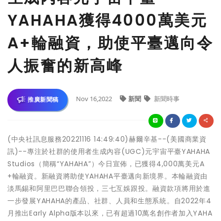
YAHAHA獲得4000萬美元
A+輪融資，助使平臺邁向令
人振奮的新高峰
Nov 16,2022
新聞
新聞時事
推廣新聞稿
(中央社訊息服務20221116 14:49:40)赫爾辛基--(美國商業資
訊)--專注於社群的使用者生成內容(UGC)元宇宙平臺YAHAHA
Studios（簡稱“YAHAHA”）今日宣佈，已獲得4,000萬美元A
+輪融資。新融資將助使YAHAHA平臺邁向新境界。本輪融資由
淡馬錫和阿里巴巴聯合領投，三七互娛跟投。融資款項將用於進
一步發展YAHAHA的產品、社群、人員和生態系統。自2022年4
月推出Early Alpha版本以來，已有超過10萬名創作者加入YAHA