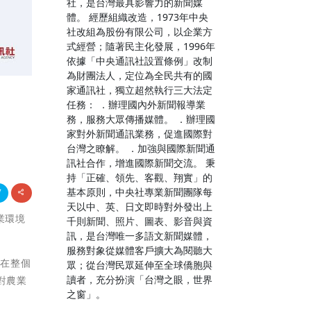
社，是台灣最具影響力的新聞媒
體。 經歷組織改造，1973年中央
社改組為股份有限公司，以企業方
式經營；隨著民主化發展，1996年
依據「中央通訊社設置條例」改制
為財團法人，定位為全民共有的國
家通訊社，獨立超然執行三大法定
任務： ．辦理國內外新聞報導業
務，服務大眾傳播媒體。 ．辦理國
家對外新聞通訊業務，促進國際對
台灣之瞭解。 ．加強與國際新聞通
訊社合作，增進國際新聞交流。 秉
持「正確、領先、客觀、翔實」的
基本原則，中央社專業新聞團隊每
天以中、英、日文即時對外發出上
商業環境
千則新聞、照片、圖表、影音與資
訊，是台灣唯一多語文新聞媒體，
服務對象從媒體客戶擴大為閱聽大
將在整個
眾；從台灣民眾延伸至全球僑胞與
讀者，充分扮演「台灣之眼，世界
對農業
之窗」。