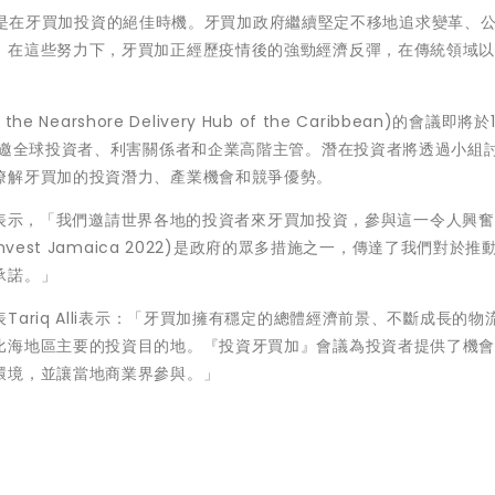
「現在正是在牙買加投資的絕佳時機。牙買加政府繼續堅定不移地追求變革、
。在這些努力下，牙買加正經歷疫情後的強勁經濟反彈，在傳統領域
earshore Delivery Hub of the Caribbean)的會議即將於1
特邀全球投資者、利害關係者和企業高階主管。潛在投資者將透過小組
瞭解牙買加的投資潛力、產業機會和競爭優勢。
l閣下表示，「我們邀請世界各地的投資者來牙買加投資，參與這一令人興
vest Jamaica 2022)是政府的眾多措施之一，傳達了我們對於推
承諾。」
ariq Alli表示：「牙買加擁有穩定的總體經濟前景、不斷成長的物
比海地區主要的投資目的地。『投資牙買加』會議為投資者提供了機
環境，並讓當地商業界參與。」