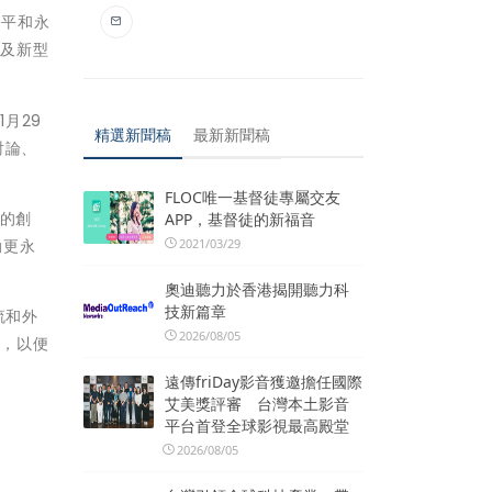
公平和永
以及新型
1月29
精選新聞稿
最新新聞稿
討論、
FLOC唯一基督徒專屬交友
奮的創
APP，基督徒的新福音
動更永
2021/03/29
奧迪聽力於香港揭開聽力科
技新篇章
流和外
2026/08/05
會，以便
遠傳friDay影音獲邀擔任國際
艾美獎評審 台灣本土影音
平台首登全球影視最高殿堂
2026/08/05