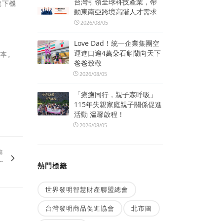
台灣引領全球科技產業，帶
旗下機
動東南亞跨境高階人才需求
2026/08/05
Love Dad！統一企業集團空
運進口逾4萬朵石斛蘭向天下
版本。
爸爸致敬
2026/08/05
「療癒同行，親子森呼吸」
115年失親家庭親子關係促進
活動 溫馨啟程！
2026/08/05
篇
.
熱門標籤
世界發明智慧財產聯盟總會
台灣發明商品促進協會
北市圖