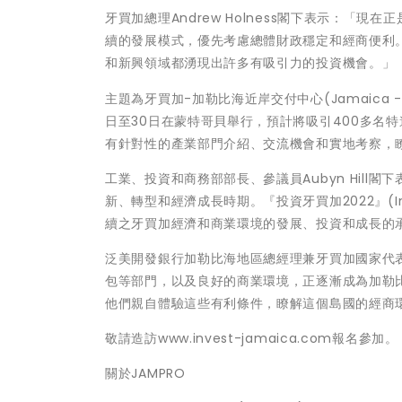
牙買加總理Andrew Holness閣下表示：
續的發展模式，優先考慮總體財政穩定和經商便利
和新興領域都湧現出許多有吸引力的投資機會。」
主題為牙買加-加勒比海近岸交付中心(Jamaica - the N
日至30日在蒙特哥貝舉行，預計將吸引400多名
有針對性的產業部門介紹、交流機會和實地考察，
工業、投資和商務部部長、參議員Aubyn Hil
新、轉型和經濟成長時期。『投資牙買加2022』(In
續之牙買加經濟和商業環境的發展、投資和成長的
泛美開發銀行加勒比海地區總經理兼牙買加國家代表T
包等部門，以及良好的商業環境，正逐漸成為加勒
他們親自體驗這些有利條件，瞭解這個島國的經商
敬請造訪www.invest-jamaica.com報名參加。
關於JAMPRO