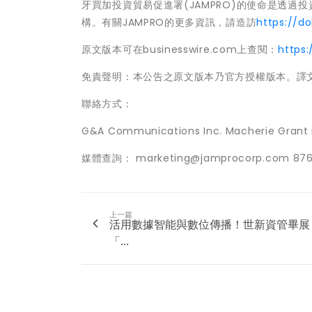
牙買加投資貿易促進署(JAMPRO)的使命是透過
構。有關JAMPRO的更多資訊，請造訪
https://d
原文版本可在businesswire.com上查閱：
https
免責聲明：本公告之原文版本乃官方授權版本。譯
聯絡方式：
G&A Communications Inc. Macherie Gran
媒體查詢： marketing@jamprocorp.com 876
上一篇
活用數據智能與數位傳播！世新資管畢展
「...