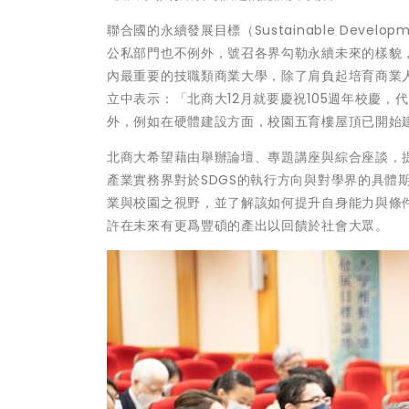
聯合國的永續發展目標（Sustainable Devel
公私部門也不例外，號召各界勾勒永續未來的樣貌
內最重要的技職類商業大學，除了肩負起培育商業人
立中表示：「北商大12月就要慶祝105週年校慶，
外，例如在硬體建設方面，校園五育樓屋頂已開始
北商大希望藉由舉辦論壇、專題講座與綜合座談，
產業實務界對於SDGS的執行方向與對學界的具體
業與校園之視野，並了解該如何提升自身能力與條
許在未來有更爲豐碩的產出以回饋於社會大眾。