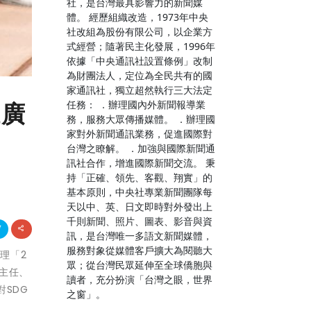
社，是台灣最具影響力的新聞媒
體。 經歷組織改造，1973年中央
社改組為股份有限公司，以企業方
式經營；隨著民主化發展，1996年
依據「中央通訊社設置條例」改制
為財團法人，定位為全民共有的國
家通訊社，獨立超然執行三大法定
任務： ．辦理國內外新聞報導業
推廣
務，服務大眾傳播媒體。 ．辦理國
家對外新聞通訊業務，促進國際對
台灣之瞭解。 ．加強與國際新聞通
訊社合作，增進國際新聞交流。 秉
持「正確、領先、客觀、翔實」的
基本原則，中央社專業新聞團隊每
天以中、英、日文即時對外發出上
千則新聞、照片、圖表、影音與資
訊，是台灣唯一多語文新聞媒體，
服務對象從媒體客戶擴大為閱聽大
辦理「2
眾；從台灣民眾延伸至全球僑胞與
主任、
讀者，充分扮演「台灣之眼，世界
SDG
之窗」。