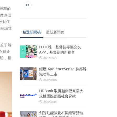
，臺灣的
學做為國
校長任
相關論壇
精選新聞稿
最新新聞稿
，並了解
FLOC唯一基督徒專屬交友
永續企
APP，基督徒的新福音
經驗，期
2021/03/29
鎧應 AudienceSense 臉部辨
識功能上市
2026/08/07
HDBank 取得越南歷來最大
規模國際銀團社會貸款
2026/08/07
創智動能強化AI與經營雙軸