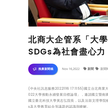
北商大企管系「大學
SDGs為社會盡心力
Nov 16,2022
新聞
新聞
推廣新聞稿
(中央社訊息服務20221116 17:11:55)國
022大學推動永續發展目標論壇」，邀請國立暨
國立臺北科技大學黃志弘院長，以及法鼓文理學院楊
s及大學教育結合等議題的認識與瞭解。