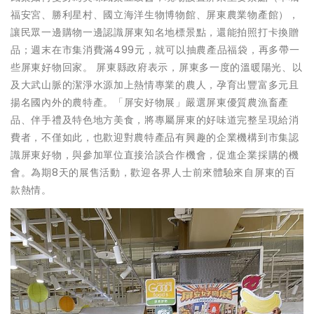
福安宮、勝利星村、國立海洋生物博物館、屏東農業物產館），
讓民眾一邊購物一邊認識屏東知名地標景點，還能拍照打卡換贈
品；週末在市集消費滿499元，就可以抽農產品福袋，再多帶一
些屏東好物回家。 屏東縣政府表示，屏東多一度的溫暖陽光、以
及大武山脈的潔淨水源加上熱情專業的農人，孕育出豐富多元且
揚名國內外的農特產。「屏安好物展」嚴選屏東優質農漁畜產
品、伴手禮及特色地方美食，將專屬屏東的好味道完整呈現給消
費者，不僅如此，也歡迎對農特產品有興趣的企業機構到市集認
識屏東好物，與參加單位直接洽談合作機會，促進企業採購的機
會。為期8天的展售活動，歡迎各界人士前來體驗來自屏東的百
款熱情。