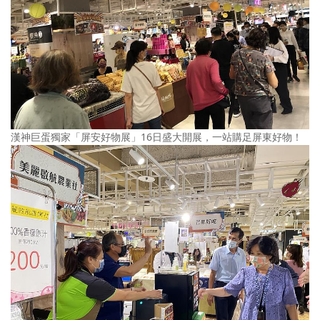
漢神巨蛋獨家「屏安好物展」16日盛大開展，一站購足屏東好物！