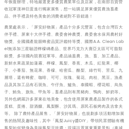
年恢復辦理，特地嚴選更多優質農業單位及店家，在南部百貨營
收冠軍漢神巨蛋進行獨家展售，想一站購足屏東優質農漁畜產
品、伴手禮及特色美食的消費者絕對不容錯過！
農業處表示，「屏安好物展」產品十分多元豐富，包含台灣百大
伴手禮、屏東十大伴手禮、農委會神農獎、農委會水保局農村好
物獎、全國國產龍眼蜂蜜品質評鑑特等獎、國際A.A. Clean Lab
el無添加三星驗證檸檬磚產品、世界巧克力大賽亞太區可可脂類
銀獎、多項國內競賽冠軍等。產品涵蓋農、漁、畜、加工產品。
新鮮水果蔬菜如蓮霧、檸檬、鳳梨、香蕉、木瓜、紅龍果、椰
子、小番茄、無花果、香檬、哈密瓜、酪梨、綠竹筍、苦瓜、九
層塔，還有蜂蜜、咖啡、可可、玫瑰、菊花、肉桂、黑豆。漁產
品及其加工品有石斑魚、午仔魚、鱸魚、泰國蝦、櫻花蝦、烏魚
子、鮪魚、旗魚、甲魚等，畜產品則有黑豬肉、鴨肉、鮮奶等。
另外也網羅許多屏東在地美食，包含使用屏東農產品製作的各式
蛋糕、蛋捲、甜酒釀、鳳梨酥、沙其瑪、原民石板烤肉及吉拿夫
等。 除了農特產品展售，「屏安好物展」也規劃多項活動增加展
售的熱鬧及趣味性，其中「鳳梨Juicy醬DIY」帶領民眾體驗有機
鳳梨如何變身為美味鳳梨豆豉醬；現場設置屏東重要景點（車城