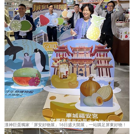
漢神巨蛋獨家「屏安好物展」16日盛大開展，一站購足屏東好物！