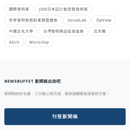
國際發明展
JDIE日本設計創意暨發明展
世界發明智慧財產聯盟總會
SocialLab
OpView
中國文化大學
台灣發明商品促進協會
北市圖
ASUS
Microchip
NEWSBUFFET 新聞稿自助吧
新聞稿的好去處，三分鐘上稿完成，最快接觸最多讀者的方案！
刊登新聞稿