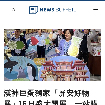
回到首頁
新聞稿分類
登入
刊登
漢神巨蛋獨家「屏安好物
展」16日盛大開展，一站購