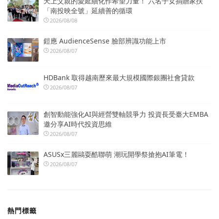
天上父親的愛延續化作希望力量！ 六名子女捐贈家扶
「南投映全號」延續善的循環
2026/08/08
鎧應 AudienceSense 臉部辨識功能上市
2026/08/07
HDBank 取得越南歷來最大規模國際銀團社會貸款
2026/08/07
創智動能強化AI與經營雙軸競爭力 投資長受臺大EMBA
邀分享AI時代投資思維
2026/08/07
ASUSx三麗鷗耍酷聯萌 潮玩開學祭搶抱AI筆電！
2026/08/07
熱門標籤