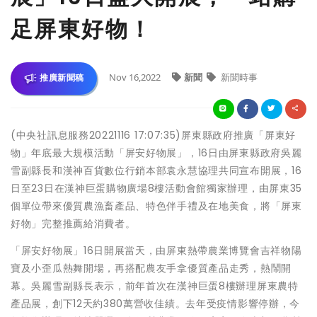
足屏東好物！
Nov 16,2022
新聞
新聞時事
推廣新聞稿
(中央社訊息服務20221116 17:07:35)屏東縣政府推廣「屏東好
物」年底最大規模活動「屏安好物展」，16日由屏東縣政府吳麗
雪副縣長和漢神百貨數位行銷本部袁永慧協理共同宣布開展，16
日至23日在漢神巨蛋購物廣場8樓活動會館獨家辦理，由屏東35
個單位帶來優質農漁畜產品、特色伴手禮及在地美食，將「屏東
好物」完整推薦給消費者。
「屏安好物展」16日開展當天，由屏東熱帶農業博覽會吉祥物陽
寶及小歪瓜熱舞開場，再搭配農友手拿優質產品走秀，熱鬧開
幕。吳麗雪副縣長表示，前年首次在漢神巨蛋8樓辦理屏東農特
產品展，創下12天約380萬營收佳績。去年受疫情影響停辦，今