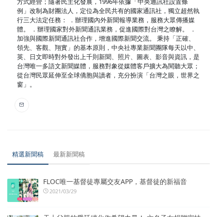
方式經營；隨著民主化發展，1996年依據「中央通訊社設置條
例」改制為財團法人，定位為全民共有的國家通訊社，獨立超然執
行三大法定任務： ．辦理國內外新聞報導業務，服務大眾傳播媒
體。 ．辦理國家對外新聞通訊業務，促進國際對台灣之瞭解。 ．
加強與國際新聞通訊社合作，增進國際新聞交流。 秉持「正確、
領先、客觀、翔實」的基本原則，中央社專業新聞團隊每天以中、
英、日文即時對外發出上千則新聞、照片、圖表、影音與資訊，是
台灣唯一多語文新聞媒體，服務對象從媒體客戶擴大為閱聽大眾；
從台灣民眾延伸至全球僑胞與讀者，充分扮演「台灣之眼，世界之
窗」。
精選新聞稿
最新新聞稿
FLOC唯一基督徒專屬交友APP，基督徒的新福音
2021/03/29