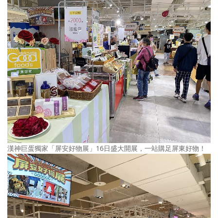
漢神巨蛋獨家「屏安好物展」16日盛大開展，一站購足屏東好物！