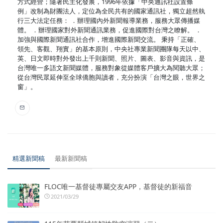
方式經營；隨著民主化發展，1996年依據「中央通訊社設置條
例」改制為財團法人，定位為全民共有的國家通訊社，獨立超然執
行三大法定任務： ．辦理國內外新聞報導業務，服務大眾傳播媒
體。 ．辦理國家對外新聞通訊業務，促進國際對台灣之瞭解。 ．
加強與國際新聞通訊社合作，增進國際新聞交流。 秉持「正確、
領先、客觀、翔實」的基本原則，中央社專業新聞團隊每天以中、
英、日文即時對外發出上千則新聞、照片、圖表、影音與資訊，是
台灣唯一多語文新聞媒體，服務對象從媒體客戶擴大為閱聽大眾；
從台灣民眾延伸至全球僑胞與讀者，充分扮演「台灣之眼，世界之
窗」。
精選新聞稿
最新新聞稿
FLOC唯一基督徒專屬交友APP，基督徒的新福音
2021/03/29