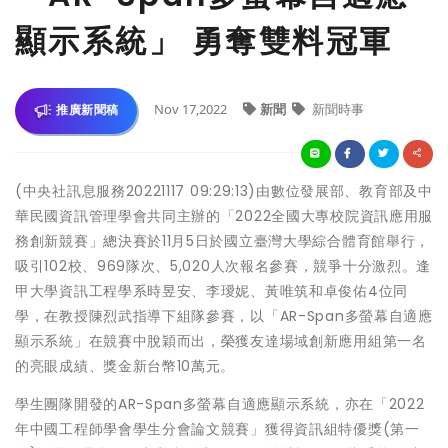
顯示系統」 勇奪雙料冠軍
Nov 17,2022
新聞
新聞時事
推廣新聞稿
(中央社訊息服務20221117 09:29:13)由數位發展部、教育部及中
華民國資訊管理學會共同主辦的「2022全國大專校院資訊應用服
務創新競賽」總決賽於11月5日於國立臺灣大學綜合體育館舉行，
吸引102校、969隊次、5,020人次報名參賽，競爭十分激烈。逢
甲大學資訊工程學系時昱安、李璦妮、黃唯筑和卓俊佑4位同
學，在教授陳烈武指導下組隊參賽，以「AR-Span多螢幕自適應
顯示系統」在競賽中脫穎而出，榮獲友達場域創新應用組第一名
的亮眼成績、獎金新台幣10萬元。
學生團隊開發的AR-Span多螢幕自適應顯示系統，亦在「2022
年中國工程師學會學生分會論文競賽」獲得資訊組特優獎(第一