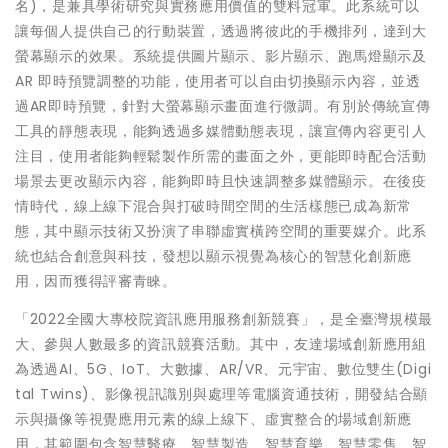
名)，是兼具學術研究與實務應用價值的雙料冠軍。此系統可以
讓每個人提供自己的行動裝置，透過將彼此的手機排列，達到大
螢幕顯示的效果。系統提供圖片顯示、影片顯示、跑馬燈顯示及
AR 即時預覽調整的功能，使用者可以自由切換顯示內容，並透
過AR即時預覽，針對大螢幕顯示畫面進行微調。有別於傳統宣傳
工具的靜態表現，能夠透過多媒體動態表現，讓宣傳內容更引人
注目，使用者能夠輕鬆製作所需的畫面之外，更能即時配合活動
場景去更改顯示內容，能夠即時且快速調整多媒體顯示。在後疫
情時代，線上線下混合與打破時間空間的生活樣態已成為新常
態，其中顯示技術又扮演了串聯虛實橫跨空間的重要媒介。此系
統也結合創意與科技，發想以顯示視覺為核心的智慧化創新應
用，因而獲得評審青睞。
「2022全國大專校院資訊應用服務創新競賽」，是全臺灣規模最
大、參與人數最多的資訊競賽活動。其中，友達場域創新應用組
為透過AI、5G、IoT、大數據、AR/VR、元宇宙、數位雙生(Digi
tal Twins)、影像視訊識別與處理等電腦資通技術，開發結合顯
示與攝像等視覺應用元素的線上線下、虛實整合的場域創新應
用，其範圍包含智慧醫療、智慧製造、智慧育樂、智慧零售、智