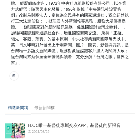
體。 經歷組織改造，1973年中央社改組為股份有限公司，以企業
方式經營；隨著民主化發展，1996年依據「中央通訊社設置條
例」改制為財團法人，定位為全民共有的國家通訊社，獨立超然執
行三大法定任務： ．辦理國內外新聞報導業務，服務大眾傳播媒
體。 ．辦理國家對外新聞通訊業務，促進國際對台灣之瞭解。 ．
加強與國際新聞通訊社合作，增進國際新聞交流。 秉持「正確、
領先、客觀、翔實」的基本原則，中央社專業新聞團隊每天以中、
英、日文即時對外發出上千則新聞、照片、圖表、影音與資訊，是
台灣唯一多語文新聞媒體，服務對象從媒體客戶擴大為閱聽大眾；
從台灣民眾延伸至全球僑胞與讀者，充分扮演「台灣之眼，世界之
窗」。
精選新聞稿
最新新聞稿
FLOC唯一基督徒專屬交友APP，基督徒的新福音
2021/03/29