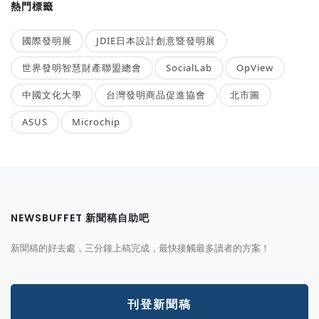
熱門標籤
國際發明展
JDIE日本設計創意暨發明展
世界發明智慧財產聯盟總會
SocialLab
OpView
中國文化大學
台灣發明商品促進協會
北市圖
ASUS
Microchip
NEWSBUFFET 新聞稿自助吧
新聞稿的好去處，三分鐘上稿完成，最快接觸最多讀者的方案！
刊登新聞稿