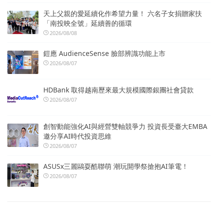
天上父親的愛延續化作希望力量！ 六名子女捐贈家扶
「南投映全號」延續善的循環
2026/08/08
鎧應 AudienceSense 臉部辨識功能上市
2026/08/07
HDBank 取得越南歷來最大規模國際銀團社會貸款
2026/08/07
創智動能強化AI與經營雙軸競爭力 投資長受臺大EMBA
邀分享AI時代投資思維
2026/08/07
ASUSx三麗鷗耍酷聯萌 潮玩開學祭搶抱AI筆電！
2026/08/07