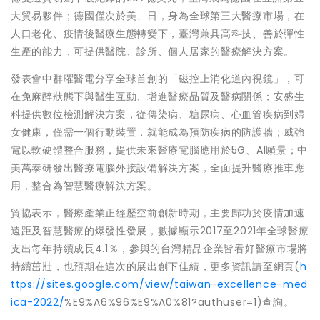
大貿易夥伴；德國僅次於美、日，身為全球第三大醫療市場，在
人口老化、疫情後醫療生態轉變下，臺灣兼具高科技、善於彈性
生產的能力，可提供醫院、診所、個人居家的醫療解決方案。
發表會中群曜醫電分享全球首創的「磁控上消化道內視鏡」，可
在免麻醉狀態下與醫生互動、增進醫療品質及醫病關係；安盛生
科提供數位檢測解決方案，從傳染病、糖尿病、心血管疾病到婦
女健康，僅需一個行動裝置，就能成為預防疾病的防護牆；威強
電以軟硬體整合服務，提供未來醫療電腦應用於5G、AI願景；中
美萬泰研發出醫療電腦外接設備解決方案，全面提升醫療推車應
用，整合為智慧醫療解決方案。
貿協表示，醫療產業正經歷空前創新時期，主要歸功於疫情加速
遠距及智慧醫療的爆發性發展，數據顯示2017至2021年全球醫療
支出每年持續成長4.1％，參與的台灣精品企業皆看好醫療市場將
持續茁壯，也預期在這次的展出創下佳績，更多資訊請至網頁(
h
ttps://sites.google.com/view/taiwan-excellence-med
ica-2022/
%E9%A6%96%E9%A0%81?authuser=1)查詢。