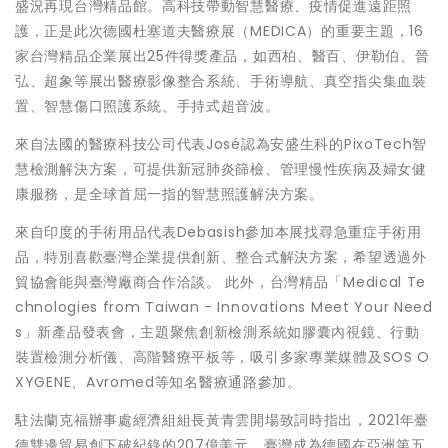
盛況再現台灣精品館。高科技帶動智慧醫療、疫情促進遠距照
護，正是此次德國杜塞道夫醫療展（MEDICA）的重要主題，16
家台灣精品企業展出25件得獎產品，如西柏、醫百、伊勒伯、晉
弘、超象等展出醫療影像整合系統、手術導航、真空指尖集血裝
置、智慧傷口照護系統、手持式超音波。
來自法國的醫療科技公司代表José認為安盛生科的PixoTech智
慧檢測解決方案，可提供新冠肺炎篩檢、管理慢性疾病及婦女健
康服務，是全球首屈一指的智慧照護解決方案。
來自印度的手術用品代表Debasish參加本展找尋急重症手術用
品，特別喜歡臺灣企業提供創新、整合式解決方案，希望透過外
貿協會能與臺灣廠商合作洽談。 此外，台灣精品「Medical Te
chnologies from Taiwan - Innovations Meet Your Need
s」新產品發表會，主題聚焦創新檢測系統如膠囊內視鏡、行動
裝置檢測分析儀、高階醫療平板等，吸引多家專業媒體及SOS O
XYGENE、Avromed等知名醫療通路參加。
駐法蘭克福辦事處經濟組組長黃青雲開場致詞時指出，2021年臺
德雙邊貿易創下破紀錄的207億美元，臺灣成為德國在亞洲第五