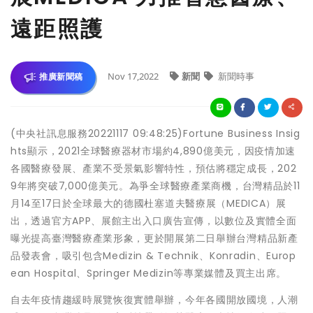
遠距照護
Nov 17,2022
新聞
新聞時事
推廣新聞稿
(中央社訊息服務20221117 09:48:25)Fortune Business Insig
hts顯示，2021全球醫療器材市場約4,890億美元，因疫情加速
各國醫療發展、產業不受景氣影響特性，預估將穩定成長，202
9年將突破7,000億美元。為爭全球醫療產業商機，台灣精品於11
月14至17日於全球最大的德國杜塞道夫醫療展（MEDICA）展
出，透過官方APP、展館主出入口廣告宣傳，以數位及實體全面
曝光提高臺灣醫療產業形象，更於開展第二日舉辦台灣精品新產
品發表會，吸引包含Medizin & Technik、Konradin、Europ
ean Hospital、Springer Medizin等專業媒體及買主出席。
自去年疫情趨緩時展覽恢復實體舉辦，今年各國開放國境，人潮