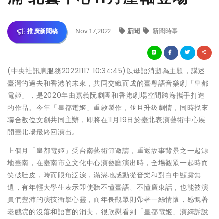
Nov 17,2022
新聞
新聞時事
推廣新聞稿
(中央社訊息服務20221117 10:34:45)以母語消逝為主題，講述
臺灣的過去和香港的未來，共同交織而成的臺粵語音樂劇「皇都
電姬」，是2020年由嘉義阮劇團和香港劇場空間跨海攜手打造
的作品。今年「皇都電姬」重啟製作，並且升級劇情，同時找來
聯合數位文創共同主辦，即將在11月19日於臺北表演藝術中心展
開臺北場最終回演出。
上個月「皇都電姬」受台南藝術節邀請，重返故事背景之一起源
地臺南，在臺南市立文化中心演藝廳演出時，全場觀眾一起時而
笑破肚皮，時而眼角泛淚，滿滿地感動從音樂和對白中顯露無
遺，有年輕大學生表示即使聽不懂臺語、不懂廣東話，也能被演
員們豐沛的演技衝擊心靈，而年長觀眾則帶著一絲情懷，感慨著
老戲院的沒落和語言的消失，很欣慰看到「皇都電姬」演繹訴說