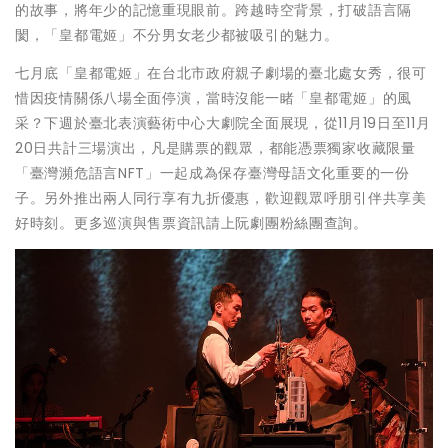
的故事，將年少的記憶重現眼前。跨越時空背景，打破語言隔
閡，「皇都電姬」不分男女老少都被吸引的魅力。
七月底「皇都電姬」在台北市政府親子劇場的臺北處女秀，很可
惜因疫情關係八場全面停演，當時沒能一睹「皇都電姬」的風
采？下週於臺北表演藝術中心大劇院全面展現，從11月19日至11月
20日共計三場演出，凡是購票的觀眾，都能憑票獨家收藏限量
「臺灣瀕危語言NFT」一起成為保存臺灣母語文化重要的一份
子。另外推出兩人同行享有九折優惠，歡迎觀眾呼朋引伴共享美
好時刻。更多巡演與售票資訊請上阮劇團粉絲團查詢。