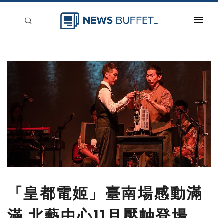
回到首頁
新聞稿分類
登入
刊登
「皇都電姬」臺南場感動滿
滿 北藝中心11月壓軸登場