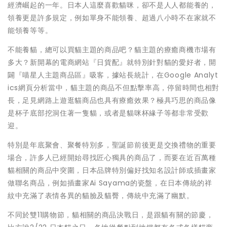
經濟崛起的一年。日本人這麼喜歡貓咪，卻不是人人都能養的，
領養更是許多規定，例如單身不能領養、超過八小時不在家就不
能領養等等。
不能養貓，總可以買貓主題的商品吧？貓主題的療癒商機市場有
多大？新開幕的電商網站『日貨配』就特別針對貓的愛好者，開
闢『喵星人主題商品區』吸客，據站長統計，在Google Analyt
ics網頁分析當中，貓主題的商品不但點擊率高，停留時間也相對
長，足見網路上遊逛貓商品也具有療癒效果？極具巧思的商品像
是杯子底部挖洞住著一隻貓，或者是貓咪杯緣子等都非常受歡
迎。
特別是年底聚會、聚餐特別多，聖誕節前後更是交換禮物的重要
場合，許多人已經開始尋找匠心獨具的商品了，而要在近百萬種
貓相關的商品中突圍，日本品牌特別偏好找知名設計師或插畫家
做聯名商品，例如插畫家Ai Sayama的瓷盤，在日本傳統的祥
紋中充滿了表情各異的貓臉及貓臀，傳統中充滿了幽默。
不同於雙11購物節，貓相關的商品決戰日，是跟貓有關的節慶，