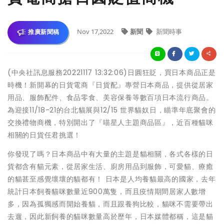
Nov 17,2022
新聞
新聞時事
推廣新聞稿
(中央社訊息服務20221117 13:32:06)日圓狂貶，買日本商品正是
時機！新開幕的日貨電商『日貨配』專營日本商品，提供從居家
用品、服飾配件、食品零食、美容保養等數百項日本流行商品。
為迎接11/18-21的台北貓展與12/15 世界貓奴日，瞄準年底聚會的
交換禮物商機，特別開出了『喵星人主題商品區』，近百種貓咪
相關的日貨任君挑選！
你發現了嗎？日本商品中有大量的主題是貓相關，各式各樣的日
貨都含有貓元素，從居家生活、廚房用品到服飾，可愛貓、療癒
的貓甚至感覺壞壞的貓都有！ 日本是人均養貓最高的國家，去年
統計日本飼養貓咪數量近900萬隻，而且疫情期間居家人數增
多，因為孤獨感而開始養貓，而且跟養狗比較，貓咪不需要帶出
去遛，因此新飼養的貓咪數量高於歷年，日本媒體都稱，這是貓