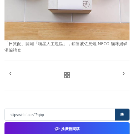
「日貨配」開闢「喵星人主題區」，銷售波佐見燒 NECO 貓咪湯碟
湯碗禮盒
推廣新聞稿