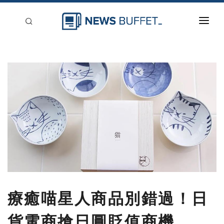
回到首頁
新聞稿分類
登入
刊登
療癒喵星人商品別錯過！日
貨電商搶日圓貶值商機