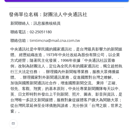
發佈單位名稱：財團法人中央通訊社
新聞聯絡人：訊息服務核稿員
聯絡電話：02-25051180
聯絡信箱：
timtimcna@mail.cna.com.tw
中央通訊社是中華民國的國家通訊社，是台灣最具影響力的新聞媒
體。 經歷組織改造，1973年中央社改組為股份有限公司，以企業
方式經營；隨著民主化發展，1996年依據「中央通訊社設置條
例」改制為財團法人，定位為全民共有的國家通訊社，獨立超然執
行三大法定任務： ．辦理國內外新聞報導業務，服務大眾傳播媒
體。 ．辦理國家對外新聞通訊業務，促進國際對台灣之瞭解。 ．
加強與國際新聞通訊社合作，增進國際新聞交流。 秉持「正確、
領先、客觀、翔實」的基本原則，中央社專業新聞團隊每天以中、
英、日文即時對外發出上千則新聞、照片、圖表、影音與資訊，是
台灣唯一多語文新聞媒體，服務對象從媒體客戶擴大為閱聽大眾；
從台灣民眾延伸至全球僑胞與讀者，充分扮演「台灣之眼，世界之
窗」。