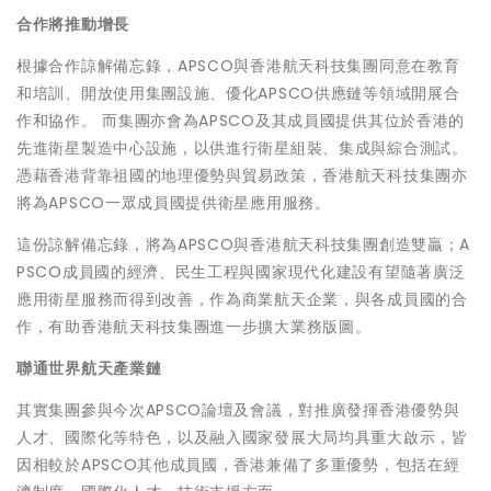
合作將推動增長
根據合作諒解備忘錄，APSCO與香港航天科技集團同意在教育
和培訓、開放使用集團設施、優化APSCO供應鏈等領域開展合
作和協作。 而集團亦會為APSCO及其成員國提供其位於香港的
先進衛星製造中心設施，以供進行衛星組裝、集成與綜合測試。
憑藉香港背靠祖國的地理優勢與貿易政策，香港航天科技集團亦
將為APSCO一眾成員國提供衛星應用服務。
這份諒解備忘錄，將為APSCO與香港航天科技集團創造雙贏；A
PSCO成員國的經濟、民生工程與國家現代化建設有望隨著廣泛
應用衛星服務而得到改善，作為商業航天企業，與各成員國的合
作，有助香港航天科技集團進一步擴大業務版圖。
聯通世界航天產業鏈
其實集團參與今次APSCO論壇及會議，對推廣發揮香港優勢與
人才、國際化等特色，以及融入國家發展大局均具重大啟示，皆
因相較於APSCO其他成員國，香港兼備了多重優勢，包括在經