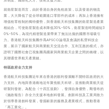
濟制度、國際化人才、技術支援方面。
就衛星製造而言，由於香港自身的免稅政策，以及發達的物流
業，大大降低了從全球範圍進口零部件的成本；再加上香港擁有
增值稅零稅制的獨特優勢，與香港航天科技集團的衛星製造產業
相結合，可使衛星製造成本降低30%-50%，衛星製造時間縮短3
0%-50%，為現代精密製造業帶來了無法比擬的國際市場吸引
力。香港航天科技集團作爲APSCO論壇及會議的私營科技企
業，展示了國家航天與商業航天交流合作、互利互惠的模式，亦
證明了國際社會已視集團爲國家與商業航天企業之間的橋樑，以
其聯通世界航天產業鏈。
特區政府全力支持
香港航天科技集團近年來在香港的順利發展離不開特區政府的大
力支持。內地與香港兩地近年聚焦航天科研，並推動商業航天從
研製到發射。為配合《十四五規劃》，發揮自身優勢，剛發布的
《施政報告》亦全力支援本地創科發展。創新科技及工業局致力
於領導香港創科發展，發掘嶄新的服務及產業模式，推動香港
「再工業化」。