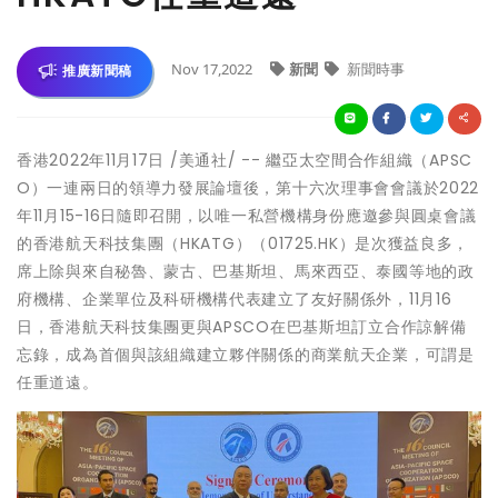
Nov 17,2022
新聞
新聞時事
推廣新聞稿
香港
2022年11月17日
/美通社/ -- 繼亞太空間合作組織（APSC
O）一連兩日的領導力發展論壇後，第十六次理事會會議於2022
年11月15-16日隨即召開，以唯一私營機構身份應邀參與圓桌會議
的香港航天科技集團
（HKATG）
（01725.HK）是次獲益良多，
席上除與來自秘魯、蒙古、巴基斯坦、馬來西亞、泰國等地的政
府機構、企業單位及科研機構代表建立了友好關係外，11月16
日，香港航天科技集團更與APSCO在巴基斯坦訂立合作諒解備
忘錄，成為首個與該組織建立夥伴關係的商業航天企業，可謂是
任重道遠。