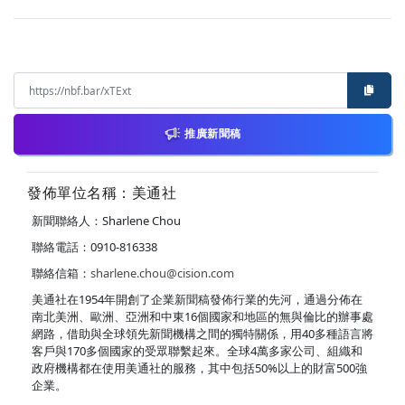
推廣新聞稿
發佈單位名稱：美通社
新聞聯絡人：Sharlene Chou
聯絡電話：0910-816338
聯絡信箱：
sharlene.chou@cision.com
美通社在1954年開創了企業新聞稿發佈行業的先河，通過分佈在
南北美洲、歐洲、亞洲和中東16個國家和地區的無與倫比的辦事處
網路，借助與全球領先新聞機構之間的獨特關係，用40多種語言將
客戶與170多個國家的受眾聯繫起來。全球4萬多家公司、組織和
政府機構都在使用美通社的服務，其中包括50%以上的財富500強
企業。