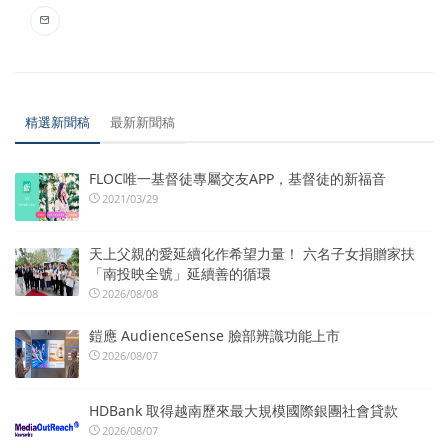
精選新聞稿
最新新聞稿
FLOC唯一基督徒專屬交友APP，基督徒的新福音
2021/03/29
天上父親的愛延續化作希望力量！ 六名子女捐贈家扶
「南投映全號」延續善的循環
2026/08/08
鎧應 AudienceSense 臉部辨識功能上市
2026/08/07
HDBank 取得越南歷來最大規模國際銀團社會貸款
2026/08/07