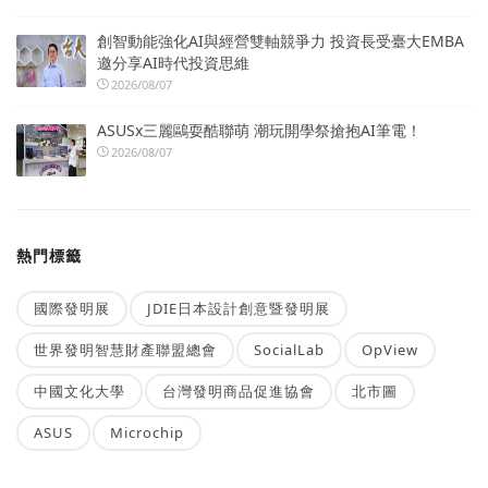
創智動能強化AI與經營雙軸競爭力 投資長受臺大EMBA
邀分享AI時代投資思維
2026/08/07
ASUSx三麗鷗耍酷聯萌 潮玩開學祭搶抱AI筆電！
2026/08/07
熱門標籤
國際發明展
JDIE日本設計創意暨發明展
世界發明智慧財產聯盟總會
SocialLab
OpView
中國文化大學
台灣發明商品促進協會
北市圖
ASUS
Microchip