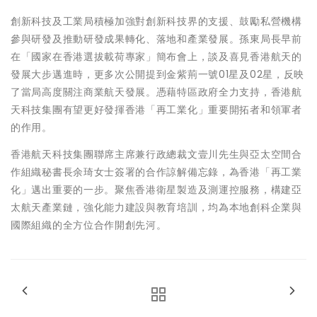
創新科技及工業局積極加強對創新科技界的支援、鼓勵私營機構
參與研發及推動研發成果轉化、落地和產業發展。孫東局長早前
在「國家在香港選拔載荷專家」簡布會上，談及喜見香港航天的
發展大步邁進時，更多次公開提到金紫荊一號01星及02星，反映
了當局高度關注商業航天發展。憑藉特區政府全力支持，香港航
天科技集團有望更好發揮香港「再工業化」重要開拓者和領軍者
的作用。
香港航天科技集團聯席主席兼行政總裁文壹川先生與亞太空間合
作組織秘書長余琦女士簽署的合作諒解備忘錄，為香港「再工業
化」邁出重要的一步。聚焦香港衛星製造及測運控服務，構建亞
太航天產業鏈，強化能力建設與教育培訓，均為本地創科企業與
國際組織的全方位合作開創先河。