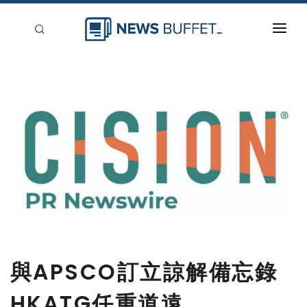
回到首頁
新聞稿分類
登入
刊登
與APSCO訂立諒解備忘錄
HKATG任重道遠