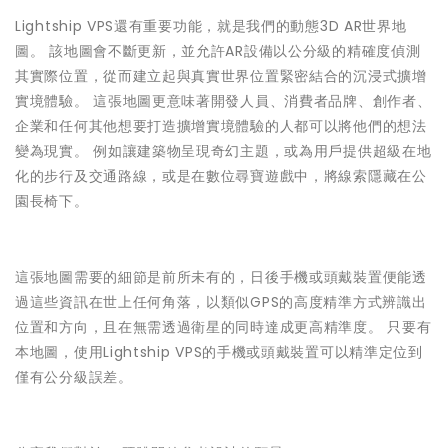
Lightship VPS還有重要功能，就是我們的動態3D AR世界地
圖。 該地圖會不斷更新，並允許AR設備以公分級的精確度偵測
其實際位置，從而建立起與真實世界位置緊密結合的沉浸式擴增
實境體驗。 這張地圖更意味著開發人員、消費者品牌、創作者、
企業和任何其他想要打造擴增實境體驗的人都可以將他們的想法
變為現實。 例如讓建築物呈現奇幻主題，或為用戶提供超級在地
化的步行及交通路線，或是在數位尋寶遊戲中，將線索隱藏在公
園長椅下。
這張地圖需要的細節是前所未有的，日後手機或頭戴裝置便能透
過這些資訊在世上任何角落，以類似GPS的高度精準方式辨識出
位置和方向，且在無需透過衛星的同時達成更高精準度。 只要有
本地圖，使用Lightship VPS的手機或頭戴裝置可以精準定位到
僅有公分級誤差。