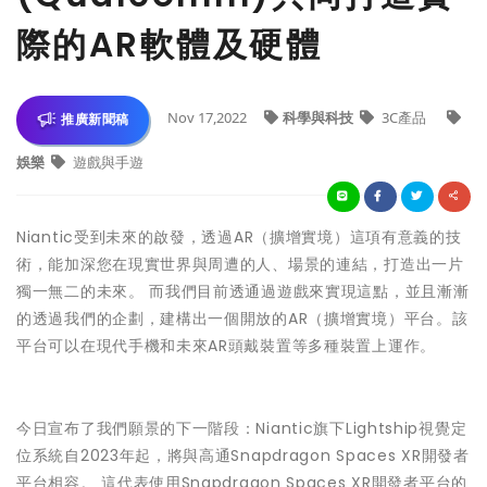
際的AR軟體及硬體
Nov 17,2022
科學與科技
3C產品
推廣新聞稿
娛樂
遊戲與手遊
Niantic受到未來的啟發，透過AR（擴增實境）這項有意義的技
術，能加深您在現實世界與周遭的人、場景的連結，打造出一片
獨一無二的未來。 而我們目前透通過遊戲來實現這點，並且漸漸
的透過我們的企劃，建構出一個開放的AR（擴增實境）平台。該
平台可以在現代手機和未來AR頭戴裝置等多種裝置上運作。
今日宣布了我們願景的下一階段：Niantic旗下Lightship視覺定
位系統自2023年起，將與高通Snapdragon Spaces XR開發者
平台相容。 這代表使用Snapdragon Spaces XR開發者平台的