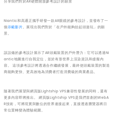
分享我們對於AR硬體開放參考設計的願景
Niantic和高通正攜手研發一款AR眼鏡的參考設計，並發布了一
個
示範影片
。展現出我們對於「在戶外能夠抬起頭遊玩」的願
景。
該設備的參考設計展示了AR頭戴裝置的戶外潛力：它可以透過Ni
antic地圖進行自我定位，並於有形世界上渲染資訊和虛擬內
容。 這項參考設計將透過合作繼續發展，最終使頭戴裝置的製造
商能夠更快、更高效地為消費者打造消費級的商業產品。
隨著我們展望與網頁版Lightship VPS兼容性發展的同時，還有
更多內容即將推出。 網頁版Lightship VPS是我們首創的WebA
R技術，可將現實與數位的世界連接起來，直接透過瀏覽器將日
常位置轉變為體驗範圍。