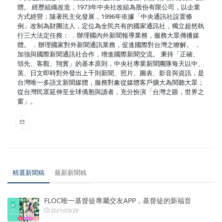
體。 經歷組織改造，1973年中央社改組為股份有限公司，以企業
方式經營；隨著民主化發展，1996年依據「中央通訊社設置條
例」改制為財團法人，定位為全民共有的國家通訊社，獨立超然執
行三大法定任務： ．辦理國內外新聞報導業務，服務大眾傳播媒
體。 ．辦理國家對外新聞通訊業務，促進國際對台灣之瞭解。 ．
加強與國際新聞通訊社合作，增進國際新聞交流。 秉持「正確、
領先、客觀、翔實」的基本原則，中央社專業新聞團隊每天以中、
英、日文即時對外發出上千則新聞、照片、圖表、影音與資訊，是
台灣唯一多語文新聞媒體，服務對象從媒體客戶擴大為閱聽大眾；
從台灣民眾延伸至全球僑胞與讀者，充分扮演「台灣之眼，世界之
窗」。
精選新聞稿
最新新聞稿
FLOC唯一基督徒專屬交友APP，基督徒的新福音
2021/03/29