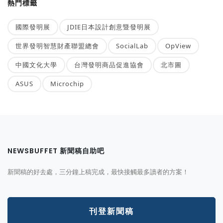
熱門標籤
國際發明展
JDIE日本設計創意暨發明展
世界發明智慧財產聯盟總會
SocialLab
OpView
中國文化大學
台灣發明商品促進協會
北市圖
ASUS
Microchip
NEWSBUFFET 新聞稿自助吧
新聞稿的好去處，三分鐘上稿完成，最快接觸最多讀者的方案！
刊登新聞稿