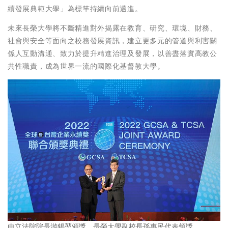
續發展典範大學」為標竿持續向前邁進。
未來長榮大學將不斷精進對外揭露在教育、研究、環境、財務、
社會與安全等面向之校務發展資訊，建立更多元的管道與利害關
係人互動溝通、致力於提升精進治理及發展，以善盡落實高教公
共性職責，成為世界一流的國際化基督教大學。
由立法院院長游錫堃頒獎，長榮大學副校長孫惠民代表領獎。