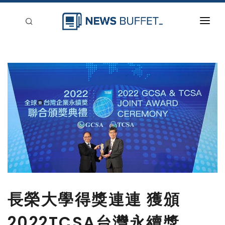
回到首頁
新聞稿分類
登入
刊登
長榮大學得獎連連 獲頒
2022TCSA台灣永續獎、