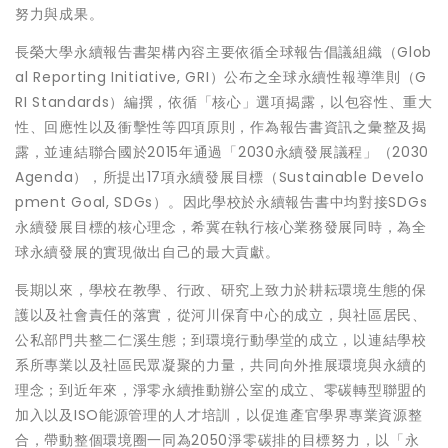
努力與成果。
長榮大學永續報告書架構內容主要依循全球報告倡議組織（Glob
al Reporting Initiative, GRI）公布之全球永續性報導準則（G
RI Standards）編撰，依循「核心」選項揭露，以包容性、重大
性、回應性以及衝擊性等四項原則，作為報告書資訊之彙整及揭
露，並連結聯合國於2015年通過「2030永續發展議程」（2030
Agenda），所提出17項永續發展目標（Sustainable Develo
pment Goal, SDGs）。因此學校於永續報告書中均對接SDGs
永續發展目標的核心理念，希冀在執行核心業務發展同時，為全
球永續發展的實現做出自己的最大貢獻。
長期以來，學校在教學、行政、研究上致力於耕耘環境生態的保
護以及社會責任的落實，從河川保育中心的成立，與社區居民、
公私部門共整二仁溪生態；到環境行動學堂的成立，以連結學校
系所專業以及社區民眾凝聚的力量，共同向外推展環境與永續的
理念；到近年來，淨零永續推動辦公室的成立、零碳轉型聯盟的
加入以及ISO能源管理的人才培訓，以促進產官學界專業資源整
合，帶動整個環境圈一同為2050淨零碳排的目標努力，以「永