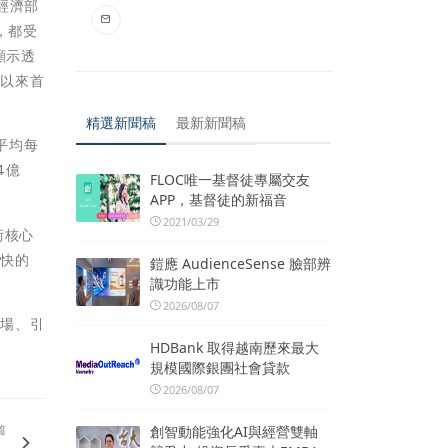
經濟部
，都受
顯示透
年以來首
精選新聞稿
最新新聞稿
平均每
4億
FLOC唯一基督徒專屬交友
APP，基督徒的新福音
2021/03/29
術核心
暢快的
鎧應 AudienceSense 臉部辨
識功能上市
2026/08/07
市場、引
HDBank 取得越南歷來最大
規模國際銀團社會貸款
2026/08/07
篇
創智動能強化AI與經營雙軸
、