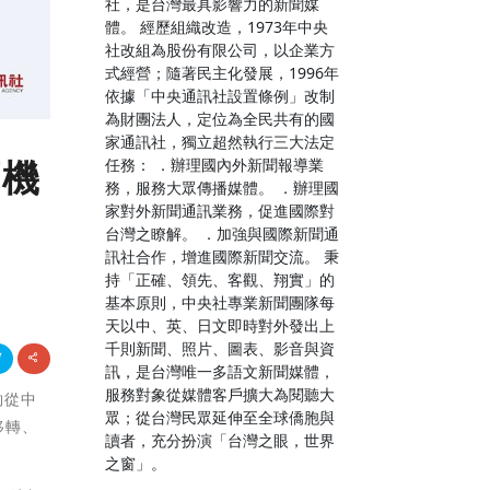
社，是台灣最具影響力的新聞媒
體。 經歷組織改造，1973年中央
社改組為股份有限公司，以企業方
式經營；隨著民主化發展，1996年
依據「中央通訊社設置條例」改制
為財團法人，定位為全民共有的國
家通訊社，獨立超然執行三大法定
育機
任務： ．辦理國內外新聞報導業
務，服務大眾傳播媒體。 ．辦理國
家對外新聞通訊業務，促進國際對
台灣之瞭解。 ．加強與國際新聞通
訊社合作，增進國際新聞交流。 秉
持「正確、領先、客觀、翔實」的
基本原則，中央社專業新聞團隊每
天以中、英、日文即時對外發出上
千則新聞、照片、圖表、影音與資
訊，是台灣唯一多語文新聞媒體，
服務對象從媒體客戶擴大為閱聽大
夠從中
眾；從台灣民眾延伸至全球僑胞與
移轉、
讀者，充分扮演「台灣之眼，世界
之窗」。