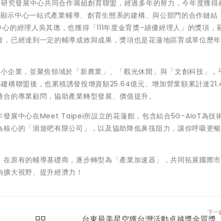
業研究發展中心共同合作籌組創育聯盟，經過多年的努力，今年度獲得
項，顯示中心一站式產業輔導、創育生態系的建構、與公部門的合作鏈結
心的經理人吳其璁，也獲得「111年度金育獎-績優經理人」的獎項，
者，已經達到一定的輔導成效與成果，獎項也是花蓮地區育成單位歷
中小企業，並聚焦領域於「新農業」、「觀光休閒」與「文創科技」，
心建構聯盟後，也累積誘發投增資額25.64億元、增加營業額累計達21.
適合的專業顧問，協助產業轉型發展、價值提升。
中心在Meet Taipei所設立的花蓮館，包含結合5G-AIoT為技
為核心的「洄遊吧有限公司」，以及協助降低鼻筏阻力，讓你呼吸更
，在原有的輔導基礎商，逐步轉型為「產業加速器」，共同拓展國際
夠擴大視野、提升經濟力！
下一
台東最美星空獲台灣活動卓越獎金質獎