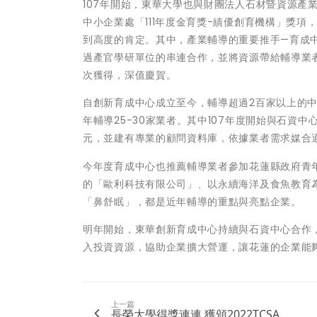
107年開始，東華大學也與財團法人石材暨資源產
中小企業處「111年度金育獎-績優創育機構」獎
到高度的肯定。其中，產業輔導的重要推手—育成中
過產官學研單位的串連合作，並將資源帶給輔導業
次獲得，深值慶賀。
自創新育成中心成立至今，輔導超過2百家以上的
年輔導25-30家業者。其中107年度開始與石資中
元，並建有專業的顧問資料庫，依據業者需求媒合
今年度育成中心也推薦輔導業者參加花蓮縣政府青年發展
的「歐利科技有限公司」、以永續海洋及食魚教育
「鼻舒眠」，都是近年輔導的重點與亮點企業。
明年開始，東華創新育成中心持續與石資中心合作
入投資資源，協助企業擴大營運，讓花蓮的企業能
上一篇
長榮大學得獎連連 獲頒2022TCSA...