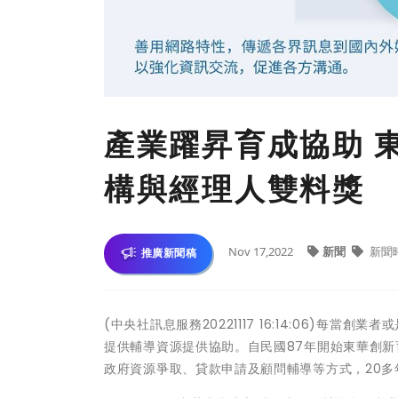
產業躍昇育成協助 
構與經理人雙料獎
Nov 17,2022
新聞
新聞
推廣新聞稿
(中央社訊息服務20221117 16:14:06)
提供輔導資源提供協助。自民國87年開始東華創
政府資源爭取、貸款申請及顧問輔導等方式，20多