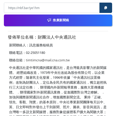
推廣新聞稿
發佈單位名稱：財團法人中央通訊社
新聞聯絡人：訊息服務核稿員
聯絡電話：02-25051180
聯絡信箱：
timtimcna@mail.cna.com.tw
中央通訊社是中華民國的國家通訊社，是台灣最具影響力的新聞媒
體。 經歷組織改造，1973年中央社改組為股份有限公司，以企業
方式經營；隨著民主化發展，1996年依據「中央通訊社設置條
例」改制為財團法人，定位為全民共有的國家通訊社，獨立超然執
行三大法定任務： ．辦理國內外新聞報導業務，服務大眾傳播媒
體。 ．辦理國家對外新聞通訊業務，促進國際對台灣之瞭解。 ．
加強與國際新聞通訊社合作，增進國際新聞交流。 秉持「正確、
領先、客觀、翔實」的基本原則，中央社專業新聞團隊每天以中、
英、日文即時對外發出上千則新聞、照片、圖表、影音與資訊，是
台灣唯一多語文新聞媒體，服務對象從媒體客戶擴大為閱聽大眾；