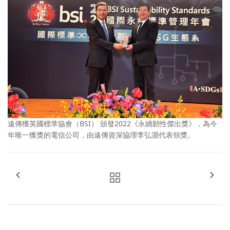
遠傳獲英國標準協會（BSI） 頒發2022《永續韌性傑出獎》，為今
年唯一獲獎的電信公司，由遠傳資深協理李弘灝代表領獎。