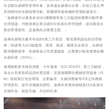
年召開永續標準管理年會，並表揚永續傑出企業，目前已是台灣
具指標性的永續頒獎活動。英國標準協會總經理蒲樹盛指出：
「遠傳連年以通過多項ISO國際標準第三方驗證的實際行動呼應
全球倡議，均衡發展企業永續ESG各面向管理指標，成功展現企
業的營運韌性，是遠傳此次獲獎主因。」
遠傳永續報告書常年由BSI第三方查證，展現透明誠信的治理精
神；陸續導入ISO碳盤查、環境、能源、職業安全衛生，永續採
購等國際標準，有效降低公司營運風險，以實際行動落實聯合國
永續目標（SDGs）。
遠傳推動多年綠色採購，今年通過「ISO 20400」第三方驗證，
為全台首家取得認證的電信業；並遵循國際供應鏈管理協會（IS
M）規範制訂包括環境、企業倫理、永續供應鏈等11項之供應鏈
管理原則，提升供應鏈的韌性。遠傳未來將持續精進ESG各面向
永續作為，創造共融、共好的社會。