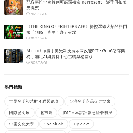
配客嘉推全台首創可循環禮盒 RePresent！滿千再抽萬
元機票
2026/08/06
《THE KING OF FIGHTERS AFK》操控翠綠火焰的格鬥
家「阿修．克里門森」登場
2026/08/06
Microchip攜手美光科技展示高效能PCIe Gen6儲存架
構，滿足AI與資料中心基礎架構需求
2026/08/06
熱門標籤
世界發明智慧財產聯盟總會
台灣發明商品促進協會
國際發明展
北市圖
JDIE日本設計創意暨發明展
中國文化大學
SocialLab
OpView