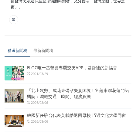
從台灣民眾延伸至全球僑胞與讀者，充分扮演「台灣之眼，世界之
窗」。
精選新聞稿
最新新聞稿
FLOC唯一基督徒專屬交友APP，基督徒的新福音
2021/03/29
「北上次數」成花東備孕夫妻困境！宜蘊串聯花蓮門諾
醫院：減輕交通、時間、經濟負擔
2026/08/06
韓國新任駐台代表黃載皓返回母校 巧遇文化大學同窗
2026/08/06