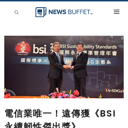
回到首頁
新聞稿分類
登入
刊登
電信業唯一！遠傳獲《BSI
永續韌性傑出獎》