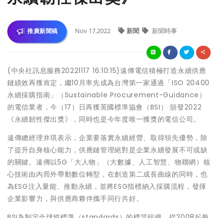
Nov 17,2022
新聞
新聞時事
推廣新聞稿
(中央社訊息服務20221117 16:10:15)遠傳電信積極打造永續供應
鏈績效再獲肯定，繼10月率先成為台灣第一家通過「ISO 20400
永續採購指南」（Sustainable Procurement-Guidance）
的電信業者，今（17）日再獲英國標準協會（BSI） 頒發2022
《永續韌性傑出獎》，同時也是今年度唯一獲獎的電信公司。
遠傳總經理井琪表示，企業要落實永續經營、取得領先優勢，除
了提升自身核心能力，供應鏈管理絕對是企業永續發展不可或缺
的關鍵。遠傳以5G「大人物」（大數據、人工智慧、物聯網）核
心技術由內而外帶動數位轉型，在創造第二成長曲線的同時，也
為ESG注入量能、推動永續，並將ESG指標納入採購流程，發揮
企業影響力，與供應商夥伴攜手同行共好。
BSI為制定全球性標準（standards）的標竿組織，從2008起每