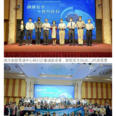
南大創新育成中心執行計畫成效卓著，劉哲宏主任(左二)代表受獎