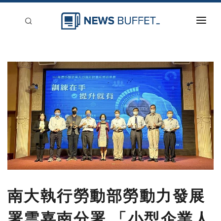
回到首頁
新聞稿分類
登入
刊登
南大執行勞動部勞動力發展
署雲嘉南分署 「小型企業人