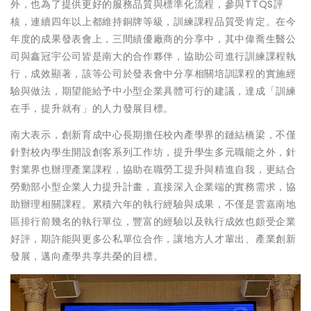
外，也為了提供更好的服務品質與標準化流程，參與TTQS評
核，連續四年以上都維持銅牌等級，訓練課程品質受肯定。在今
年度的成果發表會上，三間績優廠商的分享中，其中偉喬生醫公
司與鑫冠宇公司皆是南大的合作夥伴，協助公司進行訓練課程執
行，成效顯著，該等公司於發表會中分享相關培訓課程的實施經
驗與做法，期望能給予中小型企業具體可行的建議，達成「訓練
在手，提升就有」的人力發展目標。
南大表示，創新育成中心長期擔任校內產學界的鏈結橋梁，不僅
針對校內學生開設創客系列工作坊，提升學生多元職能之外，針
對業界也辦理產業課程，協助在職勞工提升與精進自我，更結合
勞動部小型企業人力提升計畫，直接深入企業端的實務需求，協
助辦理相關課程。累積六年的執行經驗與成果，不僅是雲嘉南地
區排行前幾名的執行單位，豐富的經驗以及執行成效也頗受企業
好評，期許能與更多公私單位合作，讓地方人才輩出、產業創新
發展，邁向產學共享共榮的目標。