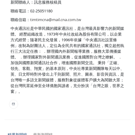
新聞聯絡人：訊息服務核稿員
聯絡電話：02-25051180
聯絡信箱：
timtimcna@mail.cna.com.tw
中央通訊社是中華民國的國家通訊社，是台灣最具影響力的新聞媒
體。 經歷組織改造，1973年中央社改組為股份有限公司，以企業
方式經營；隨著民主化發展，1996年依據「中央通訊社設置條
例」改制為財團法人，定位為全民共有的國家通訊社，獨立超然執
行三大法定任務： ．辦理國內外新聞報導業務，服務大眾傳播媒
體。 ．辦理國家對外新聞通訊業務，促進國際對台灣之瞭解。 ．
加強與國際新聞通訊社合作，增進國際新聞交流。 秉持「正確、
領先、客觀、翔實」的基本原則，中央社專業新聞團隊每天以中、
英、日文即時對外發出上千則新聞、照片、圖表、影音與資訊，是
台灣唯一多語文新聞媒體，服務對象從媒體客戶擴大為閱聽大眾；
從台灣民眾延伸至全球僑胞與讀者，充分扮演「台灣之眼，世界之
窗」。
精選新聞稿
最新新聞稿