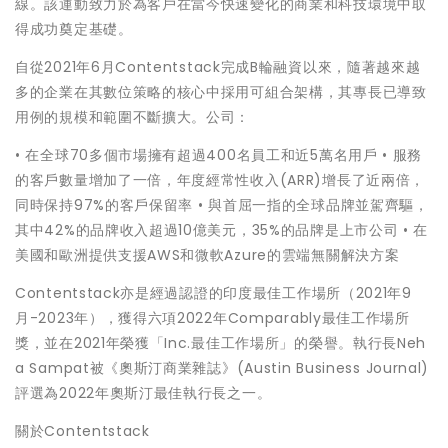
線。該運動致力於為客戶在當今快速變化的商業和科技環境中取
得成功奠定基礎。
自從2021年6月Contentstack完成B輪融資以來，隨著越來越
多的企業在其數位策略的核心中採用可組合架構，其專長已導致
用例的規模和範圍不斷擴大。公司：
• 在全球70多個市場擁有超過400名員工和近5萬名用戶 • 服務
的客戶數量增加了一倍，年度經常性收入(ARR)增長了近兩倍，
同時保持97%的客戶保留率 • 與首屈一指的全球品牌並駕齊驅，
其中42%的品牌收入超過10億美元，35%的品牌是上市公司 • 在
美國和歐洲提供支援AWS和微軟Azure的雲端無關解決方案
Contentstack亦是經過認證的印度最佳工作場所（2021年9
月-2023年），獲得六項2022年Comparably最佳工作場所
獎，並在2021年榮獲「Inc.最佳工作場所」的榮譽。執行長Neh
a Sampat被《奧斯汀商業雜誌》(Austin Business Journal)
評選為2022年奧斯汀最佳執行長之一。
關於Contentstack