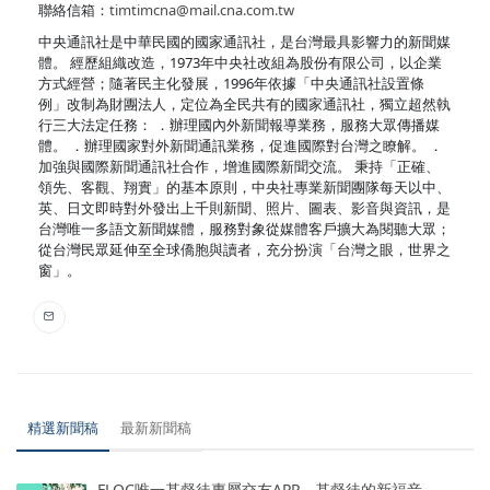
聯絡信箱：
timtimcna@mail.cna.com.tw
中央通訊社是中華民國的國家通訊社，是台灣最具影響力的新聞媒
體。 經歷組織改造，1973年中央社改組為股份有限公司，以企業
方式經營；隨著民主化發展，1996年依據「中央通訊社設置條
例」改制為財團法人，定位為全民共有的國家通訊社，獨立超然執
行三大法定任務： ．辦理國內外新聞報導業務，服務大眾傳播媒
體。 ．辦理國家對外新聞通訊業務，促進國際對台灣之瞭解。 ．
加強與國際新聞通訊社合作，增進國際新聞交流。 秉持「正確、
領先、客觀、翔實」的基本原則，中央社專業新聞團隊每天以中、
英、日文即時對外發出上千則新聞、照片、圖表、影音與資訊，是
台灣唯一多語文新聞媒體，服務對象從媒體客戶擴大為閱聽大眾；
從台灣民眾延伸至全球僑胞與讀者，充分扮演「台灣之眼，世界之
窗」。
精選新聞稿
最新新聞稿
FLOC唯一基督徒專屬交友APP，基督徒的新福音