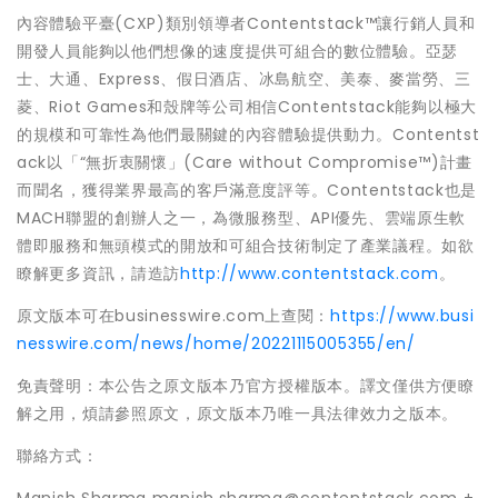
內容體驗平臺(CXP)類別領導者Contentstack™讓行銷人員和
開發人員能夠以他們想像的速度提供可組合的數位體驗。亞瑟
士、大通、Express、假日酒店、冰島航空、美泰、麥當勞、三
菱、Riot Games和殼牌等公司相信Contentstack能夠以極大
的規模和可靠性為他們最關鍵的內容體驗提供動力。Contentst
ack以「“無折衷關懷」(Care without Compromise™)計畫
而聞名，獲得業界最高的客戶滿意度評等。Contentstack也是
MACH聯盟的創辦人之一，為微服務型、API優先、雲端原生軟
體即服務和無頭模式的開放和可組合技術制定了產業議程。如欲
瞭解更多資訊，請造訪
http://www.contentstack.com
。
原文版本可在businesswire.com上查閱：
https://www.busi
nesswire.com/news/home/20221115005355/en/
免責聲明：本公告之原文版本乃官方授權版本。譯文僅供方便瞭
解之用，煩請參照原文，原文版本乃唯一具法律效力之版本。
聯絡方式：