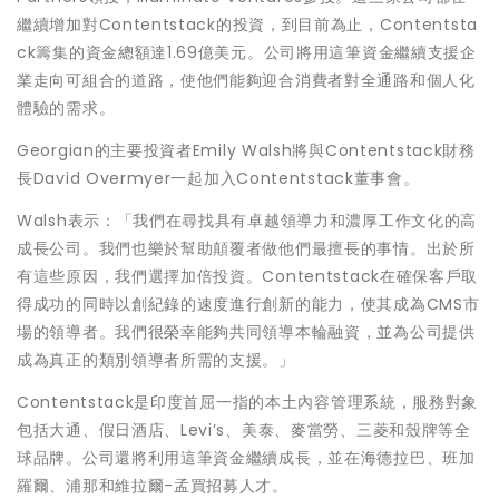
繼續增加對Contentstack的投資，到目前為止，Contentsta
ck籌集的資金總額達1.69億美元。公司將用這筆資金繼續支援企
業走向可組合的道路，使他們能夠迎合消費者對全通路和個人化
體驗的需求。
Georgian的主要投資者Emily Walsh將與Contentstack財務
長David Overmyer一起加入Contentstack董事會。
Walsh表示：「我們在尋找具有卓越領導力和濃厚工作文化的高
成長公司。我們也樂於幫助顛覆者做他們最擅長的事情。出於所
有這些原因，我們選擇加倍投資。Contentstack在確保客戶取
得成功的同時以創紀錄的速度進行創新的能力，使其成為CMS市
場的領導者。我們很榮幸能夠共同領導本輪融資，並為公司提供
成為真正的類別領導者所需的支援。」
Contentstack是印度首屈一指的本土內容管理系統，服務對象
包括大通、假日酒店、Levi’s、美泰、麥當勞、三菱和殼牌等全
球品牌。公司還將利用這筆資金繼續成長，並在海德拉巴、班加
羅爾、浦那和維拉爾-孟買招募人才。