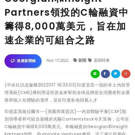
Partners領投的C輪融資中
籌得8,000萬美元，旨在加
速企業的可組合之路
Nov 17,2022
新聞
新聞時事
推廣新聞稿
(中央社訊息服務20221117 16:33:03)印度首屈一指的本土內容管
理系統(CMS)將利用這些資金來幫助全球品牌迎合消費者對全通
路和個人化體驗的需求，並在印度各地招募人才
印度孟買維拉爾市--(美國商業資訊)--內容體驗平臺(CXP)類
別領導者和可組合架構的先驅Contentstack今天宣佈，公司在
C輪融資中籌得8,000萬美元。本輪融資由Georgian和Insight
Partners領投，Illuminate Ventures參投。這三家公司都在