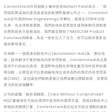
Contentstack共同創辦人兼科技長Nishant Patel表示：「我
們很高興成為印度高速成長的軟體即服務公司之一。Contentst
ack在印度的Raw Engineering公司孵化，後來在2018年分拆
出來，在全球發展業務。我們的使命是幫助支援和推動印度創業
生態系統的大規模成長。我們最近贊助了NASSCOM Product
Conclave高峰會，為這一使命注入了活力；你可以期待更多這
樣的事情發生。」
作為唯一一個透過自動化中心(Automation Hub)為「整合地
獄」提供解決方案的無頭內容管理系統，Contentstack為企業
提供可行的組合路徑。透過即時自動化和簡化數百項科技和供應
商活動，企業現在可以更積極地淘汰成本高昂的舊式內容管理系
統(CMS)。這也讓他們能夠更廣泛地釋放數位體驗創新，並實現
更大的投資報酬率。
公司的旗艦「無折衷關懷」(Care Without CompromiseT
M)計畫確保在可組合環境中提供跨供應商支援。憑藉自動化中心
和無折衷關懷計畫，Contentstack再次站在可組合運動的最前