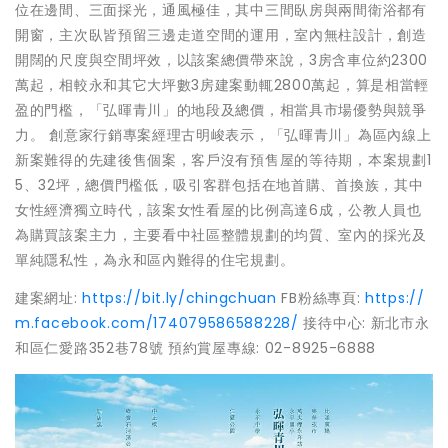
位在邊間、三面採光，通風極佳，其中三間臥房與兩間衛浴都有
開窗，主次臥皆預留三邊走道空間的運用，室內無柱設計，創造
開闊的尺度與空間坪效，以該案總價帶來說，3房含車位約2300
萬起，相較永和其它大坪數3房建案動輒2800萬起，算是相當輕
盈的門檻，「弘暉青川」的地段及總價，相當具市場優勢與競爭
力。 創意家行銷專案經理古明峻表示，「弘暉青川」為區內線上
新案難得的先建後售個案，客戶沒有預售屋的等待期，本案規劃1
5、32坪，總價門檻低，吸引客群包括在地首購、首換族，其中
女性經濟獨立時代，該案女性看屋的比例高達6成，公教人員也
為購買該案主力，主要看中社區整體規劃的均質、室內的採光及
單純隱私性，為永和區內難得的住宅規劃。
建案網址:
https://bit.ly/chingchuan
FB粉絲專頁:
https://
m.facebook.com/174079586588228/
接待中心: 新北市永
和區仁愛路352巷78號 預約賞屋專線: 02-8925-6888