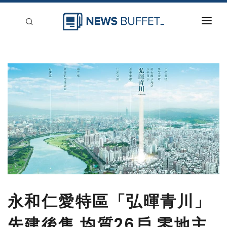
回到首頁
新聞稿分類
登入
刊登
永和仁愛特區「弘暉青川」
先建後售 均質26戶 零地主