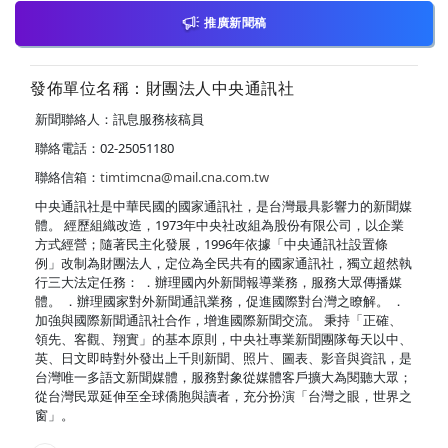
推廣新聞稿
發佈單位名稱：財團法人中央通訊社
新聞聯絡人：訊息服務核稿員
聯絡電話：02-25051180
聯絡信箱：
timtimcna@mail.cna.com.tw
中央通訊社是中華民國的國家通訊社，是台灣最具影響力的新聞媒
體。 經歷組織改造，1973年中央社改組為股份有限公司，以企業
方式經營；隨著民主化發展，1996年依據「中央通訊社設置條
例」改制為財團法人，定位為全民共有的國家通訊社，獨立超然執
行三大法定任務： ．辦理國內外新聞報導業務，服務大眾傳播媒
體。 ．辦理國家對外新聞通訊業務，促進國際對台灣之瞭解。 ．
加強與國際新聞通訊社合作，增進國際新聞交流。 秉持「正確、
領先、客觀、翔實」的基本原則，中央社專業新聞團隊每天以中、
英、日文即時對外發出上千則新聞、照片、圖表、影音與資訊，是
台灣唯一多語文新聞媒體，服務對象從媒體客戶擴大為閱聽大眾；
從台灣民眾延伸至全球僑胞與讀者，充分扮演「台灣之眼，世界之
窗」。