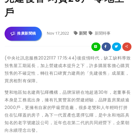
戶
Nov 17,2022
新聞
新聞時事
推廣新聞稿
(中央社訊息服務20221117 17:15:44)後疫情時代，缺工缺料導致
預售屋工期延長，加上營建成本提升之下，許多購屋客擔心購買
預售的不確定性，轉往有口碑實力建商的「先建後售」成屋案，
買房相對有保障。
雙和地區知名建商弘暉機構，品牌深耕在地超過30年，老董事長
本身是工務底出身，擁有扎實豐富的營建經驗，品牌蓋房業績逾
2000戶，更擁有自家的甲級營造廠，很多老雙和人年輕時打拼
住在弘暉蓋的房子，為下一代置產也選擇弘暉，是中永和地區具
知名的老字號建設公司，近年也在第二代的共同經營下，企業朝
向永續理念出發。