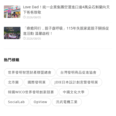
Love Dad！統一企業集團空運進口逾4萬朵石斛蘭向天
下爸爸致敬
2026/08/05
「療癒同行，親子森呼吸」115年失親家庭親子關係促
進活動 溫馨啟程！
2026/08/05
熱門標籤
世界發明智慧財產聯盟總會
台灣發明商品促進協會
北市圖
國際發明展
JDIE日本設計創意暨發明展
韓國WICO世界發明創新競賽
中國文化大學
SocialLab
OpView
汎武電機工業