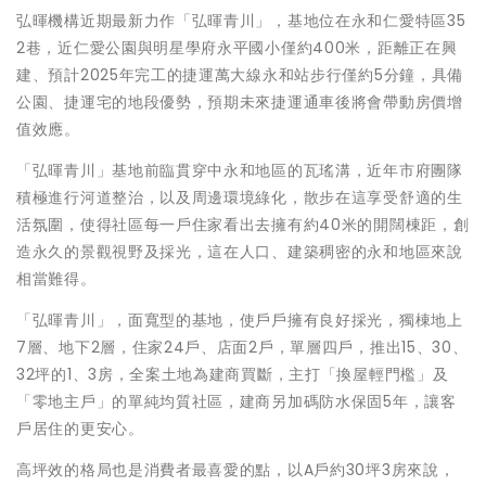
弘暉機構近期最新力作「弘暉青川」，基地位在永和仁愛特區35
2巷，近仁愛公園與明星學府永平國小僅約400米，距離正在興
建、預計2025年完工的捷運萬大線永和站步行僅約5分鐘，具備
公園、捷運宅的地段優勢，預期未來捷運通車後將會帶動房價增
值效應。
「弘暉青川」基地前臨貫穿中永和地區的瓦瑤溝，近年市府團隊
積極進行河道整治，以及周邊環境綠化，散步在這享受舒適的生
活氛圍，使得社區每一戶住家看出去擁有約40米的開闊棟距，創
造永久的景觀視野及採光，這在人口、建築稠密的永和地區來說
相當難得。
「弘暉青川」，面寬型的基地，使戶戶擁有良好採光，獨棟地上
7層、地下2層，住家24戶、店面2戶，單層四戶，推出15、30、
32坪的1、3房，全案土地為建商買斷，主打「換屋輕門檻」及
「零地主戶」的單純均質社區，建商另加碼防水保固5年，讓客
戶居住的更安心。
高坪效的格局也是消費者最喜愛的點，以A戶約30坪3房來說，