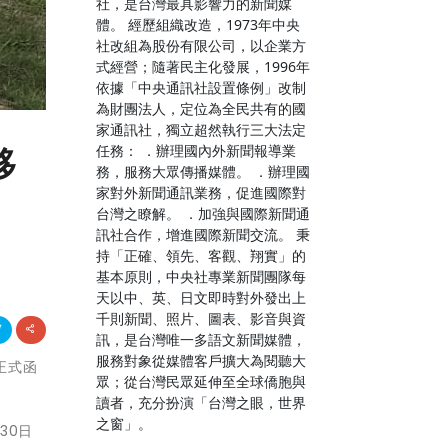
社，是台灣最具影響力的新聞媒
體。 經歷組織改造，1973年中央
社改組為股份有限公司，以企業方
式經營；隨著民主化發展，1996年
依據「中央通訊社設置條例」改制
為財團法人，定位為全民共有的國
家通訊社，獨立超然執行三大法定
任務： ．辦理國內外新聞報導業
移
務，服務大眾傳播媒體。 ．辦理國
家對外新聞通訊業務，促進國際對
台灣之瞭解。 ．加強與國際新聞通
訊社合作，增進國際新聞交流。 秉
持「正確、領先、客觀、翔實」的
基本原則，中央社專業新聞團隊每
天以中、英、日文即時對外發出上
千則新聞、照片、圖表、影音與資
訊，是台灣唯一多語文新聞媒體，
服務對象從媒體客戶擴大為閱聽大
部正式函
眾；從台灣民眾延伸至全球僑胞與
讀者，充分扮演「台灣之眼，世界
之窗」。
30日