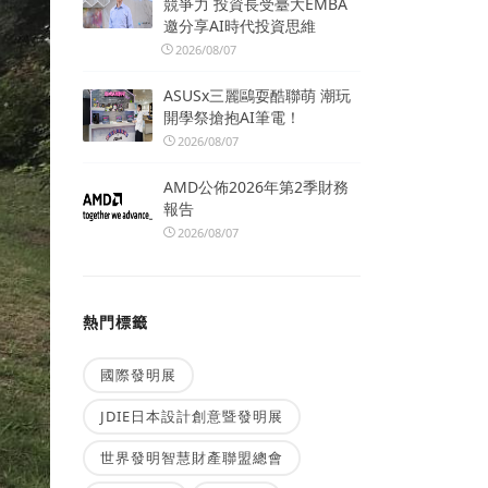
競爭力 投資長受臺大EMBA
邀分享AI時代投資思維
2026/08/07
ASUSx三麗鷗耍酷聯萌 潮玩
開學祭搶抱AI筆電！
2026/08/07
AMD公佈2026年第2季財務
報告
2026/08/07
熱門標籤
國際發明展
JDIE日本設計創意暨發明展
世界發明智慧財產聯盟總會