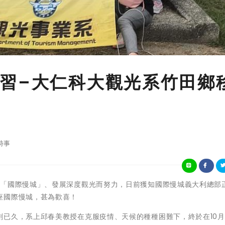
習–大仁科大觀光系竹田鄉
時事
 竹田鄉為邁向「國際慢城」、發展深度觀光而努力，日前獲知國際慢城義大利總
座國際慢城，甚為歡喜！
已久，系上邱春美教授在克服疫情、天候的種種困難下，終於在10月