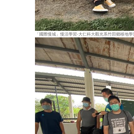
「國際慢城」慢活學習-大仁科大觀光系竹田鄉移地學