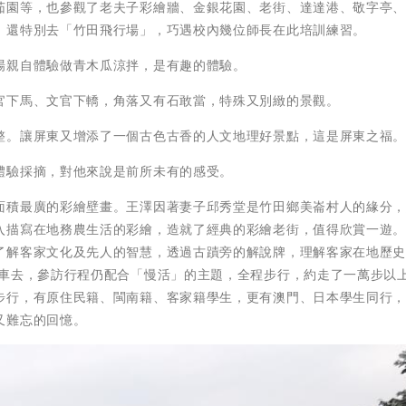
茄園等，也參觀了老夫子彩繪牆、金銀花園、老街、達達港、敬字亭
，還特別去「竹田飛行場」，巧遇校內幾位師長在此培訓練習。
場親自體驗做青木瓜涼拌，是有趣的體驗。
官下馬、文官下轎，角落又有石敢當，特殊又別緻的景觀。
整。讓屏東又增添了一個古色古香的人文地理好景點，這是屏東之福
體驗採摘，對他來說是前所未有的感受。
面積最廣的彩繪壁畫。王澤因著妻子邱秀堂是竹田鄉美崙村人的緣分
入描寫在地務農生活的彩繪，造就了經典的彩繪老街，值得欣賞一遊。
了解客家文化及先人的智慧，透過古蹟旁的解說牌，理解客家在地歷
覽車去，參訪行程仍配合「慢活」的主題，全程步行，約走了一萬步以
步行，有原住民籍、閩南籍、客家籍學生，更有澳門、日本學生同行
又難忘的回憶。