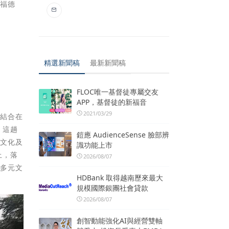
、福德
精選新聞稿
最新新聞稿
。
FLOC唯一基督徒專屬交友
APP，基督徒的新福音
2021/03/29
，結合在
 這趟
鎧應 AudienceSense 臉部辨
史文化及
識功能上市
上，落
2026/08/07
，多元文
HDBank 取得越南歷來最大
規模國際銀團社會貸款
2026/08/07
創智動能強化AI與經營雙軸