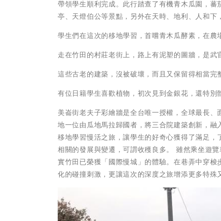
帶領學生順利完成。此行踏查了有機青木瓜園，蕃
亭、天燈伯公等景點，另外在天時、地利、人和下
學生們在這次的移地學習，首嚐青木瓜酵素，在農
走在竹田的村莊老街上，路上有泥塑的圖牆，是武
這些古老的建築，沒被破壞，而且又保留得相當完
有位日籍學生喜歡植物，初次見到金銀花，還特別
美崙街老夫子彩繪牆是全台唯一授權，全球最長、
地一位由瓜地馬拉歸國者，將三合院建築創新，融
移地學習慢活之旅，讓學生的好奇心獲得了滿足，
相關的發展與變遷，可謂收穫良多。 雖然乘坐遊
實竹田已榮獲「國際慢城」的體驗。在巷弄中穿梭
化的碰撞刺激，更讓這次的深度之旅增添更多特殊