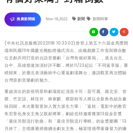
Nov 18,2022
新聞
新聞時事
推廣新聞稿
(中央社訊息服務20221118 10:33:02)曾登上第五十六屆金馬獎開
場和民國111年國慶光雕點燈儀式演出、由瘋戲樂工作室與聯合數
位文創共同打造的台語音樂劇「台灣有個好萊塢」，過去台北、
台中、高雄接連加演好評不斷，將於11/23起以「不同返享版」重
磅歸來，於臺北表演藝術中心重返劇場舞台，邀請觀眾再次體驗
台灣原創音樂劇的魅力。
重啟演出的影視明星和劇場當紅演員卡司：苗可麗、羅北安、管
罄、竺定誼、林玟圻、林家麒、蔡卲桓等人將以全新角色組合趣
味回歸，本次重製更加入實力派生力軍：「返校」電影中的教官
朱宏章化身女主角父親郝將軍，劇組也特邀甫獲第13屆金音獎
「最佳另類流行歌曲」和「最佳另類流行專輯」的金獎樂團「13
月終了」主唱康雅婷擔綱全劇女主角，極富情感帶著爆發力的嗓