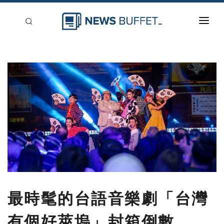
回到首頁
新聞稿分類
登入
刊登
最時髦的台語音樂劇「台灣
有個好萊塢」封箱倒數