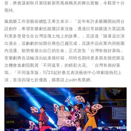
音，將會讓郝秋月展現嶄新而風格獨具的舞台面貌，令觀眾十分
期待。
瘋戲樂工作室藝術總監王希文表示：「近年有許多樂團開始用台
語創作，希望音樂劇也能嘗試著沒做，透過日常娛樂讓大眾認識
到更多曾發生在台灣這塊土地上的故事。」且說道「隨著這次演
出過去，這齣劇的短期任務也已趨完成，且讓作品在業內與校園
內流通、順勢發展出自己的生命」正式宣告「台灣有個好萊塢」
音樂劇將在這輪演出結束後封箱，同時也期待更多朋友能把握這
次機會進劇院觀賞「不同返享」的精彩火花。「台灣有個好萊
塢」「不同返享版」11/23起於臺北表演藝術中心球劇場熱烈上
演，首演四場七折優惠，購票請上udn售票網。