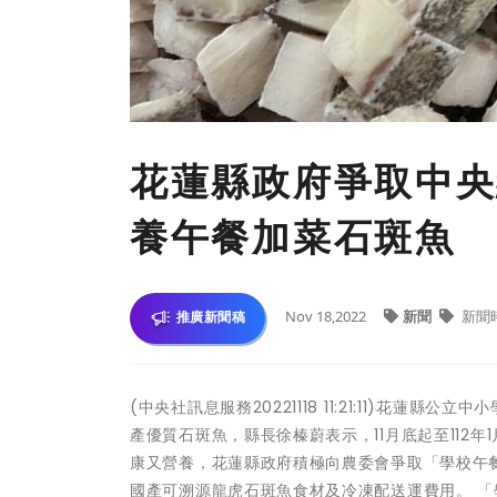
花蓮縣政府爭取中央
養午餐加菜石斑魚
Nov 18,2022
新聞
新聞
推廣新聞稿
(中央社訊息服務20221118 11:21:11)花蓮
產優質石斑魚，縣長徐榛蔚表示，11月底起至112
康又營養，花蓮縣政府積極向農委會爭取「學校午
國產可溯源龍虎石斑魚食材及冷凍配送運費用。 