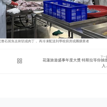
完整石斑魚去刺切成肉丁， 再冷凍配送到學校廚房或團膳業者
下一
花蓮旅遊盛事年度大獎 特斯拉等你抽
入..