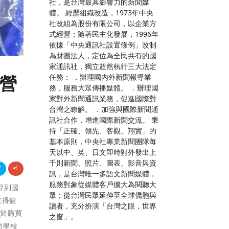
社，是台灣最具影響力的新聞媒
體。 經歷組織改造，1973年中央
社改組為股份有限公司，以企業方
式經營；隨著民主化發展，1996年
依據「中央通訊社設置條例」改制
為財團法人，定位為全民共有的國
家通訊社，獨立超然執行三大法定
任務： ．辦理國內外新聞報導業
童營
務，服務大眾傳播媒體。 ．辦理國
家對外新聞通訊業務，促進國際對
台灣之瞭解。 ．加強與國際新聞通
訊社合作，增進國際新聞交流。 秉
持「正確、領先、客觀、翔實」的
基本原則，中央社專業新聞團隊每
天以中、英、日文即時對外發出上
千則新聞、照片、圖表、影音與資
訊，是台灣唯一多語文新聞媒體，
服務對象從媒體客戶擴大為閱聽大
吃得到國
眾；從台灣民眾延伸至全球僑胞與
吃得健
讀者，充分扮演「台灣之眼，世界
用於購買
之窗」。
動學校