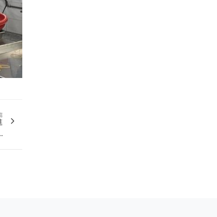
篇
進
.