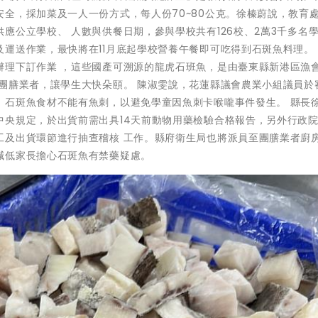
全，採加菜及一人一份方式，每人份70~80公克。徐榛蔚說，教育
應公立學校、 人數與供餐日期，參與學校共有126校、2萬3千多名
運送作業，最快將在11月底起學校營養午餐即可吃得到石斑魚料理。
辦理下訂作業 ，這些國產可溯源的龍虎石班魚，是由臺東縣新港區漁
團膳業者，讓學生大快朵頤。 陳淑雯說，花蓮縣議會農業小組議員於
，石斑魚食材不能有魚刺，以避免學童因魚刺卡喉嚨事件發生。 縣長
中央規定，於出貨前需出具14天前動物用藥檢驗合格報告，另外行政
工及出貨環節進行抽查稽核 工作。縣府衛生局也將派員至團膳業者廚
減低家長擔心石斑魚有禁藥疑慮。