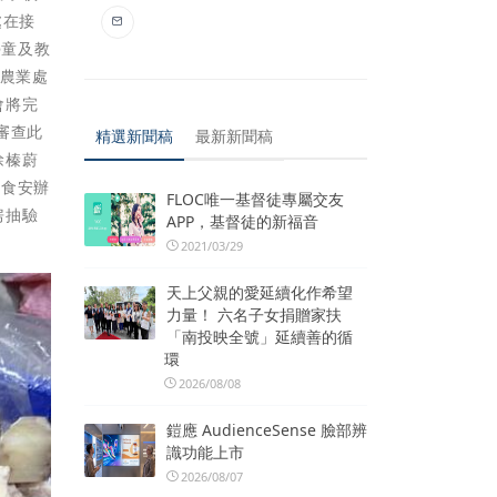
處在接
學童及教
 農業處
會將完
審查此
精選新聞稿
最新新聞稿
徐榛蔚
院食安辦
FLOC唯一基督徒專屬交友
房抽驗
APP，基督徒的新福音
2021/03/29
天上父親的愛延續化作希望
力量！ 六名子女捐贈家扶
「南投映全號」延續善的循
環
2026/08/08
鎧應 AudienceSense 臉部辨
識功能上市
2026/08/07