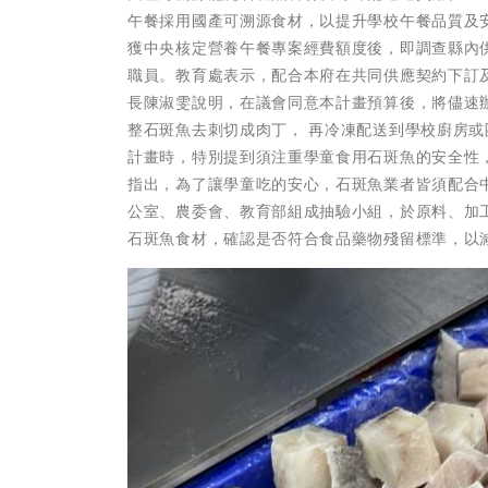
午餐採用國產可溯源食材，以提升學校午餐品質及安
獲中央核定營養午餐專案經費額度後，即調查縣內供
職員。教育處表示，配合本府在共同供應契約下訂及
長陳淑雯說明，在議會同意本計畫預算後，將儘速
整石斑魚去刺切成肉丁， 再冷凍配送到學校廚房或
計畫時，特別提到須注重學童食用石斑魚的安全性
指出，為了讓學童吃的安心，石斑魚業者皆須配合
公室、農委會、教育部組成抽驗小組，於原料、加
石斑魚食材，確認是否符合食品藥物殘留標準，以