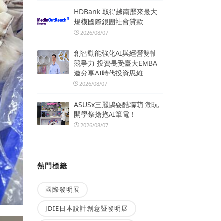
HDBank 取得越南歷來最大
規模國際銀團社會貸款
2026/08/07
創智動能強化AI與經營雙軸
競爭力 投資長受臺大EMBA
邀分享AI時代投資思維
2026/08/07
ASUSx三麗鷗耍酷聯萌 潮玩
開學祭搶抱AI筆電！
2026/08/07
熱門標籤
國際發明展
JDIE日本設計創意暨發明展