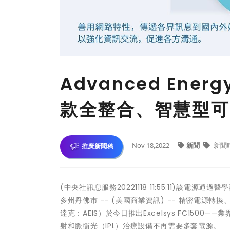
Advanced En
款全整合、智慧型可
Nov 18,2022
新聞
新聞
推廣新聞稿
(中央社訊息服務20221118 11:55:11)該
多州丹佛市 -- (美國商業資訊) -- 精密電源轉換
達克：AEIS）於今日推出Excelsys FC150
射和脈衝光（IPL）治療設備不再需要多套電源。