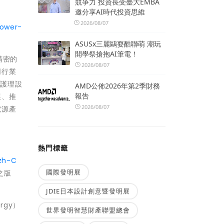
競爭力 投資長受臺大EMBA
邀分享AI時代投資思維
2026/08/07
power-
ASUSx三麗鷗耍酷聯萌 潮玩
開學祭搶抱AI筆電！
進精密的
2026/08/07
同行業
療護理設
AMD公佈2026年第2季財務
報告
展、推
2026/08/07
電源產
熱門標籤
zh-C
國際發明展
之版
JDIE日本設計創意暨發明展
ergy）
世界發明智慧財產聯盟總會