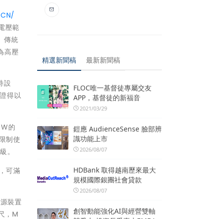
-CN/
電電壓範
。傳統
為高壓
精選新聞稿
最新新聞稿
特設
FLOC唯一基督徒專屬交友
認證得以
APP，基督徒的新福音
2021/03/29
 W的
鎧應 AudienceSense 臉部辨
識功能上市
率限制使
2026/08/07
層級。
HDBank 取得越南歷來最大
」，可滿
規模國際銀團社會貸款
2026/08/07
電源裝置
創智動能強化AI與經營雙軸
公尺，M