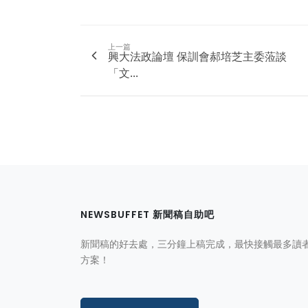
上一篇
興大法政論壇 保訓會郝培芝主委蒞談
「文...
NEWSBUFFET 新聞稿自助吧
新聞稿的好去處，三分鐘上稿完成，最快接觸最多讀
方案！