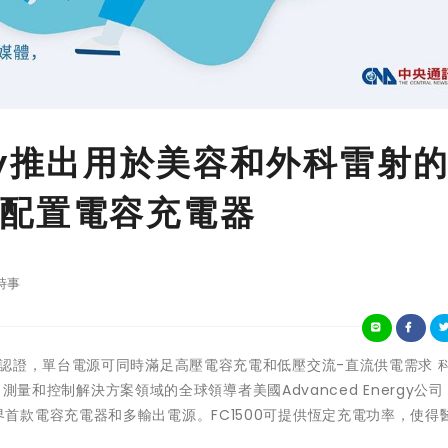
ergy推出用於美容和外科雷射
配置電容充電器
時事
電源通過醫學認證，單台電源可同時滿足高壓電容充電和低壓交流-直流供電需求 
、測量和控制解決方案領域的全球領導者美國Advanced Energy公
0——業界首款電容充電器和多輸出電源。FC1500可提供恆定充電功率，使得