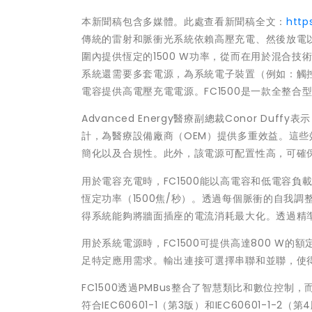
本新聞稿包含多媒體。此處查看新聞稿全文：
http
傳統的雷射和脈衝光系統依賴高壓充電、然後放電以產生
圍內提供恆定的1500 W功率，從而在用於混合
系統還需要多套電源，為系統電子裝置（例如：觸
電容提供高電壓充電電源。FC1500是一款全整
Advanced Energy醫療副總裁Conor Du
計，為醫療設備廠商（OEM）提供多重效益。這些
簡化以及合規性。此外，該電源可配置性高，可確
用於電容充電時，FC1500能以高電容和低電容負載運
恆定功率（1500焦/秒）。透過每個脈衝的自我調
得系統能夠將牆面插座的電流消耗最大化。透過精
用於系統電源時，FC1500可提供高達800 W
足特定應用需求。輸出連接可選擇串聯和並聯，使
FC1500透過PMBus整合了智慧類比和數位控
符合IEC60601-1（第3版）和IEC60601-