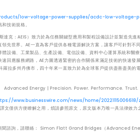
oducts/low-voltage-power-supplies/acdc-low-voltage-
訊和技術規格。
nergy（那斯達克：AEIS）致力於為任務關鍵型應用和製程設備設計並製造先
直領先世界。AE一直為客戶提供各種電源解決方案，讓客戶可針對不
導體設備、工業製品、生產設備、電信設備、資料中心運算系統和醫
快速回應服務網路，AE力圖透過緊密的合作關係來滿足技術的快速發
國科羅拉多州丹佛市，四十年來一直致力於為全球客戶提供盡善盡美的
ced Energy | Precision. Power. Performance. Trust.
ttps://www.businesswire.com/news/home/20221115006618/
譯文僅供方便瞭解之用，煩請參照原文，原文版本乃唯一具法律效力
有關新聞諮詢，請聯絡： Simon Flatt Grand Bridges（Advanced En