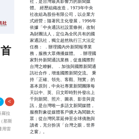
社，是台灣最具影響力的新聞媒
體。 經歷組織改造，1973年中央
社改組為股份有限公司，以企業方
式經營；隨著民主化發展，1996年
依據「中央通訊社設置條例」改制
為財團法人，定位為全民共有的國
家通訊社，獨立超然執行三大法定
的首
任務： ．辦理國內外新聞報導業
務，服務大眾傳播媒體。 ．辦理國
家對外新聞通訊業務，促進國際對
台灣之瞭解。 ．加強與國際新聞通
訊社合作，增進國際新聞交流。 秉
持「正確、領先、客觀、翔實」的
基本原則，中央社專業新聞團隊每
天以中、英、日文即時對外發出上
千則新聞、照片、圖表、影音與資
訊，是台灣唯一多語文新聞媒體，
服務對象從媒體客戶擴大為閱聽大
科羅拉
眾；從台灣民眾延伸至全球僑胞與
司（那斯
讀者，充分扮演「台灣之眼，世界
醫用雷
之窗」。