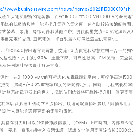
s://www.businesswire.com/news/home/20221115006618/zh
大電流脈衝的電容器。而FC1500可在200 V到1000 V的全充
技術系統的低壓情形時，能夠提升電容充電速度，這有助於縮短治療時間
控式螢幕、泵浦、冷卻元件和其他治療）提供低壓交流-直流電源以及
合型電容充電和交流-直流電源，單台裝置即可滿足這些供電需求。
ffy表示：「FC1500採用電容充電器、交流-直流供電和智慧控制三合一的獨
效益包括：尺寸減少30%、重量下降、可靠性提高、EMI減輕、安全
保為任何設計提供最佳解決方案。」
作，在0-1000 VDC的可程式化充電電壓範圍內，可提供高達1500
整控制，實現+/-0.2%重複準確度的脈間穩定性。同時，可程式化功
準計算系統電容器上的應力，電流偵測信號將可靠性提升到一個更高
的額定功率以及多達10個獨立直流輸出。現場可配置輸出實現「隨插即用
得設計人員能夠選擇更高的電壓和電流。
制，而其儲存能力則可以加快醫療設備廠商（OEM）上市時間。內部風冷
1-2（第4版）要求，實現4級輸入浪湧保護，認證安全使用高度達海拔3000