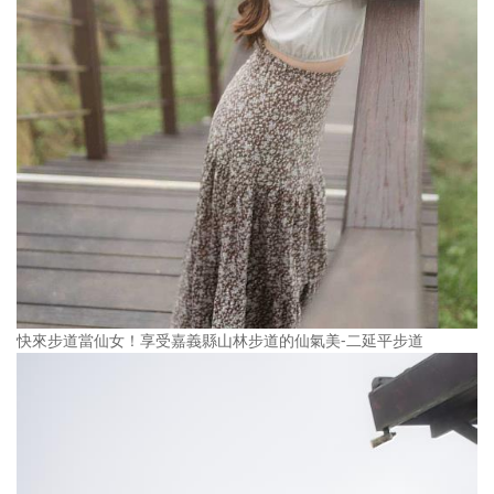
快來步道當仙女！享受嘉義縣山林步道的仙氣美-二延平步道