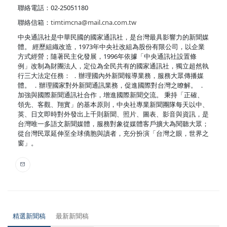
聯絡電話：02-25051180
聯絡信箱：
timtimcna@mail.cna.com.tw
中央通訊社是中華民國的國家通訊社，是台灣最具影響力的新聞媒
體。 經歷組織改造，1973年中央社改組為股份有限公司，以企業
方式經營；隨著民主化發展，1996年依據「中央通訊社設置條
例」改制為財團法人，定位為全民共有的國家通訊社，獨立超然執
行三大法定任務： ．辦理國內外新聞報導業務，服務大眾傳播媒
體。 ．辦理國家對外新聞通訊業務，促進國際對台灣之瞭解。 ．
加強與國際新聞通訊社合作，增進國際新聞交流。 秉持「正確、
領先、客觀、翔實」的基本原則，中央社專業新聞團隊每天以中、
英、日文即時對外發出上千則新聞、照片、圖表、影音與資訊，是
台灣唯一多語文新聞媒體，服務對象從媒體客戶擴大為閱聽大眾；
從台灣民眾延伸至全球僑胞與讀者，充分扮演「台灣之眼，世界之
窗」。
精選新聞稿
最新新聞稿