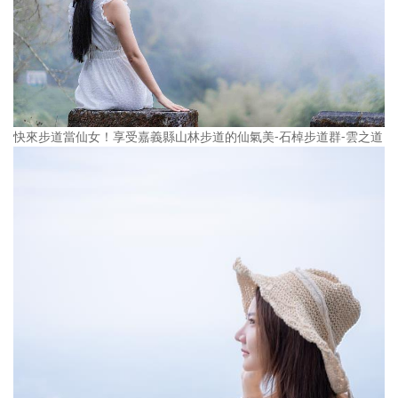
快來步道當仙女！享受嘉義縣山林步道的仙氣美-石棹步道群-雲之道