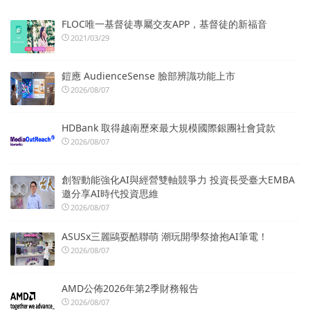
FLOC唯一基督徒專屬交友APP，基督徒的新福音
2021/03/29
鎧應 AudienceSense 臉部辨識功能上市
2026/08/07
HDBank 取得越南歷來最大規模國際銀團社會貸款
2026/08/07
創智動能強化AI與經營雙軸競爭力 投資長受臺大EMBA
邀分享AI時代投資思維
2026/08/07
ASUSx三麗鷗耍酷聯萌 潮玩開學祭搶抱AI筆電！
2026/08/07
AMD公佈2026年第2季財務報告
2026/08/07