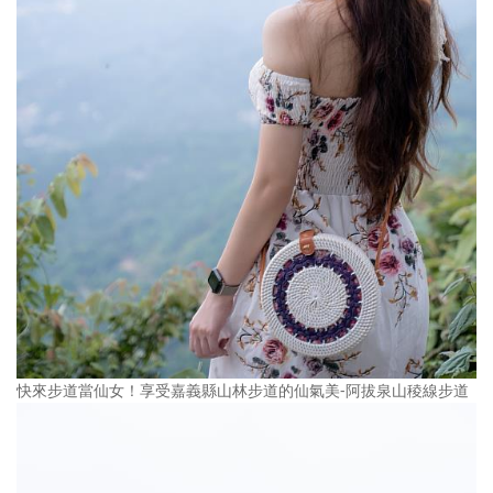
快來步道當仙女！享受嘉義縣山林步道的仙氣美-阿拔泉山稜線步道