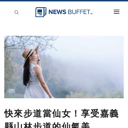
回到首頁
新聞稿分類
登入
刊登
快來步道當仙女！享受嘉義
縣山林步道的仙氣美