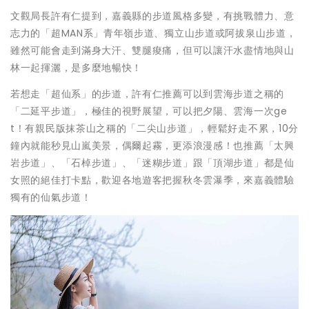
文觀局長許有仁提到，嘉義縣的步道風格多變，有挑戰體力、意
志力的「超MAN系」青年嶺步道、獨立山步道或阿拔泉山步道，
雖然可能會走到滿身大汗、雙腿痠痛，但可以讓汗水盡情地與山
林一起揮灑，是多麼地暢快！
若想走「超仙系」的步道，許有仁推薦可以到雲海步道之稱的
「二延平步道」，極佳的視野展望，可以把夕陽、雲海一次ge
t！有親民版抹茶山之稱的「二尖山步道」，輕鬆好走不累，10分
鐘內就能秒見山嵐美景，偶爾起霧，更添浪漫感！也推薦「太興
岩步道」、「石棹步道」、「迷糊步道」跟「頂湖步道」都是仙
女照的絕佳打卡點，歡迎各地遊客把握秋冬雲瀑季，來嘉義體驗
獨有的仙氣步道！