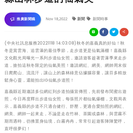
Nov 18,2022
新聞
新聞時事
推廣新聞稿
(中央社訊息服務20221118 14:03:08)秋冬的嘉義真的好仙！秋
冬是賞雲海、追雲瀑的最佳季節，走步道更是仙氣滿棚！嘉義縣
文化觀光局曝光一系列步道仙女照，邀請遊客趁著雲瀑季來走步
道，搶拍這秋冬限定的仙氣美照！邀請網紅、網美、網帥周末假
日爬爬山、流流汗，讓山上的森林綠意佔據腦容量，讓芬多精放
鬆身心靈，還能拍出IG仙氣步道照！
嘉義縣近期邀請多位網紅到步道拍攝宣傳照，先前發布閨蜜出遊
照，今日再度釋出步道仙女照，每張照片都仙氣爆棚，文觀局表
示，嘉義縣的步道不只適合健行、舒壓，更適合愛拍照的網紅、
網美、網帥一起來走，不論是走在竹林、茶園或森林，與雲霧不
期而遇時，彷彿置身仙境，白霧冉冉，常常引起遊客陣陣驚呼，
直呼很夢幻！