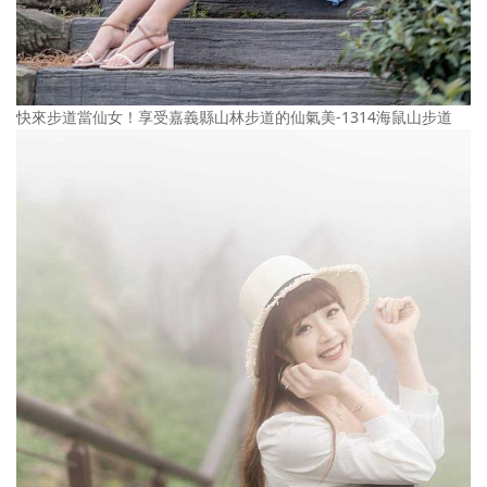
快來步道當仙女！享受嘉義縣山林步道的仙氣美-1314海鼠山步道