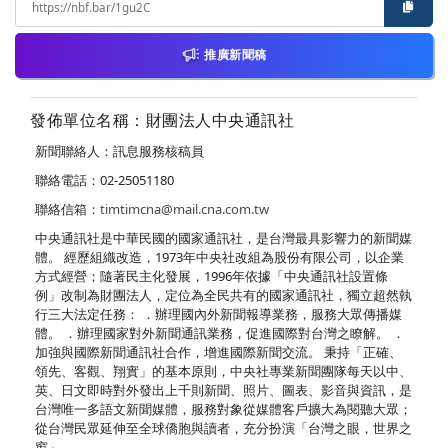
推廣新聞稿
發佈單位名稱：財團法人中央通訊社
新聞聯絡人：訊息服務核稿員
聯絡電話：02-25051180
聯絡信箱：
timtimcna@mail.cna.com.tw
中央通訊社是中華民國的國家通訊社，是台灣最具影響力的新聞媒
體。 經歷組織改造，1973年中央社改組為股份有限公司，以企業
方式經營；隨著民主化發展，1996年依據「中央通訊社設置條
例」改制為財團法人，定位為全民共有的國家通訊社，獨立超然執
行三大法定任務： ．辦理國內外新聞報導業務，服務大眾傳播媒
體。 ．辦理國家對外新聞通訊業務，促進國際對台灣之瞭解。 ．
加強與國際新聞通訊社合作，增進國際新聞交流。 秉持「正確、
領先、客觀、翔實」的基本原則，中央社專業新聞團隊每天以中、
英、日文即時對外發出上千則新聞、照片、圖表、影音與資訊，是
台灣唯一多語文新聞媒體，服務對象從媒體客戶擴大為閱聽大眾；
從台灣民眾延伸至全球僑胞與讀者，充分扮演「台灣之眼，世界之
窗」。