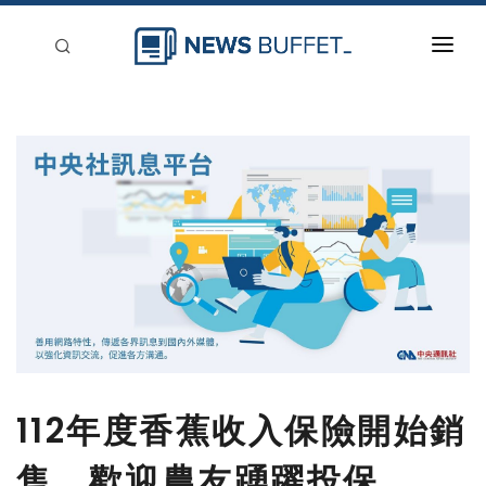
回到首頁
新聞稿分類
登入
刊登
112年度香蕉收入保險開始銷
售，歡迎農友踴躍投保