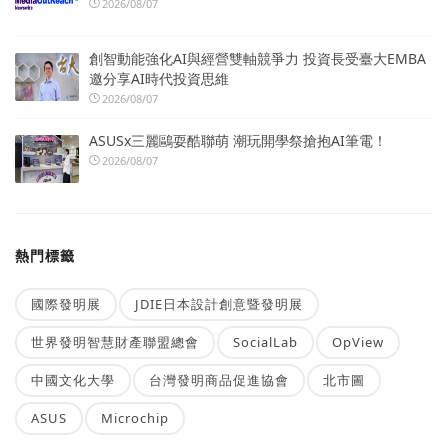
2026/08/07
創智動能強化AI與經營雙軸競爭力 投資長受臺大EMBA
邀分享AI時代投資思維
2026/08/07
ASUSx三麗鷗耍酷聯萌 潮玩開學祭搶抱AI筆電！
2026/08/07
熱門標籤
國際發明展
JDIE日本設計創意暨發明展
世界發明智慧財產聯盟總會
SocialLab
OpView
中國文化大學
台灣發明商品促進協會
北市圖
ASUS
Microchip