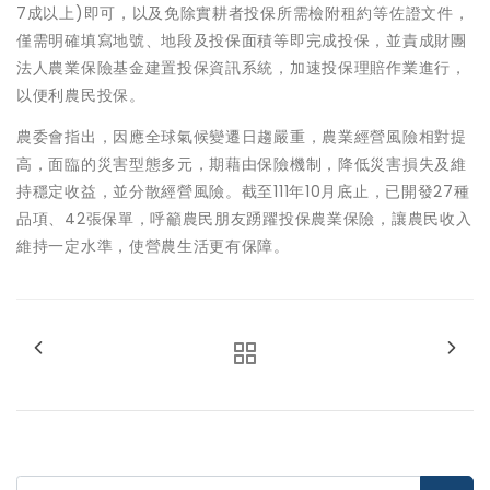
7成以上)即可，以及免除實耕者投保所需檢附租約等佐證文件，
僅需明確填寫地號、地段及投保面積等即完成投保，並責成財團
法人農業保險基金建置投保資訊系統，加速投保理賠作業進行，
以便利農民投保。
農委會指出，因應全球氣候變遷日趨嚴重，農業經營風險相對提
高，面臨的災害型態多元，期藉由保險機制，降低災害損失及維
持穩定收益，並分散經營風險。截至111年10月底止，已開發27種
品項、42張保單，呼籲農民朋友踴躍投保農業保險，讓農民收入
維持一定水準，使營農生活更有保障。