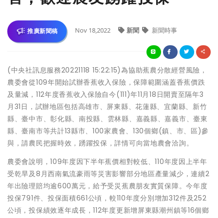
Nov 18,2022
新聞
新聞時事
推廣新聞稿
(中央社訊息服務20221118 15:22:15)為協助蕉農分散經營風險，
農委會從109年開始試辦香蕉收入保險，保障範圍涵蓋香蕉價跌
及量減，112年度香蕉收入保險自今(111)年11月18日開賣至隔年3
月31日，試辦地區包括高雄市、屏東縣、花蓮縣、宜蘭縣、新竹
縣、臺中市、彰化縣、南投縣、雲林縣、嘉義縣、嘉義市、臺東
縣、臺南市等共計13縣市、100家農會、130個鄉(鎮、市、區)參
與，請農民把握時效，踴躍投保，詳情可向當地農會洽詢。
農委會說明，109年度因下半年蕉價相對較低、110年度因上半年
受乾旱及8月西南氣流豪雨等災害影響部分地區產量減少，連續2
年出險理賠均逾600萬元，給予受災蕉農朋友實質保障。今年度
投保791件、投保面積661公頃，較110年度分別增加312件及252
公頃，投保績效逐年成長，112年度更新增屏東縣潮州鎮等16個鄉