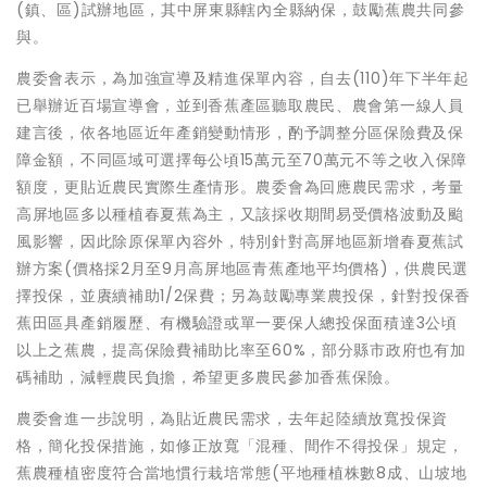
(鎮、區)試辦地區，其中屏東縣轄內全縣納保，鼓勵蕉農共同參
與。
農委會表示，為加強宣導及精進保單內容，自去(110)年下半年起
已舉辦近百場宣導會，並到香蕉產區聽取農民、農會第一線人員
建言後，依各地區近年產銷變動情形，酌予調整分區保險費及保
障金額，不同區域可選擇每公頃15萬元至70萬元不等之收入保障
額度，更貼近農民實際生產情形。農委會為回應農民需求，考量
高屏地區多以種植春夏蕉為主，又該採收期間易受價格波動及颱
風影響，因此除原保單內容外，特別針對高屏地區新增春夏蕉試
辦方案(價格採2月至9月高屏地區青蕉產地平均價格)，供農民選
擇投保，並賡續補助1/2保費；另為鼓勵專業農投保，針對投保香
蕉田區具產銷履歷、有機驗證或單一要保人總投保面積達3公頃
以上之蕉農，提高保險費補助比率至60%，部分縣市政府也有加
碼補助，減輕農民負擔，希望更多農民參加香蕉保險。
農委會進一步說明，為貼近農民需求，去年起陸續放寬投保資
格，簡化投保措施，如修正放寬「混種、間作不得投保」規定，
蕉農種植密度符合當地慣行栽培常態(平地種植株數8成、山坡地