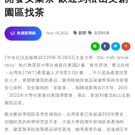
園區找茶
Nov 18,2022
新聞
新聞時事
推廣新聞稿
(中央社訊息服務20221118 15:38:51)大葉大學〈Da-Yeh Unive
rsity〉執行教育部大學社會責任實踐計畫「食尚管理、農法自然
－台灣茶(TWT)產業鑫人才培育2.0計畫」，不只是為產業培育
好人才，更開發優質的產品，藥用植物與食品保健學系師生研發
安心原料、安全製程的「安葉茶」，相關成果將在11月19、20日
「2022年大學社會責任實踐博覽會」展出，歡迎到臺北松山文創
園區品茗。
觀光餐旅學院院長李世傑指出，台灣茶業已有超過300年歷史，
但關於茶的科學研究並不多，大葉大學因應中部地區茶產地特
色，建置製茶技術暨產品研究基地，輔導產業升級，並連續五年