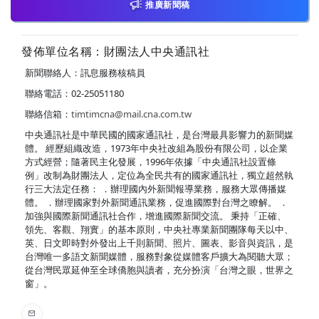
推廣新聞稿
發佈單位名稱：財團法人中央通訊社
新聞聯絡人：訊息服務核稿員
聯絡電話：02-25051180
聯絡信箱：
timtimcna@mail.cna.com.tw
中央通訊社是中華民國的國家通訊社，是台灣最具影響力的新聞媒
體。 經歷組織改造，1973年中央社改組為股份有限公司，以企業
方式經營；隨著民主化發展，1996年依據「中央通訊社設置條
例」改制為財團法人，定位為全民共有的國家通訊社，獨立超然執
行三大法定任務： ．辦理國內外新聞報導業務，服務大眾傳播媒
體。 ．辦理國家對外新聞通訊業務，促進國際對台灣之瞭解。 ．
加強與國際新聞通訊社合作，增進國際新聞交流。 秉持「正確、
領先、客觀、翔實」的基本原則，中央社專業新聞團隊每天以中、
英、日文即時對外發出上千則新聞、照片、圖表、影音與資訊，是
台灣唯一多語文新聞媒體，服務對象從媒體客戶擴大為閱聽大眾；
從台灣民眾延伸至全球僑胞與讀者，充分扮演「台灣之眼，世界之
窗」。