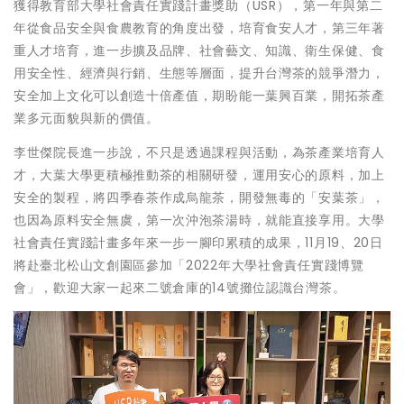
獲得教育部大學社會責任實踐計畫獎助（USR），第一年與第二
年從食品安全與食農教育的角度出發，培育食安人才，第三年著
重人才培育，進一步擴及品牌、社會藝文、知識、衛生保健、食
用安全性、經濟與行銷、生態等層面，提升台灣茶的競爭潛力，
安全加上文化可以創造十倍產值，期盼能一葉興百業，開拓茶產
業多元面貌與新的價值。
李世傑院長進一步說，不只是透過課程與活動，為茶產業培育人
才，大葉大學更積極推動茶的相關研發，運用安心的原料，加上
安全的製程，將四季春茶作成烏龍茶，開發無毒的「安葉茶」，
也因為原料安全無虞，第一次沖泡茶湯時，就能直接享用。大學
社會責任實踐計畫多年來一步一腳印累積的成果，11月19、20日
將赴臺北松山文創園區參加「2022年大學社會責任實踐博覽
會」，歡迎大家一起來二號倉庫的14號攤位認識台灣茶。