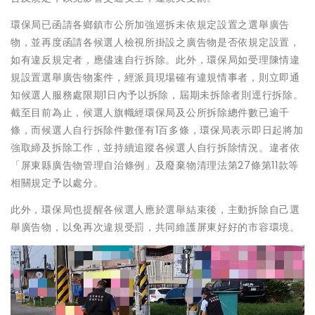
環保局已函請各鄉鎮市公所加強巡拆未依規定設置之選舉廣告
物，並再度函請各候選人檢視所掛設之廣告物是否依規定設置，
如有違反規定者，應儘速自行拆除。此外，環保局如受理陳情違
規設置選舉廣告物案件，經派員現場確有違規情事者，則立即通
知候選人服務處限期1日內予以拆除，屆期未拆除者則逕行拆除。
截至目前為止，候選人旗幟經環保局及公所拆除總件數已逾千
條，而候選人自行拆除件數僅有1百多條，環保局表示即日起將加
強取締及拆除工作，並持續追蹤各候選人自行拆除情況。違者依
「屏東縣廣告物管理自治條例」及廢棄物清理法第27條第11款等
相關規定予以處分。
此外，環保局也提醒各候選人應於選舉結束後，主動拆除自己選
舉廣告物，以免再次違規受罰，共同維護屏東好好的市容環境。