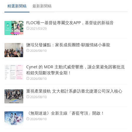
精選新聞稿
最新新聞稿
FLOC唯一基督徒專屬交友APP，基督徒的新福音
2021/03/29
鹽埕兒發據點：家長成長團體-馴服情緒小暴龍
2026/08/10
Cynet 的 MDR 主動式威脅響應，讓企業避免因審批流
程錯失阻斷攻擊黃金期！
2026/08/10
重視產業接軌 文大都計系參訪臺北捷運公司深入核心
2026/08/10
《無期迷途》全新主線「蒼藍穹頂」開啟！
2026/08/10