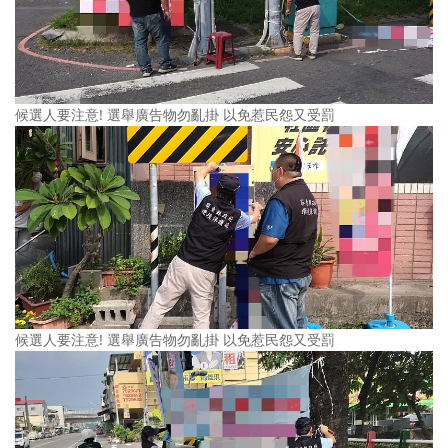
候選人要注意! 選舉廣告物勿亂掛 以免惹民怨又受罰
候選人要注意! 選舉廣告物勿亂掛 以免惹民怨又受罰