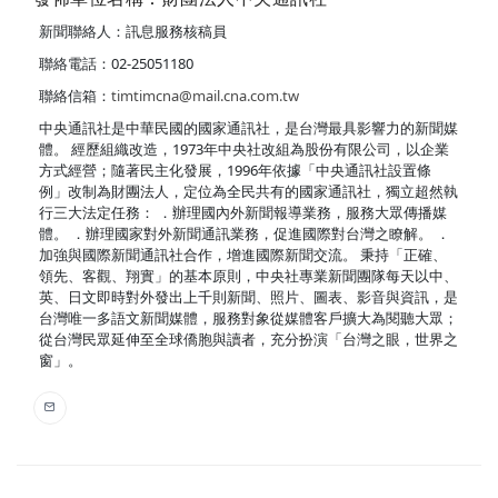
新聞聯絡人：訊息服務核稿員
聯絡電話：02-25051180
聯絡信箱：
timtimcna@mail.cna.com.tw
中央通訊社是中華民國的國家通訊社，是台灣最具影響力的新聞媒
體。 經歷組織改造，1973年中央社改組為股份有限公司，以企業
方式經營；隨著民主化發展，1996年依據「中央通訊社設置條
例」改制為財團法人，定位為全民共有的國家通訊社，獨立超然執
行三大法定任務： ．辦理國內外新聞報導業務，服務大眾傳播媒
體。 ．辦理國家對外新聞通訊業務，促進國際對台灣之瞭解。 ．
加強與國際新聞通訊社合作，增進國際新聞交流。 秉持「正確、
領先、客觀、翔實」的基本原則，中央社專業新聞團隊每天以中、
英、日文即時對外發出上千則新聞、照片、圖表、影音與資訊，是
台灣唯一多語文新聞媒體，服務對象從媒體客戶擴大為閱聽大眾；
從台灣民眾延伸至全球僑胞與讀者，充分扮演「台灣之眼，世界之
窗」。