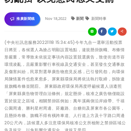
Nov 18,2022
新聞
新聞時事
推廣新聞稿
(中央社訊息服務20221118 15:34:45)今年九合一選舉活動投票
日將至，各候選人為搶占明顯設置地點，違規懸掛旗幟、布條情
形嚴重，常導致未依規定事項內容設置競選廣告，致使街道市容
環境凌亂，且嚴重影響行車視線及交通安全，甚至發生交通事故
及傷害糾紛，民眾對選舉廣告物愈見反感，已引發民怨，向環保
局陳情案件也愈來愈多。屏東縣環保局將依法執行取締，拆除違
規旗幟布條並開罰。 屏東縣政府環保局再度呼籲候選人須遵照
「屏東縣廣告物管理自治條例」規定懸掛，核准之廣告物僅能設
置於規定之區域，相關禁掛區例如：萬年溪兩側沿岸綠帶、千禧
公園周邊、勝利星村周邊、菸廠路、台糖街及屏東市各公園等，
且懸掛布條、旗幟不得有橫跨車道、人行道上方及十字路口周邊
20公尺內，請候選人多注意環保局核准公文所檢附之禁掛區域公
告及規定，以免影響交通安全，違規又受罰。