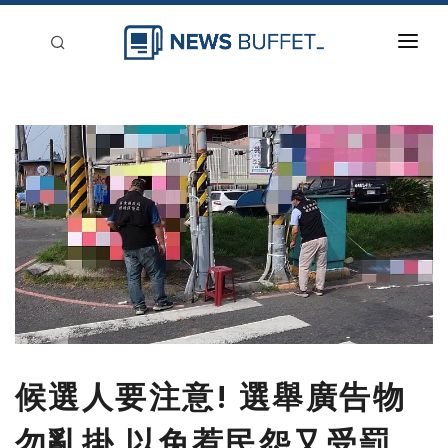
回到首頁
新聞稿分類
登入
刊登
候選人要注意! 選舉廣告物
勿亂掛 以免惹民怨又受罰