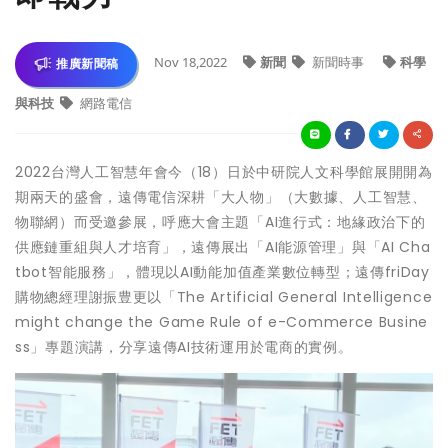
Nov 18,2022
新聞
新聞時事
科學
推廣新聞稿
與科技
網路電信
2022台灣人工智慧年會今（18）日於中研院人文科學館展開開為
期兩天的盛會，遠傳電信深耕「大人物」（大數據、人工智慧、
物聯網）而受邀參展，呼應大會主題「AI進行式：地緣政治下的
供應鏈重組與人才培育」，遠傳展出「AI能源管理」與「AI Cha
tbot智能服務」，體現以AI動能加值產業數位轉型；遠傳friDay
購物總經理謝振豊更以「The Artificial General Intelligence
might change the Game Rule of e-Commerce Busine
ss」專題演講，分享遠傳AI技術運用於電商的實例。