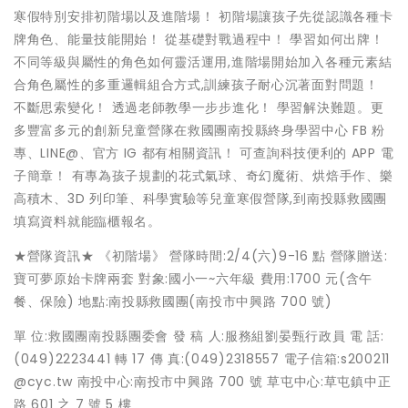
寒假特別安排初階場以及進階場！ 初階場讓孩子先從認識各種卡
牌角色、能量技能開始！ 從基礎對戰過程中！ 學習如何出牌！
不同等級與屬性的角色如何靈活運用,進階場開始加入各種元素結
合角色屬性的多重邏輯組合方式,訓練孩子耐心沉著面對問題！
不斷思索變化！ 透過老師教學一步步進化！ 學習解決難題。更
多豐富多元的創新兒童營隊在救國團南投縣終身學習中心 FB 粉
專、LINE@、官方 IG 都有相關資訊！ 可查詢科技便利的 APP 電
子簡章！ 有專為孩子規劃的花式氣球、奇幻魔術、烘焙手作、樂
高積木、3D 列印筆、科學實驗等兒童寒假營隊,到南投縣救國團
填寫資料就能臨櫃報名。
★營隊資訊★ 《初階場》 營隊時間:2/4(六)9-16 點 營隊贈送:
寶可夢原始卡牌兩套 對象:國小一~六年級 費用:1700 元(含午
餐、保險) 地點:南投縣救國團(南投市中興路 700 號)
單 位:救國團南投縣團委會 發 稿 人:服務組劉晏甄行政員 電 話:
(049)2223441 轉 17 傳 真:(049)2318557 電子信箱:s200211
@cyc.tw 南投中心:南投市中興路 700 號 草屯中心:草屯鎮中正
路 601 之 7 號 5 樓