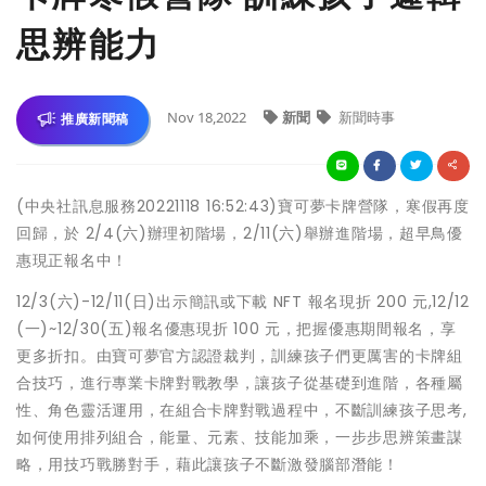
思辨能力
Nov 18,2022
新聞
新聞時事
推廣新聞稿
(中央社訊息服務20221118 16:52:43)寶可夢卡牌營隊，寒假再度
回歸，於 2/4(六)辦理初階場，2/11(六)舉辦進階場，超早鳥優
惠現正報名中！
12/3(六)-12/11(日)出示簡訊或下載 NFT 報名現折 200 元,12/12
(一)~12/30(五)報名優惠現折 100 元，把握優惠期間報名，享
更多折扣。由寶可夢官方認證裁判，訓練孩子們更厲害的卡牌組
合技巧，進行專業卡牌對戰教學，讓孩子從基礎到進階，各種屬
性、角色靈活運用，在組合卡牌對戰過程中，不斷訓練孩子思考,
如何使用排列組合，能量、元素、技能加乘，一步步思辨策畫謀
略，用技巧戰勝對手，藉此讓孩子不斷激發腦部潛能！