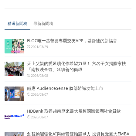
精選新聞稿
最新新聞稿
FLOC唯一基督徒專屬交友APP，基督徒的新福音
2021/03/29
天上父親的愛延續化作希望力量！ 六名子女捐贈家扶
「南投映全號」延續善的循環
2026/08/08
鎧應 AudienceSense 臉部辨識功能上市
2026/08/07
HDBank 取得越南歷來最大規模國際銀團社會貸款
2026/08/07
創智動能強化AI與經營雙軸競爭力 投資長受臺大EMBA