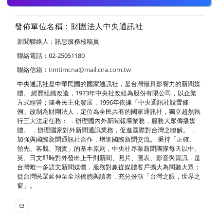
發佈單位名稱：財團法人中央通訊社
新聞聯絡人：訊息服務核稿員
聯絡電話：02-25051180
聯絡信箱：
timtimcna@mail.cna.com.tw
中央通訊社是中華民國的國家通訊社，是台灣最具影響力的新聞媒
體。 經歷組織改造，1973年中央社改組為股份有限公司，以企業
方式經營；隨著民主化發展，1996年依據「中央通訊社設置條
例」改制為財團法人，定位為全民共有的國家通訊社，獨立超然執
行三大法定任務： ．辦理國內外新聞報導業務，服務大眾傳播媒
體。 ．辦理國家對外新聞通訊業務，促進國際對台灣之瞭解。 ．
加強與國際新聞通訊社合作，增進國際新聞交流。 秉持「正確、
領先、客觀、翔實」的基本原則，中央社專業新聞團隊每天以中、
英、日文即時對外發出上千則新聞、照片、圖表、影音與資訊，是
台灣唯一多語文新聞媒體，服務對象從媒體客戶擴大為閱聽大眾；
從台灣民眾延伸至全球僑胞與讀者，充分扮演「台灣之眼，世界之
窗」。