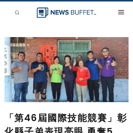
回到首頁
新聞稿分類
登入
刊登
「第46屆國際技能競賽」彰
化縣子弟表現亮眼 勇奪5