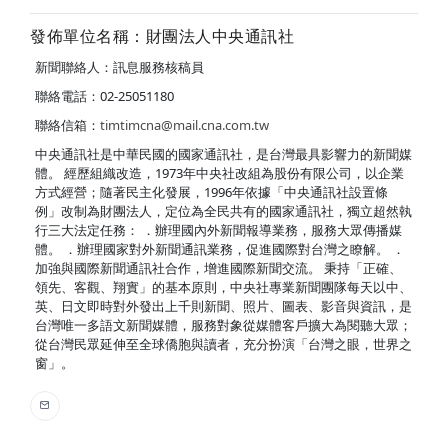
發佈單位名稱：財團法人中央通訊社
新聞聯絡人：訊息服務核稿員
聯絡電話：02-25051180
聯絡信箱：
timtimcna@mail.cna.com.tw
中央通訊社是中華民國的國家通訊社，是台灣最具影響力的新聞媒
體。 經歷組織改造，1973年中央社改組為股份有限公司，以企業
方式經營；隨著民主化發展，1996年依據「中央通訊社設置條
例」改制為財團法人，定位為全民共有的國家通訊社，獨立超然執
行三大法定任務： ．辦理國內外新聞報導業務，服務大眾傳播媒
體。 ．辦理國家對外新聞通訊業務，促進國際對台灣之瞭解。 ．
加強與國際新聞通訊社合作，增進國際新聞交流。 秉持「正確、
領先、客觀、翔實」的基本原則，中央社專業新聞團隊每天以中、
英、日文即時對外發出上千則新聞、照片、圖表、影音與資訊，是
台灣唯一多語文新聞媒體，服務對象從媒體客戶擴大為閱聽大眾；
從台灣民眾延伸至全球僑胞與讀者，充分扮演「台灣之眼，世界之
窗」。