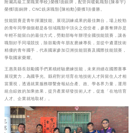
附屬高級工業職業學校)榮獲1面銀牌，配管與暖氣職類(陳泰宇)
榮獲1面銅牌，CNC銑床職類(陳柏勳)榮獲1項優勝。
技能競賽是青年揮灑技能、展現訓練成果的最佳舞台，場上較勁
的青年同學個個都是各領域職類中頂尖之佼佼者，參賽奪牌亦是
年輕不能留白的最佳方式，勞動部每年辦理全國技能競賽，讓各
職類好手同場競技，除鼓勵青年朋友磨練專長，並從中遴選技術
精優的青年國手，代表國家參加亞洲技能競賽及國際技能競賽，
爭取國家榮耀。
王惠美縣長鼓勵國手們累積經驗磨練技能，未來持續在國際賽事
展現實力，為國爭光。縣府對於培育在地技術人才與留住人才相
當重視，透過就業服務聯繫會報結合產、政、學各界力量，運用
統合綜效的加乘效果，提升產業研發技術人才，促進「在地培育
人才、企業就地取材」。