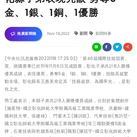
金、1銀、1銅、1優勝
Nov 18,2022
新聞
新聞時事
推廣新聞稿
(中央社訊息服務20221118 17:25:02)「第46屆國際技能競賽」
英、德國賽事已於111年11月6日完成競賽，彰化子弟共計8人榮獲
優異成績，表現優異，勇奪5金、1銀、1銅、1優勝，技能高超驚
動全場。彰化縣長王惠美肯定其「技藝超群、為國爭光」，是彰
化之光。
勞工處表示，本縣子弟共計8人榮獲優異成績，分別於集體創作
(施茗翔-國立彰化師範大學附屬高級工業職業學校、洪慶桐-建
國科技大學、張建雄) 、門窗木工(陳詩凱)、汽車技術(詹許堃-
國立彰化師範大學附屬高級工業職業學校)等三職類榮獲5面金
牌，石膏技術與乾牆系統(粉刷)職類(陳冠宇-國立彰化師範大學