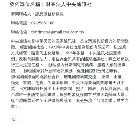
發佈單位名稱：財團法人中央通訊社
新聞聯絡人：訊息服務核稿員
聯絡電話：02-25051180
聯絡信箱：
timtimcna@mail.cna.com.tw
中央通訊社是中華民國的國家通訊社，是台灣最具影響力的新聞媒
體。 經歷組織改造，1973年中央社改組為股份有限公司，以企業
方式經營；隨著民主化發展，1996年依據「中央通訊社設置條
例」改制為財團法人，定位為全民共有的國家通訊社，獨立超然執
行三大法定任務： ．辦理國內外新聞報導業務，服務大眾傳播媒
體。 ．辦理國家對外新聞通訊業務，促進國際對台灣之瞭解。 ．
加強與國際新聞通訊社合作，增進國際新聞交流。 秉持「正確、
領先、客觀、翔實」的基本原則，中央社專業新聞團隊每天以中、
英、日文即時對外發出上千則新聞、照片、圖表、影音與資訊，是
台灣唯一多語文新聞媒體，服務對象從媒體客戶擴大為閱聽大眾；
從台灣民眾延伸至全球僑胞與讀者，充分扮演「台灣之眼，世界之
窗」。