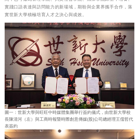
實踐口語表達與訪問能力的新場域，期盼與企業界攜手合作，落
實世新大學積極培育人才之決心與成效。
圖一：世新大學與旺旺中時媒體集團舉行簽約儀式，由世新大學校
長陳清河（左）與工商時報暨時際創意傳媒(股)公司總經理王儒哲代
表簽約