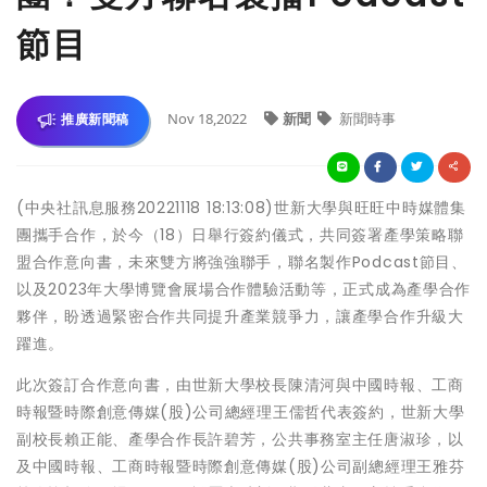
節目
Nov 18,2022
新聞
新聞時事
推廣新聞稿
(中央社訊息服務20221118 18:13:08)世新大學與旺旺中時媒體集
團攜手合作，於今（18）日舉行簽約儀式，共同簽署產學策略聯
盟合作意向書，未來雙方將強強聯手，聯名製作Podcast節目、
以及2023年大學博覽會展場合作體驗活動等，正式成為產學合作
夥伴，盼透過緊密合作共同提升產業競爭力，讓產學合作升級大
躍進。
此次簽訂合作意向書，由世新大學校長陳清河與中國時報、工商
時報暨時際創意傳媒(股)公司總經理王儒哲代表簽約，世新大學
副校長賴正能、產學合作長許碧芳，公共事務室主任唐淑珍，以
及中國時報、工商時報暨時際創意傳媒(股)公司副總經理王雅芬