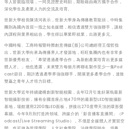
等人皆親臨現場，一同見證歷史時刻，期盼藉由兩方攜手合作，
深化學生及產業人力的交流及培育。
世新大學校長陳清河表示，世新大學身為傳播教育龍頭，中時集
團則為國內首屈一指之知名媒體，相信透過雙方強強聯手，讓校
內課程與業界相結合，學生得以畢業即就業，出路更多元。
中國時報、工商時報暨時際創意傳媒(股)公司總經理王儒哲指
出，世新大學向來為傳播界人才發源地，旺旺集團內也有非常多
世新優秀校友，「希望透過產學合作，為新創產業培育出更多媒
體人才。」他也透露，未來雙方每個月將聯名製作至少一集Pod
cast節目，期許透過產學界強強聯手，開展更多產學合作，達致
雙贏之青年人才培力目標。
世新大學近年持續建構創新智能校園，去年12月引進好萊塢最新
智能攝影技術，擁有全國首座占地470坪的最新型LED智能攝影
基地，場館運用2200塊LED面板，拼接出270度帶天頂的環形螢
幕牆。今年9月則打造跨領域、跨媒介的「影音播客直播間」（P
odcast/Live Streaming Studio），不僅是全媒體人才實習空
間，也可做為管理學院、人文社會學院、法律學院師生，培養、