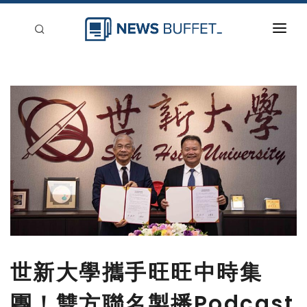
回到首頁
新聞稿分類
登入
刊登
世新大學攜手旺旺中時集
團！雙方聯名製播Podcast