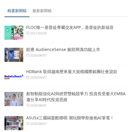
精選新聞稿
最新新聞稿
FLOC唯一基督徒專屬交友APP，基督徒的新福音
2021/03/29
鎧應 AudienceSense 臉部辨識功能上市
2026/08/07
HDBank 取得越南歷來最大規模國際銀團社會貸款
2026/08/07
創智動能強化AI與經營雙軸競爭力 投資長受臺大EMBA
邀分享AI時代投資思維
2026/08/07
ASUSx三麗鷗耍酷聯萌 潮玩開學祭搶抱AI筆電！
2026/08/07