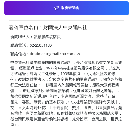
推廣新聞稿
發佈單位名稱：財團法人中央通訊社
新聞聯絡人：訊息服務核稿員
聯絡電話：02-25051180
聯絡信箱：
timtimcna@mail.cna.com.tw
中央通訊社是中華民國的國家通訊社，是台灣最具影響力的新聞媒
體。 經歷組織改造，1973年中央社改組為股份有限公司，以企業
方式經營；隨著民主化發展，1996年依據「中央通訊社設置條
例」改制為財團法人，定位為全民共有的國家通訊社，獨立超然執
行三大法定任務： ．辦理國內外新聞報導業務，服務大眾傳播媒
體。 ．辦理國家對外新聞通訊業務，促進國際對台灣之瞭解。 ．
加強與國際新聞通訊社合作，增進國際新聞交流。 秉持「正確、
領先、客觀、翔實」的基本原則，中央社專業新聞團隊每天以中、
英、日文即時對外發出上千則新聞、照片、圖表、影音與資訊，是
台灣唯一多語文新聞媒體，服務對象從媒體客戶擴大為閱聽大眾；
從台灣民眾延伸至全球僑胞與讀者，充分扮演「台灣之眼，世界之
窗」。