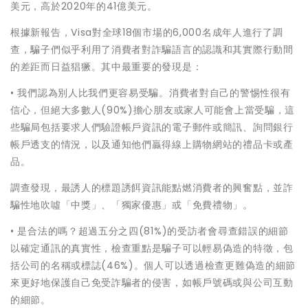
美元，高於2020年的41億美元。
根據新報告，Visa對全球18個市場的6,000名成年人進行了調
查，騙子們似乎利用了消費者對詐騙語言的認識和其實際行動間
的差距而日益猖獗。其中最重要的發現是：
• 我們認為別人比我們更容易受騙。消費者對自己的警惕性很有
信心，但絕大多數人(90%)擔心朋友或家人可能會上當受騙，這
些騙局包括要求人們驗證帳戶資訊的電子郵件或簡訊、詢問銀行
帳戶透支的情況，以及通知他們贏得線上購物網站的禮品卡或產
品。
調查發現，最誘人的標題誘餌資訊能點燃消費者的興奮點，並詐
騙性地吹噓「中獎」、「獨家優惠」或「免費禮物」。
• 是合法的嗎？超過五分之四(81%)的受訪者會尋查錯誤的細節
以確定通訊的真實性，檢查重點是騙子可以輕易偽造的特徵，包
括公司的名稱或標誌(46%)。個人可以透過檢查更難偽造的細節
來更好地保護自己免受詐騙者的侵害，如帳戶號碼或與公司互動
的細節。