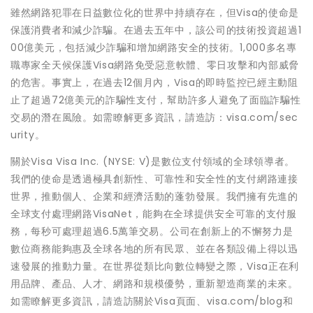
雖然網路犯罪在日益數位化的世界中持續存在，但Visa的使命是
保護消費者和減少詐騙。在過去五年中，該公司的技術投資超過1
00億美元，包括減少詐騙和增加網路安全的技術。1,000多名專
職專家全天候保護Visa網路免受惡意軟體、零日攻擊和內部威脅
的危害。事實上，在過去12個月內，Visa的即時監控已經主動阻
止了超過72億美元的詐騙性支付，幫助許多人避免了面臨詐騙性
交易的潛在風險。如需瞭解更多資訊，請造訪：visa.com/sec
urity。
關於Visa Visa Inc. (NYSE: V)是數位支付領域的全球領導者。
我們的使命是透過極具創新性、可靠性和安全性的支付網路連接
世界，推動個人、企業和經濟活動的蓬勃發展。我們擁有先進的
全球支付處理網路VisaNet，能夠在全球提供安全可靠的支付服
務，每秒可處理超過6.5萬筆交易。公司在創新上的不懈努力是
數位商務能夠惠及全球各地的所有民眾、並在各類設備上得以迅
速發展的推動力量。在世界從類比向數位轉變之際，Visa正在利
用品牌、產品、人才、網路和規模優勢，重新塑造商業的未來。
如需瞭解更多資訊，請造訪關於Visa頁面、visa.com/blog和