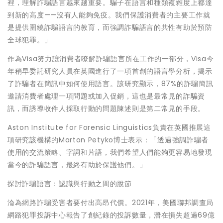
裡，理解詐騙語言越來越重要。騙子在語言和種類複雜度上都達
到新的高度——沒有人能夠免疫。我們保護消費者的主要工作就
是提供圍繞詐騙語言的教育，而強調詐騙語言的共性有助於預防
全球犯罪。」
作為Visa努力讓消費者瞭解詐騙語言所在工作的一部分，Visa今
年稍早委託研究人員在英國進行了一項首創的語言學分析，揭示
了詐騙者在簡訊中如何使用語言。該研究顯示，87%的詐騙簡訊
邀請消費者處理一項問題或加入促銷，這也是最常見的詐騙資
訊，而誘導收件人採取行動的問題陳述則是第二常見的手段。
Aston Institute for Forensic Linguistics負責在英國推展這
項研究該機構的Marton Petyko博士表示：「透過強調詐騙者
使用的交流策略、字詞和片語，我們希望人們能夠更容易地發現
當今的詐騙語言，最終有助於保護他們。」
探討詐騙語言：認識與行動之間的脫節
淪為網路詐騙受害者要付出高昂代價。2021年，美國聯邦調查局
網路犯罪投訴中心報告了創紀錄的投訴數量，潛在損失超過69億