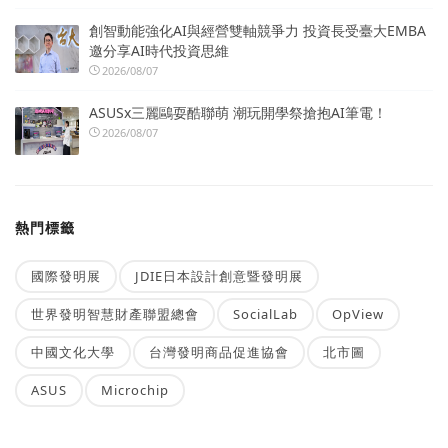
創智動能強化AI與經營雙軸競爭力 投資長受臺大EMBA
邀分享AI時代投資思維
2026/08/07
ASUSx三麗鷗耍酷聯萌 潮玩開學祭搶抱AI筆電！
2026/08/07
熱門標籤
國際發明展
JDIE日本設計創意暨發明展
世界發明智慧財產聯盟總會
SocialLab
OpView
中國文化大學
台灣發明商品促進協會
北市圖
ASUS
Microchip