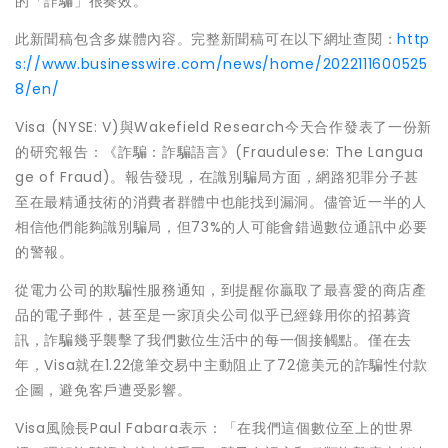
的「詐騙」很奏效。
此新聞稿包含多媒體內容。完整新聞稿可在以下網址查閱：
http
s://www.businesswire.com/news/home/2022111600525
8/en/
Visa (NYSE: V)與Wakefield Research今天合作發表了一份新
的研究報告：《詐騙：詐騙語言》(Fraudulese: The Langua
ge of Fraud)。報告發現，在識別騙局方面，網路犯罪分子甚
至在最精通技術的消費者群體中也能找到漏洞。儘管近一半的人
相信他們能夠識別騙局，但73%的人可能會錯過數位通訊中必要
的警報。
從電力公司的欺騙性服務通知，到提醒你贏取了最喜愛的商店產
品的電子郵件，甚至是一家頂尖公司似乎已經錄用你的招募資
訊，詐騙幾乎襲擊了我們數位生活中的每一個接觸點。僅在去
年，Visa就在1.22億筆交易中主動阻止了72億美元的詐騙性付款
企圖，避免客戶遭受影響。
Visa風險長Paul Fabara表示：「在我們這個數位至上的世界