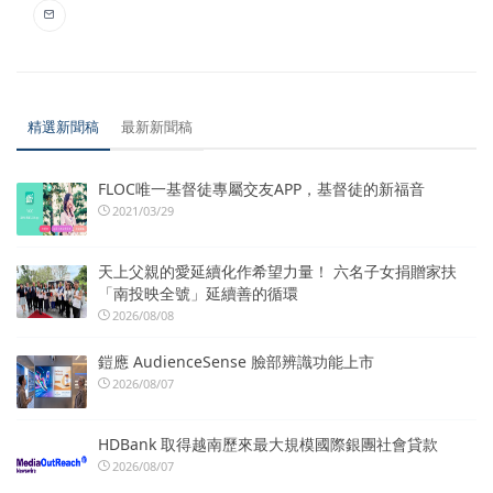
精選新聞稿
最新新聞稿
FLOC唯一基督徒專屬交友APP，基督徒的新福音
2021/03/29
天上父親的愛延續化作希望力量！ 六名子女捐贈家扶
「南投映全號」延續善的循環
2026/08/08
鎧應 AudienceSense 臉部辨識功能上市
2026/08/07
HDBank 取得越南歷來最大規模國際銀團社會貸款
2026/08/07