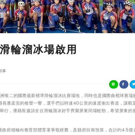
滑輪溜冰場啟用
時事
全台首座、亞洲唯二的國際最新標準滑輪溜冰比賽場地，同時也是國際曲棍球賽場
著縣長潘孟安的槍聲一響，選手們以時速40公里的速度衝出賽道，讓觀
此舉行，潘縣長邀請全台滑輪溜冰好手齊聚屏東同場較勁，希望屏東的
政府積極向教育部體育署爭取經費，及縣府自籌預算，合計約4.5億