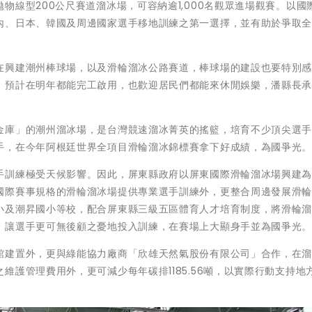
物線型200公尺賽道溜冰場，可容納逾1,000名觀眾進場觀賽。以國
內、日本、韓國及周邊國家選手移地訓練之第一選擇，並有助於爭取
在興建潮州棒球場，以及滑輪溜冰公路賽道，棒球場的建設也要特別
，預計在明年都能完工啟用，也歡迎居民們都能來休閒娛樂，潘縣長
金庫」的潮州溜冰場，是台灣競速溜冰菁英的搖籃，培育不少頂尖選
手，在今年阿根廷世界全項目滑輪溜冰錦標賽拿下好成績，為國爭光
手訓練極受天候影響。因此，屏東縣政府以屏東國際滑輪溜冰場興建
國際賽事規格的滑輪溜冰場提供專業選手訓練外，更整合周邊發展滑
小及潮昇國小等校，配合屏東縣三級五區體育人才培育制度，將滑輪
，讓選手更可無後顧之憂地投入訓練，在賽場上大顯身手並為國爭光
館建置外，更與綠能協力廠商「欣雄天然氣股份有限公司」合作，在
維護管理費用外，更可減少每年碳排1185.56噸，以實際行動支持地