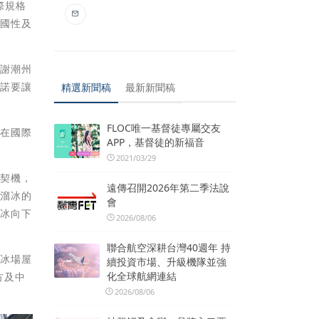
際規格
全國性及
感謝潮州
承諾要讓
精選新聞稿
最新新聞稿
FLOC唯一基督徒專屬交友
手在國際
APP，基督徒的新福音
。
2021/03/29
為契機，
遠傳召開2026年第二季法說
輪溜冰的
會
溜冰向下
2026/08/06
。
聯合航空深耕台灣40週年 持
溜冰場屋
續投資市場、升級機隊並強
化全球航網連結
方及中
2026/08/06