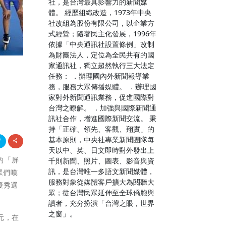
社，是台灣最具影響力的新聞媒
體。 經歷組織改造，1973年中央
社改組為股份有限公司，以企業方
式經營；隨著民主化發展，1996年
依據「中央通訊社設置條例」改制
為財團法人，定位為全民共有的國
家通訊社，獨立超然執行三大法定
任務： ．辦理國內外新聞報導業
務，服務大眾傳播媒體。 ．辦理國
家對外新聞通訊業務，促進國際對
台灣之瞭解。 ．加強與國際新聞通
訊社合作，增進國際新聞交流。 秉
持「正確、領先、客觀、翔實」的
基本原則，中央社專業新聞團隊每
天以中、英、日文即時對外發出上
的「屏
千則新聞、照片、圖表、影音與資
訊，是台灣唯一多語文新聞媒體，
眾們嘆
服務對象從媒體客戶擴大為閱聽大
優秀選
眾；從台灣民眾延伸至全球僑胞與
讀者，充分扮演「台灣之眼，世界
之窗」。
元，在