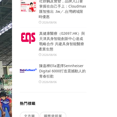
社群觸及會變，品牌入口要
掌握在自己手上：Cloudmax
匯智推出 .tw／.台灣網域限
時優惠
2026/08/06
真健康醫療（02697.HK）與
天津具身智能創新中心達成
戰略合作 共建具身智能醫療
產業生態
2026/08/06
陳嘉樺Ella選擇Sennheiser
Digital 6000打造震撼動人的
青春狂歡
2026/08/06
熱門標籤
北市圖
國際發明展