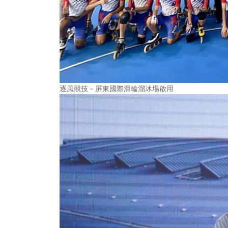
逐風競技－屏東國際滑輪溜冰場啟用