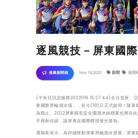
逐風競技－屏東國際
Nov 19,2022
新聞
新聞
推廣新聞稿
(中央社訊息服務20221119 15:27:44)
東國際滑輪溜冰場」，於今(19)日正式啟用！隨
為觀止。2022屏東縣長盃全國溜冰錦標賽也將在
手再創佳績，讓屏東在國際體壇發光發熱。
潘縣長表示，為持續推動屏東滑輪溜冰發展，屏東縣