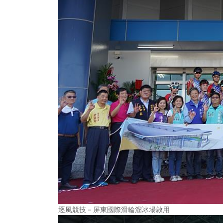
逐風競技－屏東國際滑輪溜冰場啟用