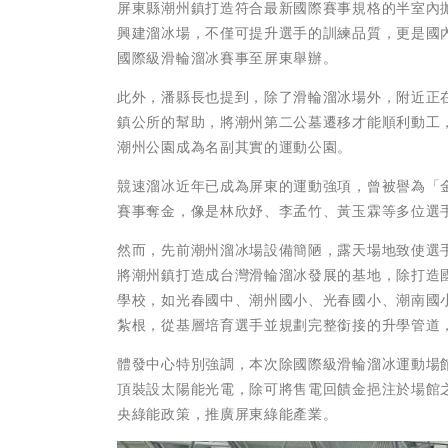
屏東縣潮州鎮打造符合最新國際賽事規格的半室內拋
興建溜冰場，不僅可提升選手的訓練品質，更是國
國際級滑輪溜冰賽事至屏東舉辦。
此外，潘縣長也提到，除了滑輪溜冰場外，附近正
鎮公所的幫助，將潮州第二公墓遷移才能順利動工
潮州公園成為名副其實的運動公園。
競速溜冰近年已成為屏東的運動強項，曾被譽為「
賽事奪金，像是林欣妤、李孟竹、黃玉霖等多位選
然而，先前潮州溜冰場設備簡陋，露天場地致使選
將潮州鎮打造成台灣滑輪溜冰發展的基地，除打造
學校，如光春國中、潮州國小、光春國小、潮南國
紮根，從基層培育選手並規劃完整銜接的升學管道
體發中心特別強調，本次除國際級滑輪溜冰運動場
頂裝設太陽能光電，除可將售電回饋金挹注於場館之
央綠能政策，推廣屏東綠能產業。