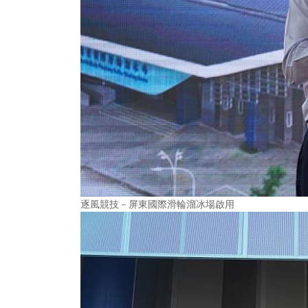
逐風競技－屏東國際滑輪溜冰場啟用